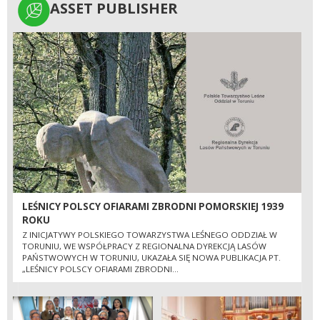
ASSET PUBLISHER
ASSET PUBLISHER
LEŚNICY POLSCY OFIARAMI ZBRODNI POMORSKIEJ 1939
ROKU
Z INICJATYWY POLSKIEGO TOWARZYSTWA LEŚNEGO ODDZIAŁ W
TORUNIU, WE WSPÓŁPRACY Z REGIONALNA DYREKCJĄ LASÓW
PAŃSTWOWYCH W TORUNIU, UKAZAŁA SIĘ NOWA PUBLIKACJA PT.
„LEŚNICY POLSCY OFIARAMI ZBRODNI...