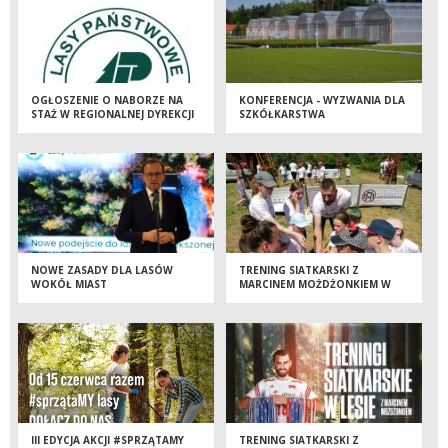
OGŁOSZENIE O NABORZE NA
KONFERENCJA - WYZWANIA DLA
STAŻ W REGIONALNEJ DYREKCJI
SZKÓŁKARSTWA
LASÓW PANSTWOWYCH W
KONTENEROWEGO WOBEC
TORUNIU
ZMIAN KLIMATYCZNYCH
NOWE ZASADY DLA LASÓW
TRENING SIATKARSKI Z
WOKÓŁ MIAST
MARCINEM MOŻDŻONKIEM W
TORUŃSKIM LESIE
III EDYCJA AKCJI #SPRZĄTAMY
TRENING SIATKARSKI Z