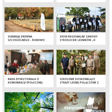
ZMIAN KLIMATYCZNYCH
PROMOCYJNEJ „LAS
OSZCZĘDNOŚCI”
SUBMISJA DREWNA
XXVIII REGIONALNE ZAWODY
SZCZEGÓLNEGO - RUNOWO
STRZELECKIE LEŚNIKÓW „O
2022
PUCHAR DYREKTORA RDLP W
TORUNIU”
RADA DYSKUTOWAŁA O
SZKOLENIE DOSKONALĄCE
KOMUNIKACJI SPOŁECZNEJ
STRAŻY LEŚNEJ POŁĄCZONE Z
LASÓW PAŃSTWOWYCH
XIII STRZELECKIMI
MISTRZOSTWAMI POLSKI
STRAŻY LEŚNEJ