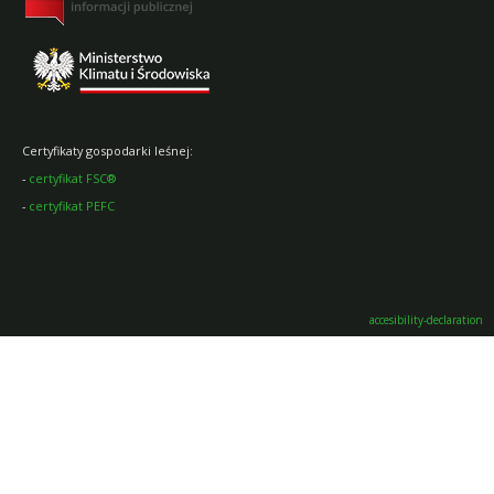
Certyfikaty gospodarki leśnej:
-
certyfikat FSC®
-
certyfikat PEFC
accesibility-declaration