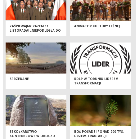
ZAŚPIEWAJMY RAZEM 11
ANIMATOR KULTURY LEŚNEJ
LISTOPADA! „NIEPODLEGŁA DO
HYMNU” JUŻ PO RAZ 5!
SPRZEDANE
RDLP W TORUNIU LIDEREM
TRANSFORMACJI
ENERGETYCZNEJ
SZKÓŁKARSTWO
BOŚ POSADZI PONAD 200 TYS.
KONTENEROWE W OBLICZU
DRZEW. FINAŁ AKCJI