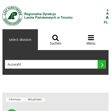
Zum Inhalt wechseln
A
A
Regionalna Dyrekcja
A
Lasów Państwowych w Toruniu
PL


select-division
Suchen
Menü

Informacje
Aktualności