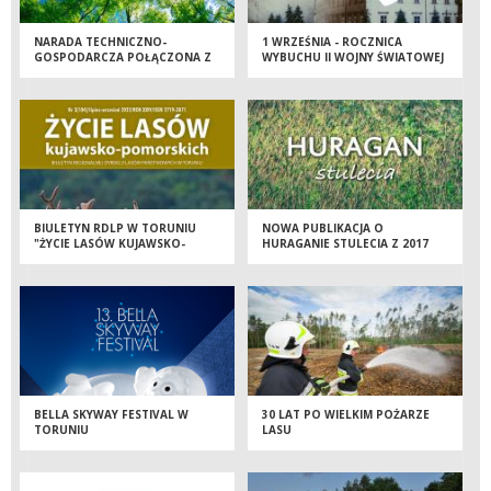
NARADA TECHNICZNO-
1 WRZEŚNIA - ROCZNICA
GOSPODARCZA POŁĄCZONA Z
WYBUCHU II WOJNY ŚWIATOWEJ
POWOŁANIEM ZESPOŁU
LOKALNEJ WSPÓŁPRACY PRZY
NADLEŚNICTWIE CIERPISZEWO
BIULETYN RDLP W TORUNIU
NOWA PUBLIKACJA O
"ŻYCIE LASÓW KUJAWSKO-
HURAGANIE STULECIA Z 2017
POMORSKICH" NR 3/2022
ROKU
BELLA SKYWAY FESTIVAL W
30 LAT PO WIELKIM POŻARZE
TORUNIU
LASU