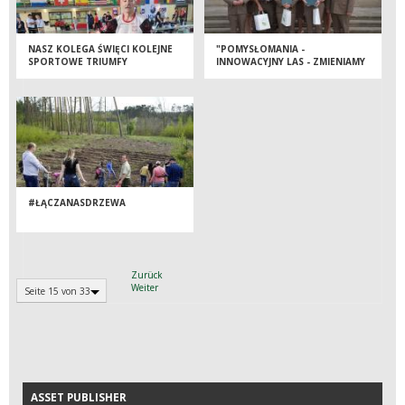
NASZ KOLEGA ŚWIĘCI KOLEJNE
"POMYSŁOMANIA -
SPORTOWE TRIUMFY
INNOWACYJNY LAS - ZMIENIAMY
SIĘ DLA NAS" –
ROZSTRZYGNIĘCIE KONKURSU
#ŁĄCZANASDRZEWA
Zurück
Weiter
Seite 15 von 33
ASSET PUBLISHER
ASSET PUBLISHER