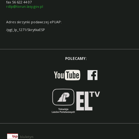
fax 56 622 44 07
rdlp@torun.lasy.gov.pl
Adres skrzynki podawczej ePUAP:
/pgl_lp_1271/SkrytkaESP
POLECAMY: