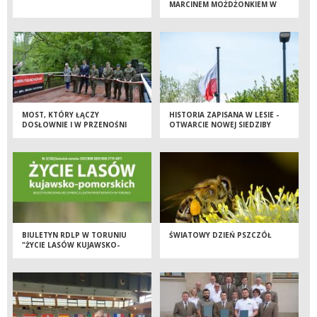
MARCINEM MOŻDŻONKIEM W
LEŚNICTWIE WRZOSY
MOST, KTÓRY ŁĄCZY
HISTORIA ZAPISANA W LESIE -
DOSŁOWNIE I W PRZENOŚNI
OTWARCIE NOWEJ SIEDZIBY
NADLEŚNICTWA JAMY
BIULETYN RDLP W TORUNIU
ŚWIATOWY DZIEŃ PSZCZÓŁ
"ŻYCIE LASÓW KUJAWSKO-
POMORSKICH" NR 2/2022