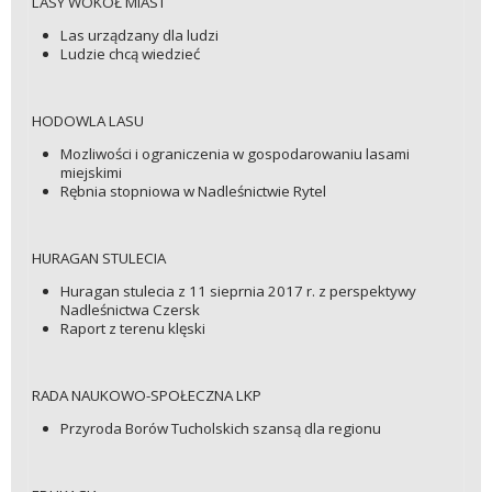
LASY WOKÓŁ MIAST
Las urządzany dla ludzi
Ludzie chcą wiedzieć
HODOWLA LASU
Mozliwości i ograniczenia w gospodarowaniu lasami
miejskimi
Rębnia stopniowa w Nadleśnictwie Rytel
HURAGAN STULECIA
Huragan stulecia z 11 sieprnia 2017 r. z perspektywy
Nadleśnictwa Czersk
Raport z terenu klęski
RADA NAUKOWO-SPOŁECZNA LKP
Przyroda Borów Tucholskich szansą dla regionu