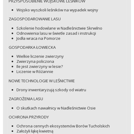
PRZYSPOSOBIENIE WOJSKOWE LEŚNIKÓW
Wojsko wyszkoli leśników na wypadek wojny
ZAGOSPODAROWANIE LASU
Szkolenie hodowlane w Nadleśnictwie Skrwilno
Odnowienia lasu w świetle zasad i instrukcji
Jodła wraca na Pomorze
GOSPODARKA ŁOWIECKA
Wielkie liczenie zwierzyny
Zwierzyna policzona
Ile jest zwierzyny w lesie?
Liczenie w Różannie
NOWE TECHNOLOGIE W LEŚNICTWIE
Drony inwentaryzują szkody od wiatru
ZAGROŻENIA LASU
O skutkach nawałnicy w Nadleśnictwie Osie
OCHRONA PRZYRODY
Ochrona cennych ekosystemów Borów Tucholskich
Założyli łąkę kwietną