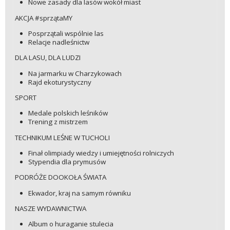
Nowe zasady dla lasów wokół miast
AKCJA #sprzątaMY
Posprzątali wspólnie las
Relacje nadleśnictw
DLA LASU, DLA LUDZI
Na jarmarku w Charzykowach
Rajd ekoturystyczny
SPORT
Medale polskich leśników
Trening z mistrzem
TECHNIKUM LEŚNE W TUCHOLI
Finał olimpiady wiedzy i umiejętności rolniczych
Stypendia dla prymusów
PODRÓŻE DOOKOŁA ŚWIATA
Ekwador, kraj na samym równiku
NASZE WYDAWNICTWA
Album o huraganie stulecia