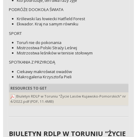
Kto podróżuje, ten dwa razy żyje
PODRÓŻE DOOKOŁA ŚWIATA
Królewski las łowiecki Hatfield Forest
Ekwador. Kraj na samym równiku
SPORT
Toruń nie do pokonania
Mistrzostwa Polski Straży Leśnej
Mistrzostwa leśników w tenisie stołowym
SPOTKANIA Z PRZYRODĄ
Ciekawy makroświat owadów
Makrogaleria Krzysztofa Pieli
RESOURCES TO GET
Biuletyn RDLP w Toruniu "Życie Lasów Kujawsko-Pomorskich" nr
4/2022.pdf (PDF, 11.4MB)
BIULETYN RDLP W TORUNIU "ŻYCIE