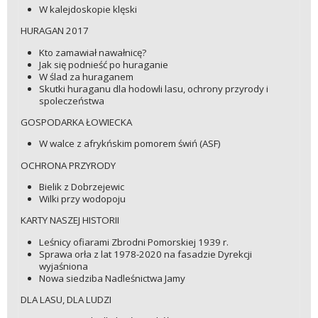
W kalejdoskopie klęski
HURAGAN 2017
Kto zamawiał nawałnicę?
Jak się podnieść po huraganie
W ślad za huraganem
Skutki huraganu dla hodowli lasu, ochrony przyrody i
spoleczeństwa
GOSPODARKA ŁOWIECKA
W walce z afrykńskim pomorem świń (ASF)
OCHRONA PRZYRODY
Bielik z Dobrzejewic
Wilki przy wodopoju
KARTY NASZEJ HISTORII
Leśnicy ofiarami Zbrodni Pomorskiej 1939 r.
Sprawa orła z lat 1978-2020 na fasadzie Dyrekcji
wyjaśniona
Nowa siedziba Nadleśnictwa Jamy
DLA LASU, DLA LUDZI