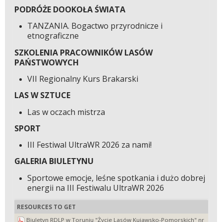
PODRÓŻE DOOKOŁA ŚWIATA
TANZANIA. Bogactwo przyrodnicze i
etnograficzne
SZKOLENIA PRACOWNIKÓW LASÓW
PAŃSTWOWYCH
VII Regionalny Kurs Brakarski
LAS W SZTUCE
Las w oczach mistrza
SPORT
III Festiwal UltraWR 2026 za nami!
GALERIA BIULETYNU
Sportowe emocje, leśne spotkania i dużo dobrej
energii na III Festiwalu UltraWR 2026
RESOURCES TO GET
Biuletyn RDLP w Toruniu "Życie Lasów Kujawsko-Pomorskich" nr