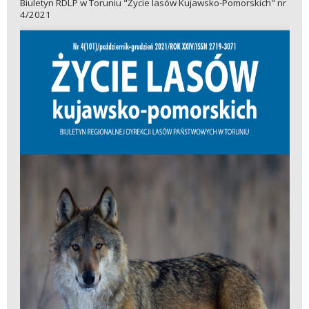
Biuletyn RDLP w Toruniu "Życie lasów Kujawsko-Pomorskich" nr
4/2021