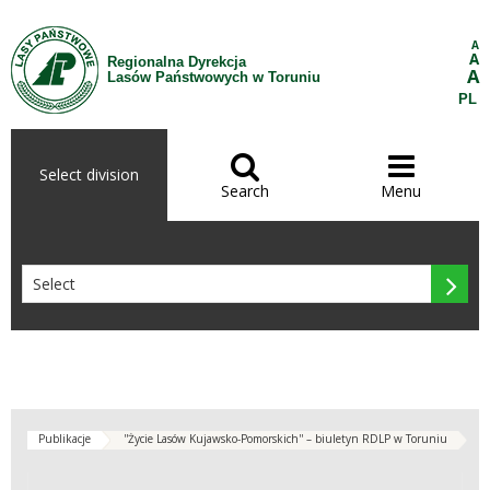
Skip to Content
A
A
Regionalna Dyrekcja
A
Lasów Państwowych w Toruniu
PL


Select division
Search
Menu

Publikacje
''Życie Lasów Kujawsko-Pomorskich'' – biuletyn RDLP w Toruniu