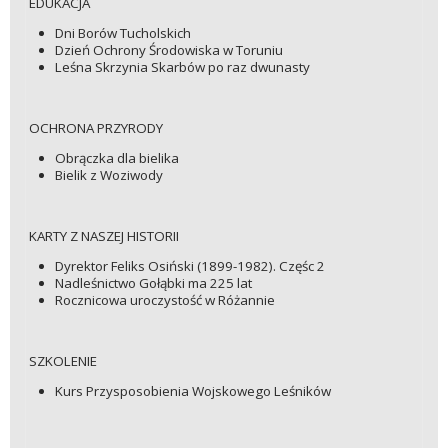
EDUKACJA
Dni Borów Tucholskich
Dzień Ochrony Środowiska w Toruniu
Leśna Skrzynia Skarbów po raz dwunasty
OCHRONA PRZYRODY
Obrączka dla bielika
Bielik z Woziwody
KARTY Z NASZEJ HISTORII
Dyrektor Feliks Osiński (1899-1982). Częśc 2
Nadleśnictwo Gołąbki ma 225 lat
Rocznicowa uroczystość w Różannie
SZKOLENIE
Kurs Przysposobienia Wojskowego Leśników