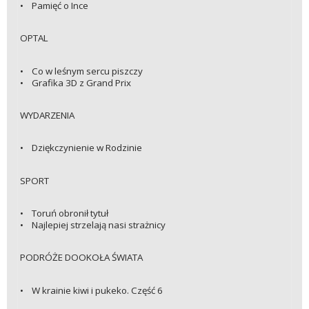
• Pamięć o Ince
OPTAL
• Co w leśnym sercu piszczy
• Grafika 3D z Grand Prix
WYDARZENIA
• Dziękczynienie w Rodzinie
SPORT
• Toruń obronił tytuł
• Najlepiej strzelają nasi strażnicy
PODRÓŻE DOOKOŁA ŚWIATA
• W krainie kiwi i pukeko. Część 6