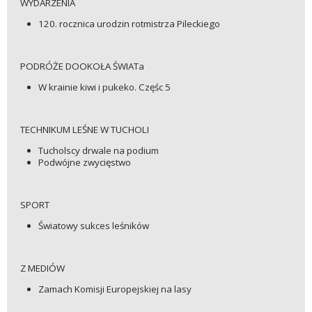
WYDARZENIA
120. rocznica urodzin rotmistrza Pileckiego
PODRÓŻE DOOKOŁA ŚWIATa
W krainie kiwi i pukeko. Częśc 5
TECHNIKUM LEŚNE W TUCHOLI
Tucholscy drwale na podium
Podwójne zwycięstwo
SPORT
Światowy sukces leśników
Z MEDIÓW
Zamach Komisji Europejskiej na lasy