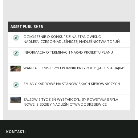
ASSET PUBLISHER
ASSET PUBLISHER
OGŁOSZENIE O KONKURSIE NA STANOWISKO
NADLEŚNICZEGO/NADLEŚNICZEJ NADLEŚNICTWA TORUŃ
INFORMACJA O TERMINACH NARAD PROJEKTU PLANU
WANDALE ZNISZCZYLI POMNIK PRZYRODY „JASKINIA BAJKA”
ZMIANY KADROWE NA STANOWISKACH KIEROWNICZYCH
ZALEDWIE TYDZIEŃ WYSTARCZYŁ, BY POWSTAŁA BRYŁA
NOWEJ SIEDZIBY NADLEŚNICTWA DOBRZEJEWICE
KONTAKT: