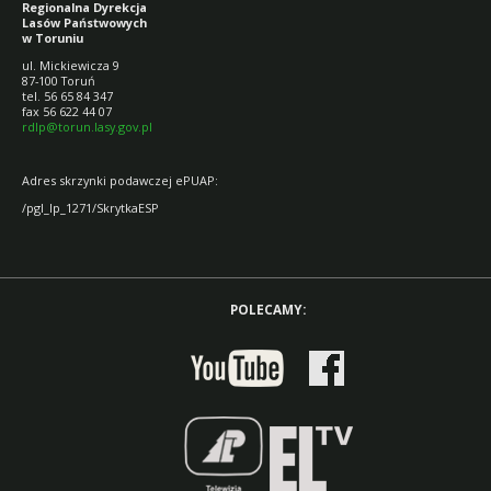
Regionalna Dyrekcja
Lasów Państwowych
w Toruniu
ul. Mickiewicza 9
87-100 Toruń
tel. 56 65 84 347
fax 56 622 44 07
rdlp@torun.lasy.gov.pl
Adres skrzynki podawczej ePUAP:
/pgl_lp_1271/SkrytkaESP
POLECAMY: