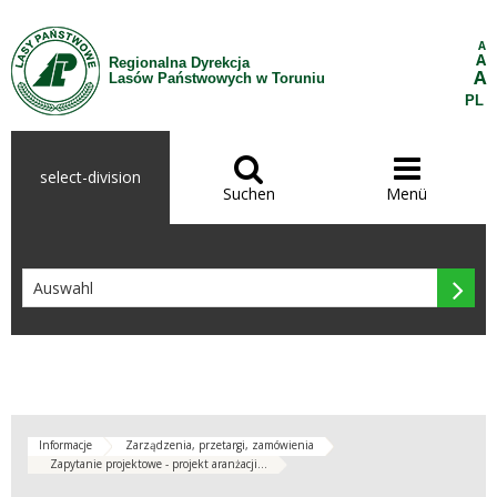
Zum Inhalt wechseln
A
A
Regionalna Dyrekcja
A
Lasów Państwowych w Toruniu
PL


select-division
Suchen
Menü

Informacje
Zarządzenia, przetargi, zamówienia
Zapytanie projektowe - projekt aranżacji...