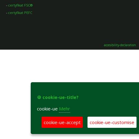
-
certyfikat FSC®
-
certyfikat PEFC
accesibility-declaration
🍪 cookie-ue-title?
cookie-ue
Mehr
cookie-ue-accept
cookie-ue-customise