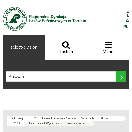
Zum Inhalt wechseln
A
A
Regionalna Dyrekcja
A
Lasów Państwowych w Toruniu
PL


select-division
Suchen
Menü

Publikacje
''Życie Lasów Kujawsko-Pomorskich'' – biuletyn RDLP w Toruniu
2014
Biuletyn 71 (Życie Lasów Kujawsko-Pomors...