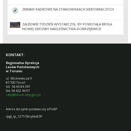
ZMIANY KADROWE NA STANOWISKACH KIEROWNICZYCH
ZALEDWIE TYDZIEŃ WYSTARCZYŁ, BY POWSTAŁA BRYŁA
NOWEJ SIEDZIBY NADLEŚNICTWA DOBRZEJEWICE
KONTAKT:
Regionalna Dyrekcja
Lasów Państwowych
w Toruniu
ul. Mickiewicza 9
87-100 Toruń
tel. 56 65 84 347
fax 56 622 44 07
rdlp@torun.lasy.gov.pl
Adres skrzynki podawczej ePUAP:
/pgl_lp_1271/SkrytkaESP