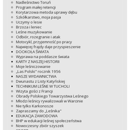
Nadleśnictwo Toruń
Program małej retencji
Korytarzowa metoda uprawy dębu
Szkółkarstwo, moja pasja
Uczymy o lesie
Brzoza i leniec
Leśne muzykowanie
Odbiór, rozegranie i atak
Motocykl, przyjemność po pracy
Najwięcej frajdy daje przyspieszenie
DOOKOŁA ŚWIATA
Wyprawa na poddasze świata
KARTY Z NASZEJ HISTORII
Moje leśniczowanie
„Las Polski" rocznik 1956
NASZE WYDAWNICTWA
Dwunastu z Listy Katyńskiej
TECHNIKUM LEŚNE W TUCHOLI
Wizyta gości z Francji
Obrady Polskiego Towarzystwa Leśnego
Młodzi leśnicy rywalizowali w Warcinie
Nie tylko Karkonosze
Zapraszamy do „Leśnika"
EDUKACJA ZAWODOWA
BHP w edukacji leśnej społeczeństwa
Nowoczesny zbiór szyszek