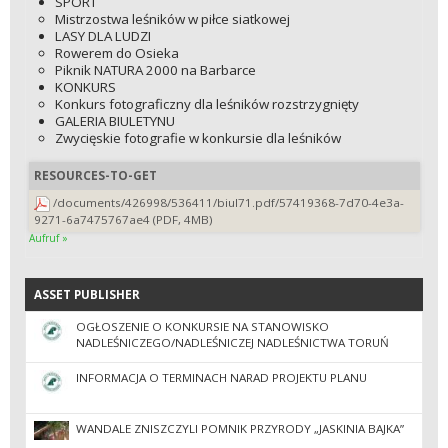
SPORT
Mistrzostwa leśników w piłce siatkowej
LASY DLA LUDZI
Rowerem do Osieka
Piknik NATURA 2000 na Barbarce
KONKURS
Konkurs fotograficzny dla leśników rozstrzygnięty
GALERIA BIULETYNU
Zwycięskie fotografie w konkursie dla leśników
RESOURCES-TO-GET
/documents/426998/536411/biul71.pdf/57419368-7d70-4e3a-
9271-6a7475767ae4 (PDF, 4MB)
Aufruf »
ASSET PUBLISHER
ASSET PUBLISHER
OGŁOSZENIE O KONKURSIE NA STANOWISKO
NADLEŚNICZEGO/NADLEŚNICZEJ NADLEŚNICTWA TORUŃ
INFORMACJA O TERMINACH NARAD PROJEKTU PLANU
WANDALE ZNISZCZYLI POMNIK PRZYRODY „JASKINIA BAJKA”