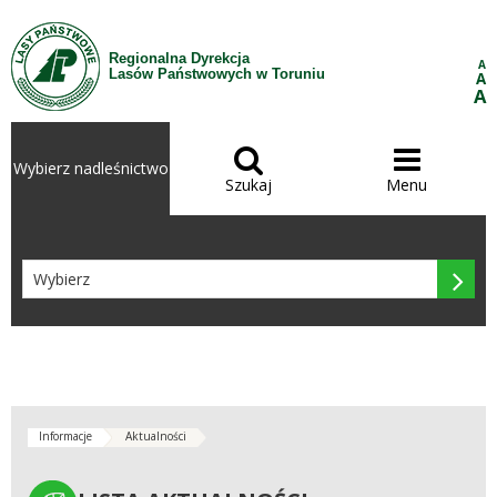
Przejdź do treści
Regionalna Dyrekcja
A
Lasów Państwowych w Toruniu
A
A


Wybierz nadleśnictwo
Szukaj
Menu

Informacje
Aktualności