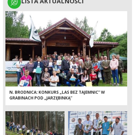
LISTA AKTUALNOŚCI
LISTA AKTUALNOŚCI
N. BRODNICA: KONKURS „LAS BEZ TAJEMNIC” W
GRABINACH POD „JARZĘBINKĄ”