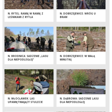
N. RYTEL: RAMIĘ W RAMIĘ Z
N. DOBRZEJEWICE: WRÓG U
LEŚNIKAMI Z RYTLA
BRAM
N. BRODNICA: SADZENIE „LASU
N. DOBRZEJEWICE: W MAŁĄ
DLA NIEPODLEGŁEJ”
MINUTKĘ
N. WŁOCŁAWEK: LAS
N. DĄBROWA: SADZENIE LASU
UPAMIĘTNIAJĄCY STULECIE
DLA NIEPODLEGŁEJ
ODZYSKANIA NIEPODLEGŁOŚCI