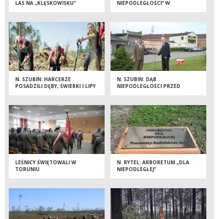
LAS NA „KLĘSKOWISKU”
NIEPODLEGŁOŚCI” W
NADLEŚNICTWIE RYTEL
N. SZUBIN: HARCERZE
N. SZUBIN: DĄB
POSADZILI DĘBY, ŚWIERKI I LIPY
NIEPODLEGŁOŚCI PRZED
STAROSTWEM POWIATOWYM
LEŚNICY ŚWIĘTOWALI W
N. RYTEL: ARBORETUM „DLA
TORUNIU
NIEPODLEGŁEJ”