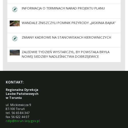
INFORMACJA O TERMINACH NARAD PROJEKTU PLANU
WANDALE ZNISZCZYLI POMNIK PRZYRODY „JASKINIA BAJKA”
ZMIANY KADROWE NA STANOWISKACH KIEROWNICZYCH
ZALEDWIE TYDZIEŃ WYSTARCZYŁ, BY POWSTAŁA BRYŁA
NOWEJ SIEDZIBY NADLEŚNICTWA DOBRZEJEWICE
KONTAKT:
Regionalna Dyrekcja
Lasów Państwowych
w Toruniu
ul. Mickiewicza 9
87-100 Toruń
tel. 56 65 84 347
fax 56 622 44 07
rdlp@torun.lasy.gov.pl