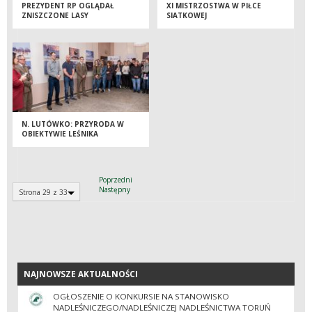
PREZYDENT RP OGLĄDAŁ
XI MISTRZOSTWA W PIŁCE
ZNISZCZONE LASY
SIATKOWEJ
N. LUTÓWKO: PRZYRODA W
OBIEKTYWIE LEŚNIKA
Poprzedni
Następny
Strona 29 z 33
NAJNOWSZE AKTUALNOŚCI
NAJNOWSZE AKTUALNOŚCI
OGŁOSZENIE O KONKURSIE NA STANOWISKO
NADLEŚNICZEGO/NADLEŚNICZEJ NADLEŚNICTWA TORUŃ