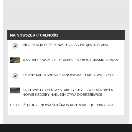
NAJNOWSZE AKTUALNOŚCI
NAJNOWSZE AKTUALNOŚCI
INFORMACJA O TERMINACH NARAD PROJEKTU PLANU
WANDALE ZNISZCZYLI POMNIK PRZYRODY „JASKINIA BAJKA”
ZMIANY KADROWE NA STANOWISKACH KIEROWNICZYCH
ZALEDWIE TYDZIEŃ WYSTARCZYŁ, BY POWSTAŁA BRYŁA
NOWEJ SIEDZIBY NADLEŚNICTWA DOBRZEJEWICE
CISY BLIŻEJ LUDZI. NOWA ŚCIEŻKA W REZERWACIE JELENIA GÓRA