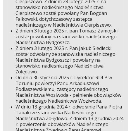
Cierpiszewo. Z dniem 28 lutego 2025 r. na
stanowisko nadleśniczego Nadleśnictwa
Cierpiszewo został powołany Pan Bogdan
Falkowski, dotychczasowy zastępca
nadleśniczego w Nadleśnictwie Cierpiszewo.
Z dniem 3 lutego 2025 r. pan Tomasz Zamojski
został powołany na stanowisko nadleśniczego
Nadleśnictwa Bydgoszcz.
Z dniem 3 lutego 2025 r. Pan Jakub Siedlecki
został odwołany ze stanowiska nadleśniczego
Nadleśnictwa Bydgoszcz i powołany na
stanowisko nadleśniczego Nadleśnictwa
Żołędowo.
Od dnia 30 stycznia 2025 r. Dyrektor RDLP w
Toruniu powierzył Panu Arkadiuszowi
Podlaszewskiemu, zastępcy nadleśniczego
Nadleśnictwa Woziwoda - pełnienie obowiązków
nadleśniczego Nadleśnictwa Woziwoda.
W dniu 13 grudnia 2024 r. odwołanie Pana Piotra
Tabaki ze stanowiska Nadleśniczego
Nadleśnictwa Żołędowo. Z dniem 13 grudnia 2024
r. powierzenie obowiązków Nadleśniczego
Nadleśnictwa Żołędowo Panu Adamowi