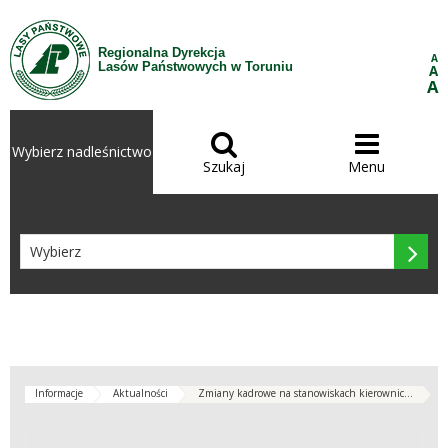
Przejdź do treści
Regionalna Dyrekcja
A
Lasów Państwowych w Toruniu
A
A


Wybierz nadleśnictwo
Szukaj
Menu

Informacje
Aktualności
Zmiany kadrowe na stanowiskach kierownic...