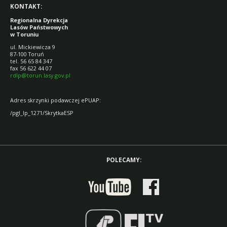
KONTAKT:
Regionalna Dyrekcja
Lasów Państwowych
w Toruniu
ul. Mickiewicza 9
87-100 Toruń
tel. 56 65 84 347
fax 56 622 44 07
rdlp@torun.lasy.gov.pl
Adres skrzynki podawczej ePUAP:
/pgl_lp_1271/SkrytkaESP
POLECAMY: