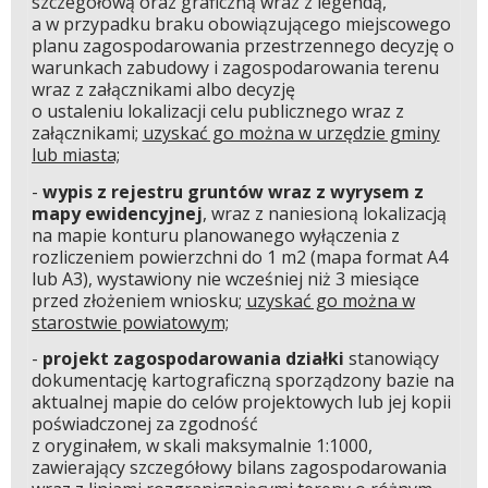
szczegółową oraz graficzną wraz z legendą,
a w przypadku braku obowiązującego miejscowego
planu zagospodarowania przestrzennego decyzję o
warunkach zabudowy i zagospodarowania terenu
wraz z załącznikami albo decyzję
o ustaleniu lokalizacji celu publicznego wraz z
załącznikami;
uzyskać go można w urzędzie gminy
lub miasta;
-
wypis z rejestru gruntów wraz z wyrysem z
mapy ewidencyjnej
, wraz z naniesioną lokalizacją
na mapie konturu planowanego wyłączenia z
rozliczeniem powierzchni do 1 m2 (mapa format A4
lub A3), wystawiony nie wcześniej niż 3 miesiące
przed złożeniem wniosku;
uzyskać go można w
starostwie powiatowym;
-
projekt zagospodarowania działki
stanowiący
dokumentację kartograficzną sporządzony bazie na
aktualnej mapie do celów projektowych lub jej kopii
poświadczonej za zgodność
z oryginałem, w skali maksymalnie 1:1000,
zawierający szczegółowy bilans zagospodarowania