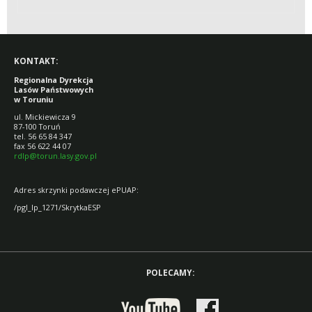
4, PAŹDZIERNIK-
GRUDZIEŃ 2014 R.
KONTAKT:
Regionalna Dyrekcja
Lasów Państwowych
w Toruniu
ul. Mickiewicza 9
87-100 Toruń
tel. 56 65 84 347
fax 56 622 44 07
rdlp@torun.lasy.gov.pl
Adres skrzynki podawczej ePUAP:
/pgl_lp_1271/SkrytkaESP
POLECAMY: