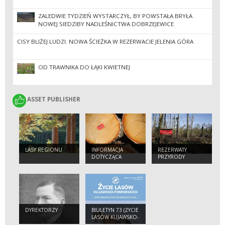
ZALEDWIE TYDZIEŃ WYSTARCZYŁ, BY POWSTAŁA BRYŁA
NOWEJ SIEDZIBY NADLEŚNICTWA DOBRZEJEWICE
CISY BLIŻEJ LUDZI. NOWA ŚCIEŻKA W REZERWACIE JELENIA GÓRA
OD TRAWNIKA DO ŁĄKI KWIETNEJ
ASSET PUBLISHER
ASSET PUBLISHER
LASY REGIONU
INFORMACJA
REZERWATY
DOTYCZĄCA
PRZYRODY
POZIOMU
OBSŁUGI
NABYWCÓW
DREWNA W 2024
ROKU W RDLP W
TORUNIU
DYREKTORZY
BIULETYN 73 (ŻYCIE
LASÓW KUJAWSKO-
POMORSKICH), NR