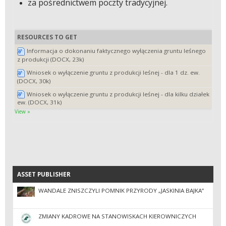
za pośrednictwem poczty tradycyjnej.
RESOURCES TO GET
Informacja o dokonaniu faktycznego wyłączenia gruntu leśnego
z produkcji (DOCX, 23k)
Wniosek o wyłączenie gruntu z produkcji leśnej - dla 1 dz. ew.
(DOCX, 30k)
Wniosek o wyłączenie gruntu z produkcji leśnej - dla kilku działek
ew. (DOCX, 31k)
View »
ASSET PUBLISHER
ASSET PUBLISHER
WANDALE ZNISZCZYLI POMNIK PRZYRODY „JASKINIA BAJKA”
ZMIANY KADROWE NA STANOWISKACH KIEROWNICZYCH