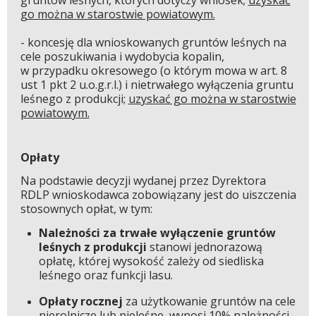
go można w starostwie powiatowym.
- koncesję dla wnioskowanych gruntów leśnych na
cele poszukiwania i wydobycia kopalin,
w przypadku okresowego (o którym mowa w art. 8
ust 1 pkt 2 u.o.g.r.l.) i nietrwałego wyłączenia gruntu
leśnego z produkcji;
uzyskać go można w starostwie
powiatowym.
Opłaty
Na podstawie decyzji wydanej przez Dyrektora
RDLP wnioskodawca zobowiązany jest do uiszczenia
stosownych opłat, w tym:
Należności za trwałe wyłączenie gruntów
leśnych z produkcji
stanowi jednorazową
opłatę, której wysokość zależy od siedliska
leśnego oraz funkcji lasu.
Opłaty rocznej
za użytkowanie gruntów na cele
nierolnicze lub nieleśne, wynosi 10% należności