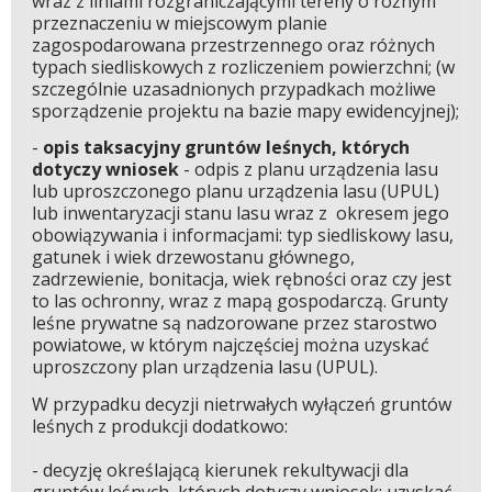
wraz z liniami rozgraniczającymi tereny o różnym
przeznaczeniu w miejscowym planie
zagospodarowana przestrzennego oraz różnych
typach siedliskowych z rozliczeniem powierzchni; (w
szczególnie uzasadnionych przypadkach możliwe
sporządzenie projektu na bazie mapy ewidencyjnej);
-
opis taksacyjny gruntów leśnych, których
dotyczy wniosek
- odpis z planu urządzenia lasu
lub uproszczonego planu urządzenia lasu (UPUL)
lub inwentaryzacji stanu lasu wraz z okresem jego
obowiązywania i informacjami: typ siedliskowy lasu,
gatunek i wiek drzewostanu głównego,
zadrzewienie, bonitacja, wiek rębności oraz czy jest
to las ochronny, wraz z mapą gospodarczą. Grunty
leśne prywatne są nadzorowane przez starostwo
powiatowe, w którym najczęściej można uzyskać
uproszczony plan urządzenia lasu (UPUL).
W przypadku decyzji nietrwałych wyłączeń gruntów
leśnych z produkcji dodatkowo:
- decyzję określającą kierunek rekultywacji dla
gruntów leśnych, których dotyczy wniosek;
uzyskać