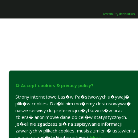
Accesibility declaration
🍪 Accept cookies & privacy policy?
Strony internetowe Las�w Pa�stwowych u�ywaj�
plik�w cookies. Dzi�ki nim mo�emy dostosowywa�
nasze serwisy do preferencji u�ytkownik�w oraz
zbiera� anonimowe dane do cel�w statystycznych.
Je�eli nie zgadzasz si� na zapisywanie informacji
zawartych w plikach cookies, musisz zmieni� ustawienia
swojej przegl�darki internetowej.
More