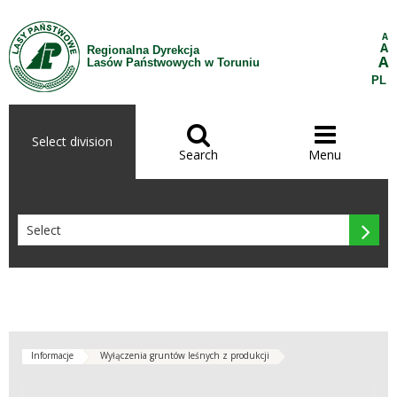
Skip to Content
A
A
Regionalna Dyrekcja
A
Lasów Państwowych w Toruniu
PL


Select division
Search
Menu

Informacje
Wyłączenia gruntów leśnych z produkcji