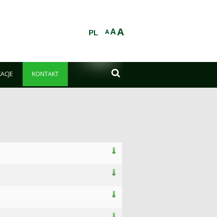
A
A
A
PL

KACJE
KONTAKT