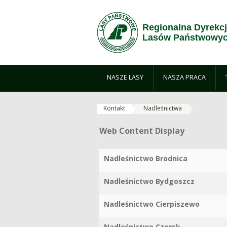
Skip to Content
Regionalna Dyrekc
Lasów Państwowyc
NASZE LASY
NASZA PRACA
Kontakt
Nadleśnictwa
Web Content Display
Web Content Display
Nadleśnictwo Brodnica
Nadleśnictwo Bydgoszcz
Nadleśnictwo Cierpiszewo
Nadleśnictwo Czersk