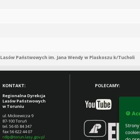
 Lasów Państwowych im. Jana Wendy w Plaskoszu k/Tucholi
KONTAKT:
POLECAMY:
Regionalna Dyrekcja
Lasów Państwowych
w Toruniu
🍪 Ac
ul. Mickiewicza 9
87-100 Toruń
Stron
tel. 56 65 84 347
fax 56 622 44 07
cooki
rdlp@torun.lasy.gov.pl
do pre