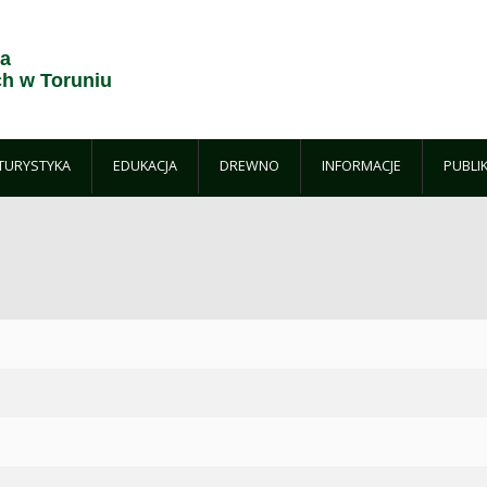
ja
h w Toruniu
TURYSTYKA
EDUKACJA
DREWNO
INFORMACJE
PUBLI