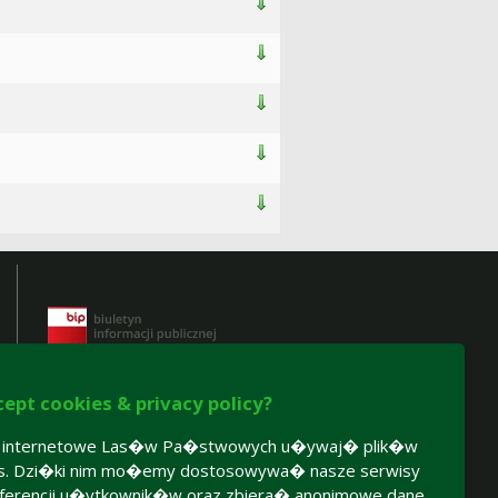
cept cookies & privacy policy?
y internetowe Las�w Pa�stwowych u�ywaj� plik�w
es. Dzi�ki nim mo�emy dostosowywa� nasze serwisy
Certyfikaty gospodarki leśnej:
ferencji u�ytkownik�w oraz zbiera� anonimowe dane