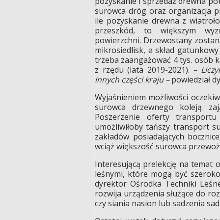
pozyskanie i sprzedaż drewna po
surowca dróg oraz organizacja pr
ile pozyskanie drewna z wiatroł
przeszkód, to większym wyzw
powierzchni. Drzewostany zostan
mikrosiedlisk, a skład gatunkow
trzeba zaangażować 4 tys. osób k
z rzędu (lata 2019-2021).
– Licz
innych części kraju –
powiedział d
Wyjaśnieniem możliwości oczekiwa
surowca drzewnego koleją zają
Poszerzenie oferty transpor
umożliwiłoby tańszy transport s
zakładów posiadających bocznice
wciąż większość surowca przewo
Interesującą prelekcję na temat
leśnymi, które mogą być szeroko
dyrektor Ośrodka Techniki Leśn
rozwija urządzenia służące do ro
czy siania nasion lub sadzenia sa