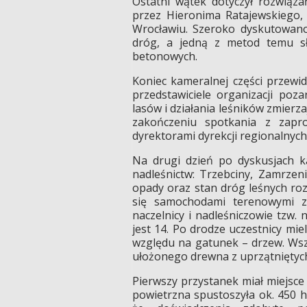
Ostatni wątek dotyczył rozwiąz
przez Hieronima Ratajewskiego
Wrocławiu. Szeroko dyskutowano
dróg, a jedną z metod temu sł
betonowych.
Koniec kameralnej części przewid
przedstawiciele organizacji poz
lasów i działania leśników zmier
zakończeniu spotkania z zapr
dyrektorami dyrekcji regionalnyc
Na drugi dzień po dyskusjach k
nadleśnictw: Trzebciny, Zamrzeni
opady oraz stan dróg leśnych ro
się samochodami terenowymi z 
naczelnicy i nadleśniczowie tzw.
jest 14. Po drodze uczestnicy mi
względu na gatunek – drzew. Wsz
ułożonego drewna z uprzątniętych
Pierwszy przystanek miał miejsce
powietrzna spustoszyła ok. 450 h