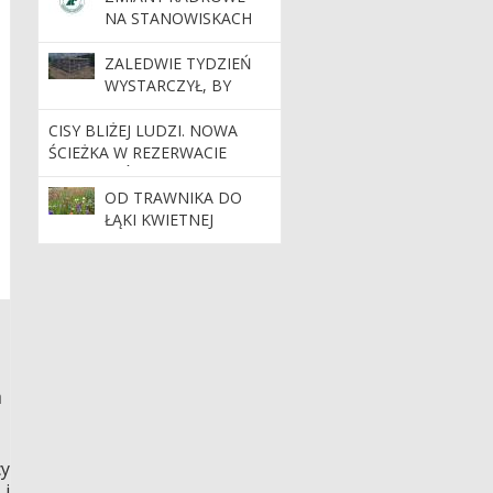
NA STANOWISKACH
KIEROWNICZYCH
ZALEDWIE TYDZIEŃ
WYSTARCZYŁ, BY
POWSTAŁA BRYŁA
NOWEJ SIEDZIBY
CISY BLIŻEJ LUDZI. NOWA
NADLEŚNICTWA
ŚCIEŻKA W REZERWACIE
DOBRZEJEWICE
JELENIA GÓRA
OD TRAWNIKA DO
ŁĄKI KWIETNEJ
a
cy
 i