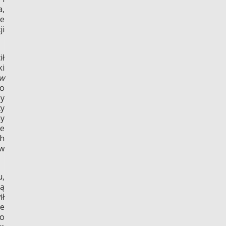
,
że
ji
ił
i
 w
zo
by
cy
ny
ie
ch
ów
u,
cą
ił
ze
ło