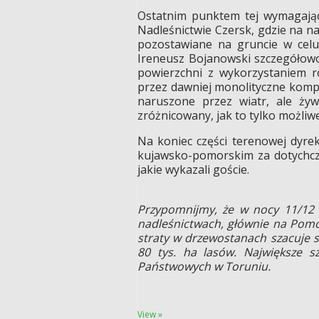
Ostatnim punktem tej wymagając
Nadleśnictwie Czersk, gdzie na n
pozostawiane na gruncie w celu 
Ireneusz Bojanowski szczegółow
powierzchni z wykorzystaniem ro
przez dawniej monolityczne kompl
naruszone przez wiatr, ale żyw
zróżnicowany, jak to tylko możliwe
Na koniec części terenowej dyre
kujawsko-pomorskim za dotychcza
jakie wykazali goście.
Przypomnijmy, że w nocy 11/12 s
nadleśnictwach, głównie na Pomor
straty w drzewostanach szacuje s
80 tys. ha lasów. Największe s
Państwowych w Toruniu.
View »