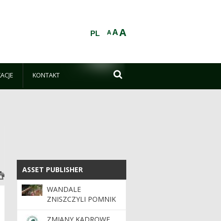
A
A
A
PL

KACJE
KONTAKT
ASSET PUBLISHER
ASSET PUBLISHER
WANDALE
ZNISZCZYLI POMNIK
PRZYRODY „JASKINIA
BAJKA”
ZMIANY KADROWE