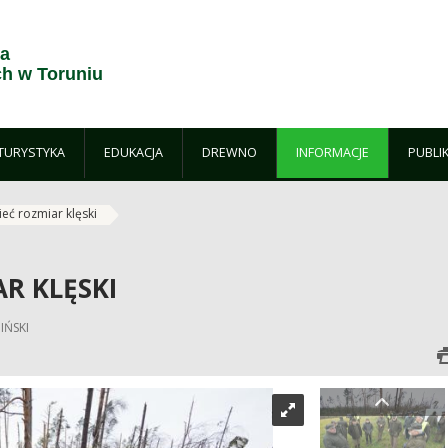
ja
h w Toruniu
TURYSTYKA
EDUKACJA
DREWNO
INFORMACJE
PUBLI
eć rozmiar klęski
R KLĘSKI
IŃSKI