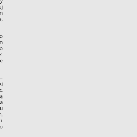
y
ej
ym
e,
go
em
go
k.
ie
 –
ki
c.
ną
Ta
u
m,
i.
do