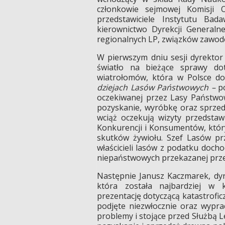
członkowie sejmowej Komisji 
przedstawiciele Instytutu Bad
kierownictwo Dyrekcji Generaln
regionalnych LP, związków zawod
W pierwszym dniu sesji dyrekto
światło na bieżące sprawy d
wiatrołomów, która w Polsce do
dziejach Lasów Państwowych –
po
oczekiwanej przez Lasy Państwow
pozyskanie, wyróbkę oraz sprzed
wciąż oczekują wizyty przedsta
Konkurencji i Konsumentów, który
skutków żywiołu. Szef Lasów pr
właścicieli lasów z podatku do
niepaństwowych przekazanej prze
Następnie Janusz Kaczmarek, dy
która została najbardziej w k
prezentację dotyczącą katastrofi
podjęte niezwłocznie oraz wypra
problemy i stojące przed Służbą