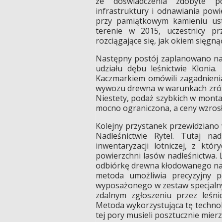
że doświadczenia zdobyte p
infrastruktury i odnawiania pow
przy pamiątkowym kamieniu ust
terenie w 2015, uczestnicy pr
rozciągające się, jak okiem sięgną
Następny postój zaplanowano na 
udziału dębu leśnictwie Kloni
Kaczmarkiem omówili zagadnieni
wywozu drewna w warunkach zróżn
Niestety, podaż szybkich w monta
mocno ograniczona, a ceny wzrosł
Kolejny przystanek przewidziano 
Nadleśnictwie Rytel. Tutaj na
inwentaryzacji lotniczej, z kt
powierzchni lasów nadleśnictwa. 
odbiórkę drewna kłodowanego na 
metoda umożliwia precyzyjny 
wyposażonego w zestaw specjalny
zdalnym zgłoszeniu przez leśni
Metoda wykorzystująca tę technol
tej pory musieli posztucznie mier