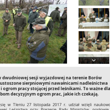
 w dwudniowej sesji wyjazdowej na terenie Borów
spustoszone sierpniowymi nawałnicami nadleśnictwa
i ogrom pracy stojącej przed leśnikami. To ważne dl
bom decyzyjnym ogrom prac, jakie ich czekają.
się w Tleniu 27 listopada 2017 r. udział wzięli naukow
ej Leśnictwa przy Prezesie Rady Ministrów, posłowie