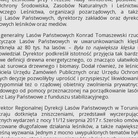
Ochrony Środowiska, Zasobów Naturalnych i Leśnictwa
awczego Leśnictwa, organizacji pozarządowych, a tak
ej Lasów Państwowych, dyrektorzy zakładów oraz dyrekc
owych leśników oraz mediów.
r generalny Lasów Państwowych Konrad Tomaszewski rzuc
otyczące Lasów Państwowych w uwarunkowaniach klęsk
tknęła aż 80 tys. ha lasów.
– Była to największa klęska
wiedział. Dyrektor podkreślił istotność przyjęcia tak bard
e definicji drewna energetycznego, co znacząco ułatwiło
aż surowca drzewnego i biomasy. Dodał również, że leśni
wiciela Urzędu Zamówień Publicznych oraz Urzędu Ochro
ch decyzje pozwoliłyby uprościć i przyspieszyć likwidowan
zypomniał też o rządowej obietnicy zwolnienia prywatny
chodowego od pomocy przeznaczonej na porządkowanie las
z Lasy Państwowe z funduszu stabilizacyjnego.
rektor Regionalnej Dyrekcji Lasów Państwowych w Toruni
raju dotknięta zniszczeniami, przedstawił wyczerpują
cznych wydarzeń z nocy 11/12 sierpnia 2017 r. Szeroko omów
cowane długofalowe działania leśników, a także najwięks
 Leśną wyzwania. Jednym z mocno uwypuklonych tematów by