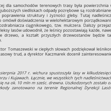
ej dla samochodów terenowych trasy była powierzchnia
ajuboższych siedliskach odpady pozrębowe są rozdrabniane
poprawienia struktury i żyzności gleby. Tutaj nadleśnic
o omówił doświadczenia w wielohektarowym porządkowan
zdrabniacza ciągnikowego, tzw. mulczera. Dalszy przeja
eksy lasów udowodnił, że leśnicy pozostawiają każde, naw
e drzewo, a kształt przyszłych drzewostanów będzie t
.
ktor Tomaszewski w ciepłych słowach podziękował leśnik
sowy trud, a dyrektor Kaczmarek docenił zainteresowani
ierpnia 2017 r. wichura spustoszyła lasy w kilkudziesięc
zu i Kujawach. Łącznie, we wszystkich tych nadleśnictwac
ię na ok. 10 mln m sześc. drewna. Uszkodzonych zostało o
zkody zanotowano na terenie Regionalnej Dyrekcji Las