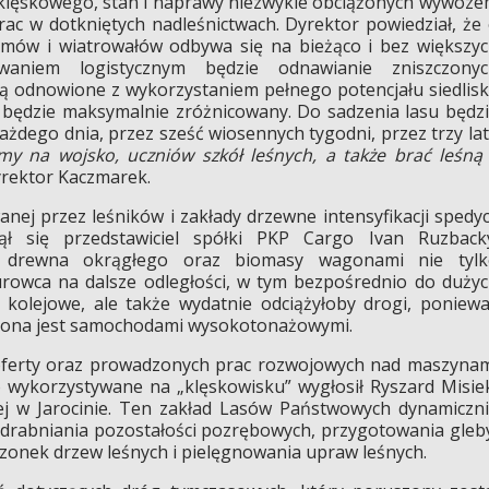
klęskowego, stan i naprawy niezwykle obciążonych wywoz
ac w dotkniętych nadleśnictwach. Dyrektor powiedział, że
omów i wiatrowałów odbywa się na bieżąco i bez większy
aniem logistycznym będzie odnawianie zniszczonyc
ą odnowione z wykorzystaniem pełnego potencjału siedlisk
y będzie maksymalnie zróżnicowany. Do sadzenia lasu będz
ażdego dnia, przez sześć wiosennych tygodni, przez trzy la
ymy na wojsko, uczniów szkół leśnych, a także brać leśną
yrektor Kaczmarek.
nej przez leśników i zakłady drzewne intensyfikacji spedyc
ł się przedstawiciel spółki PKP Cargo Ivan Ruzback
tu drewna okrągłego oraz biomasy wagonami nie tylk
urowca na dalsze odległości, w tym bezpośrednio do duży
 kolejowe, ale także wydatnie odciążyłoby drogi, poniew
żona jest samochodami wysokotonażowymi.
 oferty oraz prowadzonych prac rozwojowych nad maszyna
 wykorzystywane na „klęskowisku” wygłosił Ryszard Misie
ej w Jarocinie. Ten zakład Lasów Państwowych dynamiczn
zdrabniania pozostałości pozrębowych, przygotowania gleb
dzonek drzew leśnych i pielęgnowania upraw leśnych.