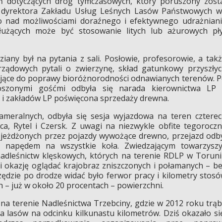
ań dotyczących dróg tymczasowych, który poruszony zost
, dyrektora Zakładu Usług Leśnych Lasów Państwowych 
 nad możliwościami doraźnego i efektywnego udrażnian
użących może być stosowanie litych lub ażurowych pł
ziany był na pytania z sali. Posłowie, profesorowie, a tak
arządowych pytali o zwierzynę, skład gatunkowy przyszły
zające do poprawy bioróżnorodności odnawianych terenów. 
oszonymi gośćmi odbyła się narada kierownictwa LP 
h i zakładów LP poświęcona sprzedaży drewna.
ameralnych, odbyła się sesja wyjazdowa na teren cztere
ca, Rytel i Czersk. Z uwagi na niezwykle obfite tegorocz
zjeżdżonych przez pojazdy wywożące drewno, przejazd odb
napędem na wszystkie koła. Zwiedzającym towarzyszy
 nadleśnictw klęskowych, których na terenie RDLP w Torun
eli okazję oglądać krajobraz zniszczonych i połamanych – b
ędzie po drodze widać było ferwor pracy i kilometry stos
 – już w około 20 procentach – powierzchni.
 na terenie Nadleśnictwa Trzebciny, gdzie w 2012 roku trą
a lasów na odcinku kilkunastu kilometrów. Dziś okazało si