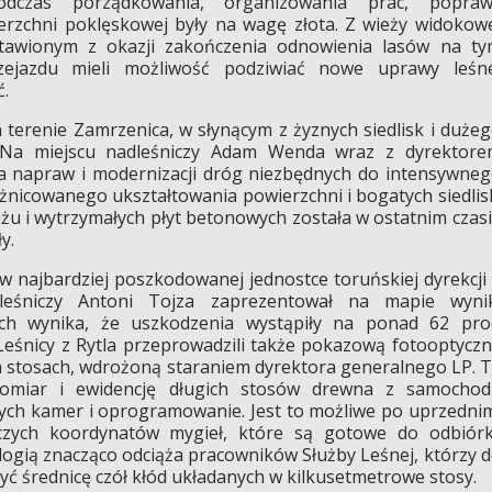
odczas porządkowania, organizowania prac, popraw
ierzchni poklęskowej były na wagę złota. Z wieży widokow
awionym z okazji zakończenia odnowienia lasów na t
zejazdu mieli możliwość podziwiać nowe uprawy leśn
ć.
terenie Zamrzenica, w słynącym z żyznych siedlisk i duże
a. Na miejscu nadleśniczy Adam Wenda wraz z dyrektor
a napraw i modernizacji dróg niezbędnych do intensywne
icowanego ukształtowania powierzchni i bogatych siedlis
żu i wytrzymałych płyt betonowych została w ostatnim czas
y.
w najbardziej poszkodowanej jednostce toruńskiej dyrekcji
dleśniczy Antoni Tojza zaprezentował na mapie wyni
órych wynika, że uszkodzenia wystąpiły na ponad 62 pro
Leśnicy z Rytla przeprowadzili także pokazową fotooptycz
stosach, wdrożoną staraniem dyrektora generalnego LP. 
pomiar i ewidencję długich stosów drewna z samochod
ch kamer i oprogramowanie. Jest to możliwe po uprzedni
czych koordynatów mygieł, które są gotowe do odbiórk
ogią znacząco odciąża pracowników Służby Leśnej, którzy 
zyć średnicę czół kłód układanych w kilkusetmetrowe stosy.