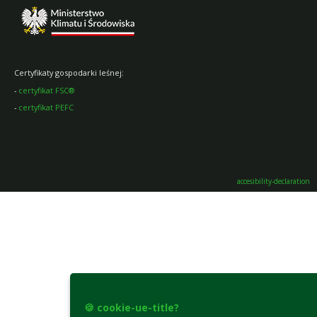
Certyfikaty gospodarki leśnej:
-
certyfikat FSC®
-
certyfikat PEFC
accesibility-declaration
🍪 cookie-ue-title?