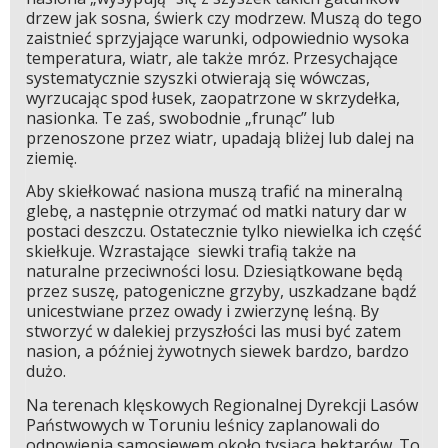
drzew jak sosna, świerk czy modrzew. Muszą do tego
zaistnieć sprzyjające warunki, odpowiednio wysoka
temperatura, wiatr, ale także mróz. Przesychające
systematycznie szyszki otwierają się wówczas,
wyrzucając spod łusek, zaopatrzone w skrzydełka,
nasionka. Te zaś, swobodnie „frunąc” lub
przenoszone przez wiatr, upadają bliżej lub dalej na
ziemię.
Aby skiełkować nasiona muszą trafić na mineralną
glebę, a następnie otrzymać od matki natury dar w
postaci deszczu. Ostatecznie tylko niewielka ich część
skiełkuje. Wzrastające siewki trafią także na
naturalne przeciwności losu. Dziesiątkowane będą
przez suszę, patogeniczne grzyby, uszkadzane bądź
unicestwiane przez owady i zwierzynę leśną. By
stworzyć w dalekiej przyszłości las musi być zatem
nasion, a później żywotnych siewek bardzo, bardzo
dużo.
Na terenach klęskowych Regionalnej Dyrekcji Lasów
Państwowych w Toruniu leśnicy zaplanowali do
odnowienia samosiewem około tysiąca hektarów. To