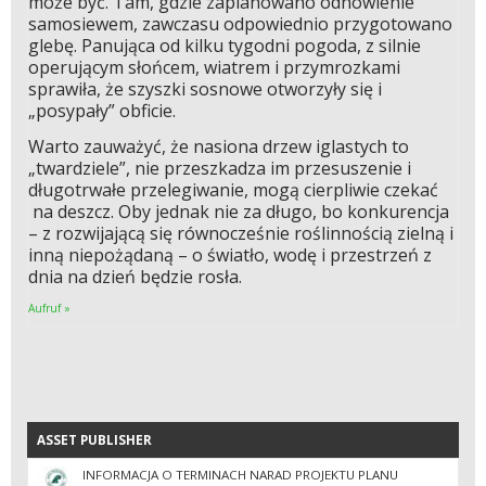
może być. Tam, gdzie zaplanowano odnowienie
samosiewem, zawczasu odpowiednio przygotowano
glebę. Panująca od kilku tygodni pogoda, z silnie
operującym słońcem, wiatrem i przymrozkami
sprawiła, że szyszki sosnowe otworzyły się i
„posypały” obficie.
Warto zauważyć, że nasiona drzew iglastych to
„twardziele”, nie przeszkadza im przesuszenie i
długotrwałe przelegiwanie, mogą cierpliwie czekać
na deszcz. Oby jednak nie za długo, bo konkurencja
– z rozwijającą się równocześnie roślinnością zielną i
inną niepożądaną – o światło, wodę i przestrzeń z
dnia na dzień będzie rosła.
Aufruf »
ASSET PUBLISHER
ASSET PUBLISHER
INFORMACJA O TERMINACH NARAD PROJEKTU PLANU