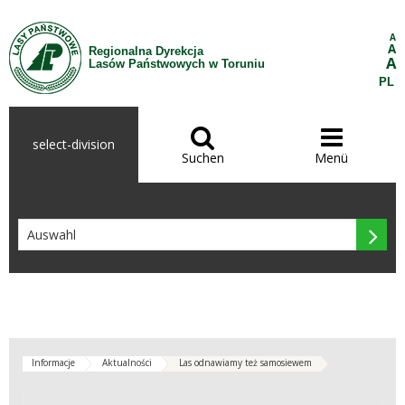
Zum Inhalt wechseln
A
A
Regionalna Dyrekcja
A
Lasów Państwowych w Toruniu
PL


select-division
Suchen
Menü

Informacje
Aktualności
Las odnawiamy też samosiewem