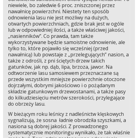
niewiele, bo zaledwie 6 proc. zniszczonej przez
nawałnicę powierzchni. Niestety ten sposób
odnowienia lasu nie jest możliwy na dużych,
otwartych powierzchniach, gdzie brak jest w ogóle
lub w odpowiedniej ilości, a także właściwej jakości,
„nasienników”. Co prawda, tam także
wykorzystywane będzie samoistne odnowienie, ale
tylko to, które pojawiło się wcześniej (przed
nawałnicą) lub powstaje z „przelegujących” nasion, a
także z odrośli, z pni ściętych drzew takich
gatunków, jak np. dąb, lipa, brzoza, jawor. Na
odtworzenie lasu samosiewem przeznaczane są
przede wszystkim mniejsze powierzchnie otoczone
dojrzałymi, dobrymi jakościowo i o pożądanym
składzie gatunkowym drzewostanami, a także pasy
do kilkudziesięciu metrów szerokości, przylegające
do obrzeży lasu.
W bieżącym roku leśnicy z nadleśnictw klęskowych
sygnalizują, że sosna ładnie obrodziła szyszkami, a
nasiona są dobrej jakości. Z prowadzonego
systematycznie monitoringu wynikało, że tak właśnie