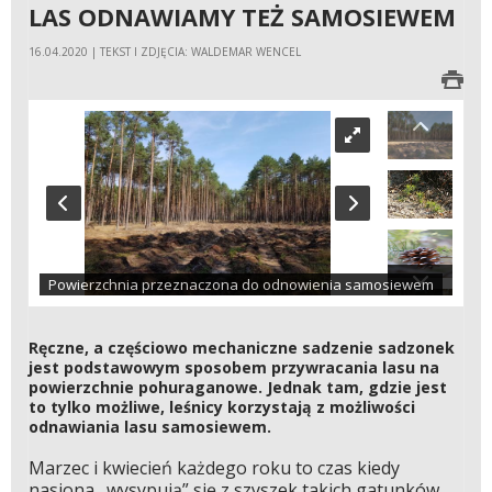
LAS ODNAWIAMY TEŻ SAMOSIEWEM
16.04.2020 | TEKST I ZDJĘCIA: WALDEMAR WENCEL
Powierzchnia przeznaczona do odnowienia samosiewem
Ręczne, a częściowo mechaniczne sadzenie sadzonek
jest podstawowym sposobem przywracania lasu na
powierzchnie pohuraganowe. Jednak tam, gdzie jest
to tylko możliwe, leśnicy korzystają z możliwości
odnawiania lasu samosiewem.
Marzec i kwiecień każdego roku to czas kiedy
nasiona „wysypują” się z szyszek takich gatunków