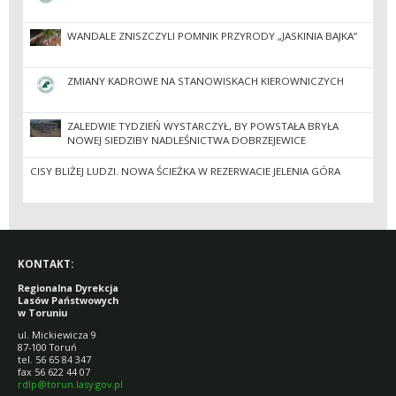
WANDALE ZNISZCZYLI POMNIK PRZYRODY „JASKINIA BAJKA”
ZMIANY KADROWE NA STANOWISKACH KIEROWNICZYCH
ZALEDWIE TYDZIEŃ WYSTARCZYŁ, BY POWSTAŁA BRYŁA
NOWEJ SIEDZIBY NADLEŚNICTWA DOBRZEJEWICE
CISY BLIŻEJ LUDZI. NOWA ŚCIEŻKA W REZERWACIE JELENIA GÓRA
KONTAKT:
Regionalna Dyrekcja
Lasów Państwowych
w Toruniu
ul. Mickiewicza 9
87-100 Toruń
tel. 56 65 84 347
fax 56 622 44 07
rdlp@torun.lasy.gov.pl