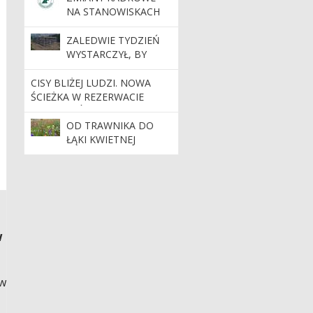
NA STANOWISKACH
KIEROWNICZYCH
ZALEDWIE TYDZIEŃ
WYSTARCZYŁ, BY
POWSTAŁA BRYŁA
NOWEJ SIEDZIBY
CISY BLIŻEJ LUDZI. NOWA
NADLEŚNICTWA
ŚCIEŻKA W REZERWACIE
DOBRZEJEWICE
JELENIA GÓRA
OD TRAWNIKA DO
ŁĄKI KWIETNEJ
w
ów