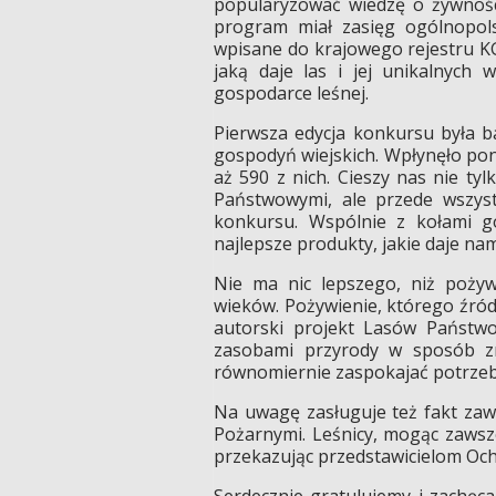
popularyzować wiedzę o żywnośc
program miał zasięg ogólnopols
wpisane do krajowego rejestru K
jaką daje las i jej unikalnych
gospodarce leśnej.
Pierwsza edycja konkursu była b
gospodyń wiejskich. Wpłynęło po
aż 590 z nich. Cieszy nas nie tyl
Państwowymi, ale przede wszyst
konkursu. Wspólnie z kołami go
najlepsze produkty, jakie daje na
Nie ma nic lepszego, niż poży
wieków. Pożywienie, którego źródł
autorski projekt Lasów Państw
zasobami przyrody w sposób z
równomiernie zaspokajać potrzeby 
Na uwagę zasługuje też fakt zaw
Pożarnymi. Leśnicy, mogąc zawsze
przekazując przedstawicielom Och
Serdecznie gratulujemy i zachęc