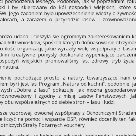
i pochodzenia leśnego. Podobnie, jak w poprzednim rok
ki i był skierowany do kół gospodyń wiejskich, które 
GW. Jego zadaniem było upowszechnienie wiedzy o żywnośc
 walorach, a zarazem o przyrodzie lasów i zrównoważon
ardzo udana i cieszyła się ogromnym zainteresowaniem k
nad 600 wniosków, spośród których dofinasowanie otrzyma
ko ilość organizacji, jakie wyraziły wolę współpracy z Lasa
kim kreatywne pomysły doskonale wypełniające założen
spodyń wiejskich promowaliśmy las, zdrowy tryb życia
m natura.
wienie pochodzące prosto z natury, towarzyszące nam 
em był i jest las. Program „Natura od kuchni”, podobnie, j
owych „Dobre z lasu” pokazuje, jak można gospodarow
równoważony i zgodny z misją Lasów Państwowych. Ja
obu współzależnych od siebie stron – lasu i ludzi.
sze wzorowej, owocnej współpracy z Ochotniczymi Straża
 liczyć na pomoc i wsparcie OSP, również doceniły ten fak
otniczych Straży Pożarnych vouchery.
amy do udziału w kolejnych edycjach konkursów i projekt