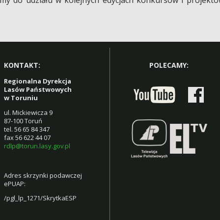
KONTAKT:
POLECAMY:
Regionalna Dyrekcja
Lasów Państwowych
w Toruniu
ul. Mickiewicza 9
87-100 Toruń
tel. 56 65 84 347
fax 56 622 44 07
rdlp@torun.lasy.gov.pl
Adres skrzynki podawczej
ePUAP:
/pgl_lp_1271/SkrytkaESP