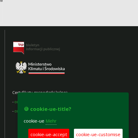
Certyfikaty gospodarki leśnej:
-
certyfikat FSC®
🍪 cookie-ue-title?
-
certyfikat PEFC
cookie-ue
Mehr
cookie-ue-accept
cookie-ue-customise