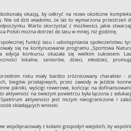
doskonałą okazją, by odkryć na nowo okoliczne komplek
ory. Nie od dziś wiadomo, że las to wymarzona przestrzeń 
dpoczynku. Warto skorzystać z możliwości, jakie stwarza
sca Polski można dotrzeć do lasu w mniej, niż godzinę.
 społecznej funkcji lasu i udostępniania społeczeństwu ty
dowały się na kontynuowanie programu „Sportowa Natur
a edycja konkursu okazała się wielkim sukcesem. Las
zności lokalne, seniorów, dzieci, młodzież, promuj
zednim roku miały bardzo zróżnicowany charakter - 
ich, biegów przełajowych, przez zawody w jeździe konne
zinne pikniki, wyścigi rowerowe, kończąc na dofinansowan
o aktywność na świeżym powietrzu była łączona z edukac
 Spektrum aktywności jest niczym nieograniczone i zale
 osób składających wnioski.
we współpracowały z kołami gospodyń wiejskich, by wspóln