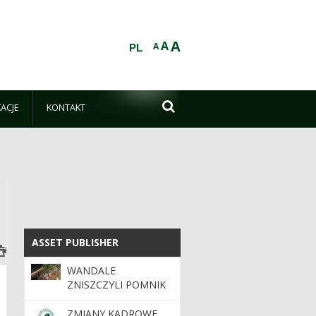
A
A
A
PL

KACJE
KONTAKT
ASSET PUBLISHER
ASSET PUBLISHER
WANDALE
ZNISZCZYLI POMNIK
PRZYRODY „JASKINIA
BAJKA”
ZMIANY KADROWE