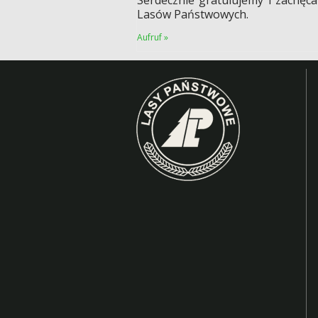
Lasów Państwowych.
Aufruf »