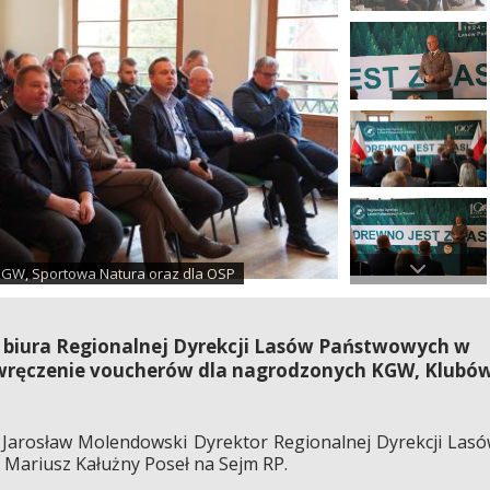
KGW, Sportowa Natura oraz dla OSP
ie biura Regionalnej Dyrekcji Lasów Państwowych w
e wręczenie voucherów dla nagrodzonych KGW, Klubó
Jarosław Molendowski Dyrektor Regionalnej Dyrekcji Las
Mariusz Kałużny Poseł na Sejm RP.