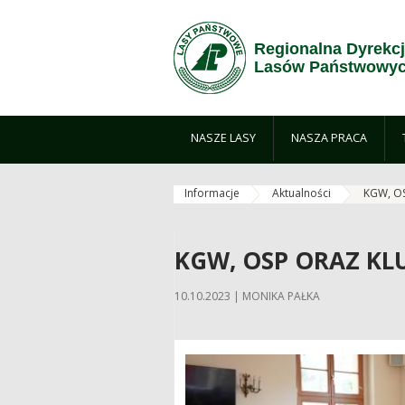
Zum Inhalt wechseln
Regionalna Dyrekc
Lasów Państwowyc
NASZE LASY
NASZA PRACA
Informacje
Aktualności
KGW, OS
KGW, OSP ORAZ K
10.10.2023 | MONIKA PAŁKA