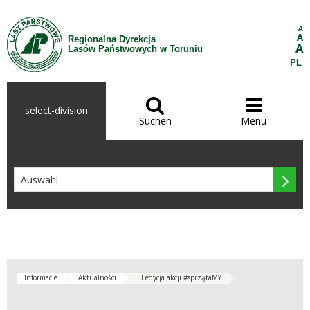
Zum Inhalt wechseln
A
A
Regionalna Dyrekcja
A
Lasów Państwowych w Toruniu
PL


select-division
Suchen
Menü

Informacje
Aktualności
III edycja akcji #sprzątaMY