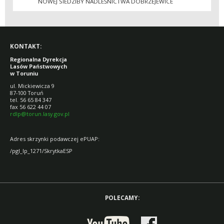
NOWEJ SIEDZIBY NADLEŚNICTWA DOBRZEJEWICE
KONTAKT:
Regionalna Dyrekcja
Lasów Państwowych
w Toruniu
ul. Mickiewicza 9
87-100 Toruń
tel. 56 65 84 347
fax 56 622 44 07
rdlp@torun.lasy.gov.pl
Adres skrzynki podawczej ePUAP:
/pgl_lp_1271/SkrytkaESP
POLECAMY: