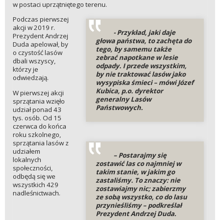
w postaci uprzątniętego terenu.
Podczas pierwszej
akcji w 2019 r.
-
Przykład, jaki daje
Prezydent Andrzej
głowa państwa, to zachęta do
Duda apelował, by
tego, by samemu także
o czystość lasów
zebrać napotkane w lesie
dbali wszyscy,
odpady. I przede wszystkim,
którzy je
by nie traktować lasów jako
odwiedzają.
wysypiska śmieci –
mówi Józef
Kubica, p.o. dyrektor
W pierwszej akcji
generalny Lasów
sprzątania wzięło
Państwowych.
udział ponad 43
tys. osób. Od 15
czerwca do końca
roku szkolnego,
sprzątania lasów z
udziałem
– Postarajmy się
lokalnych
zostawić las co najmniej w
społeczności,
takim stanie, w jakim go
odbędą się we
zastaliśmy. To znaczy: nie
wszystkich 429
zostawiajmy nic; zabierzmy
nadleśnictwach.
ze sobą wszystko, co do lasu
przynieśliśmy
– podkreślał
Prezydent Andrzej Duda.