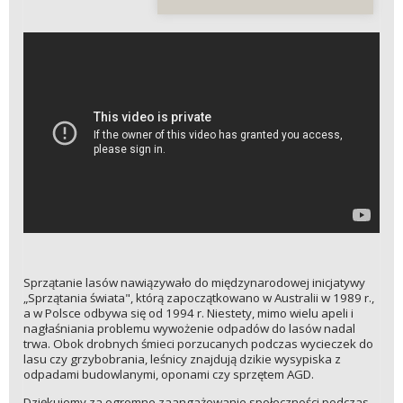
Sprzątanie lasów nawiązywało do międzynarodowej inicjatywy
„Sprzątania świata", którą zapoczątkowano w Australii w 1989 r.,
a w Polsce odbywa się od 1994 r. Niestety, mimo wielu apeli i
nagłaśniania problemu wywożenie odpadów do lasów nadal
trwa. Obok drobnych śmieci porzucanych podczas wycieczek do
lasu czy grzybobrania, leśnicy znajdują dzikie wysypiska z
odpadami budowlanymi, oponami czy sprzętem AGD.
Dziękujemy za ogromne zaangażowanie społeczności podczas