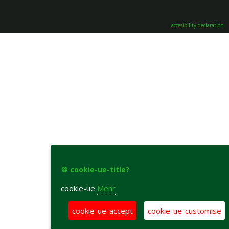
accesibility-declaration
🍪 cookie-ue-title?
cookie-ue
Mehr
cookie-ue-accept
cookie-ue-customise