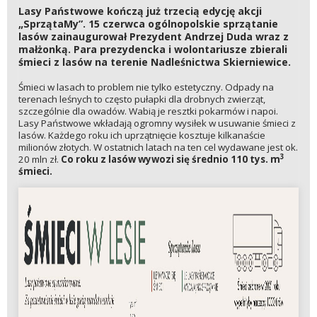
Lasy Państwowe kończą już trzecią edycję akcji
„SprzątaMy”. 15 czerwca ogólnopolskie sprzątanie
lasów zainaugurował Prezydent Andrzej Duda wraz z
małżonką. Para prezydencka i wolontariusze zbierali
śmieci z lasów na terenie Nadleśnictwa Skierniewice.
Śmieci w lasach to problem nie tylko estetyczny. Odpady na
terenach leśnych to często pułapki dla drobnych zwierząt,
szczególnie dla owadów. Wabią je resztki pokarmów i napoi.
Lasy Państwowe wkładają ogromny wysiłek w usuwanie śmieci z
lasów. Każdego roku ich uprzątnięcie kosztuje kilkanaście
milionów złotych. W ostatnich latach na ten cel wydawane jest ok.
3
20 mln zł.
Co roku z lasów wywozi się średnio 110 tys. m
śmieci.