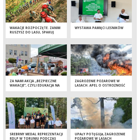
WAKACJE ROZPOCZĘTE. ZANIM
WYSTAWA PAMIĘCI LEŚNIKÓW
RUSZYSZ DO LASU, SPAKUJ
TAKŻE ZDROWY ROZSĄDEK
ZA NAMI AKCJA „BEZPIECZNE
ZAGROŻENIE POŻAROWE W
WAKACJE”, CZYLI EDUKACJA NA
LASACH. APEL O OSTROŻNOŚĆ
TUCHOLSKIM RYNKU
SREBRNY MEDAL REPREZENTACJI
UPAŁY POTĘGUJĄ ZAGROŻENIE
RDLP W TORUNIU PODCZAS
POŻAROWE W LASACH