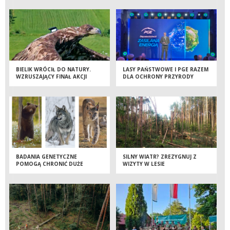
BIELIK WRÓCIŁ DO NATURY.
LASY PAŃSTWOWE I PGE RAZEM
WZRUSZAJĄCY FINAŁ AKCJI
DLA OCHRONY PRZYRODY
RATUNKOWEJ LEŚNIKÓW
BADANIA GENETYCZNE
SILNY WIATR? ZREZYGNUJ Z
POMOGĄ CHRONIĆ DUŻE
WIZYTY W LESIE
DRAPIEŻNIKI