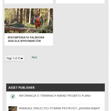
MISTRZOSTW POLSKI W
STRZELANIACH MYŚLIWSKICH
REKOMPENSATA PALIWOWA
2026 DLA WYKONAWCÓW
USŁUG LEŚNYCH
Next
Page 1 of 33
ASSET PUBLISHER
ASSET PUBLISHER
INFORMACJA O TERMINACH NARAD PROJEKTU PLANU
WANDALE ZNISZCZYLI POMNIK PRZYRODY „JASKINIA BAJKA”