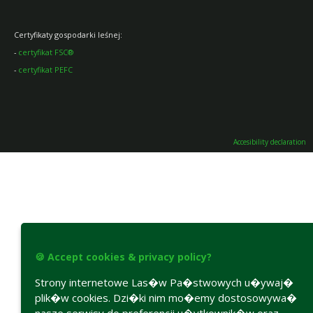
Certyfikaty gospodarki leśnej:
-
certyfikat FSC®
-
certyfikat PEFC
Accesibility declaration
🍪 Accept cookies & privacy policy?
Strony internetowe Las�w Pa�stwowych u�ywaj�
plik�w cookies. Dzi�ki nim mo�emy dostosowywa�