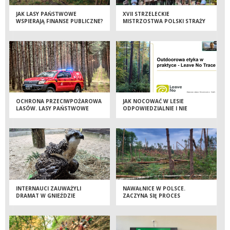
JAK LASY PAŃSTWOWE
XVII STRZELECKIE
WSPIERAJĄ FINANSE PUBLICZNE?
MISTRZOSTWA POLSKI STRAŻY
LEŚNEJ – TRZY DNI WIEDZY,
DOŚWIADCZEŃ I SPORTOWEJ
RYWALIZACJI
OCHRONA PRZECIWPOŻAROWA
JAK NOCOWAĆ W LESIE
LASÓW. LASY PAŃSTWOWE
ODPOWIEDZIALNIE I NIE
INWESTUJĄ W NOWOCZESNE
ZOSTAWIAĆ PO SOBIE ŚLADU?
SAMOCHODY PATROLOWO-
OBEJRZYJ WEBINAR
GAŚNICZE
INTERNAUCI ZAUWAŻYLI
NAWAŁNICE W POLSCE.
DRAMAT W GNIEŹDZIE
ZACZYNA SIĘ PROCES
RYBOŁOWÓW. BŁYSKAWICZNA
USUWANIA SZKÓD
REAKCJA LEŚNIKÓW
URATOWAŁA MŁODEGO PTAKA