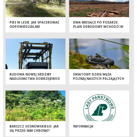
PIES W LESIE. JAK SPACEROWAĆ
DWA MIESIĄCE PO POŻARZE.
ODPOWIEDZIALNIE
PLAN ODBUDOWY WCHODZI W
KOLEJNY ETAP
BUDOWA NOWEJ SIEDZIBY
ŚWIATOWY DZIEŃ WĘŻA.
NADLEŚNICTWA DOBRZEJEWICE
POZNAJ NASZYCH PEŁZAJĄCYCH
WKRACZA W KOLEJNY ETAP!
SĄSIADÓW
BARSZCZ SOSNOWSKIEGO. JAK
INFORMACJA
SIĘ PRZED NIM CHRONIĆ?