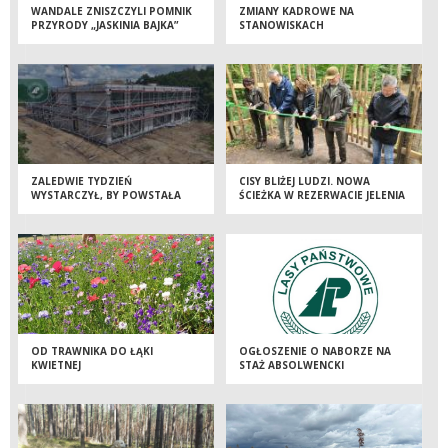
WANDALE ZNISZCZYLI POMNIK
ZMIANY KADROWE NA
PRZYRODY „JASKINIA BAJKA”
STANOWISKACH
KIEROWNICZYCH
ZALEDWIE TYDZIEŃ
CISY BLIŻEJ LUDZI. NOWA
WYSTARCZYŁ, BY POWSTAŁA
ŚCIEŻKA W REZERWACIE JELENIA
BRYŁA NOWEJ SIEDZIBY
GÓRA
NADLEŚNICTWA DOBRZEJEWICE
OD TRAWNIKA DO ŁĄKI
OGŁOSZENIE O NABORZE NA
KWIETNEJ
STAŻ ABSOLWENCKI