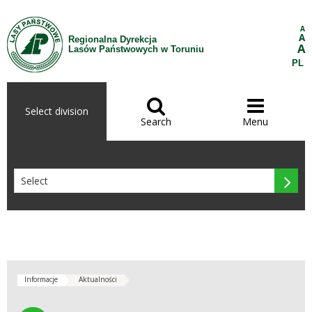
Skip to Content
A
A
Regionalna Dyrekcja
A
Lasów Państwowych w Toruniu
PL


Select division
Search
Menu

Informacje
Aktualności