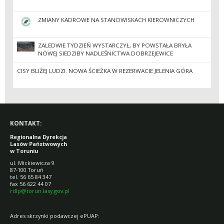
ZMIANY KADROWE NA STANOWISKACH KIEROWNICZYCH
ZALEDWIE TYDZIEŃ WYSTARCZYŁ, BY POWSTAŁA BRYŁA
NOWEJ SIEDZIBY NADLEŚNICTWA DOBRZEJEWICE
CISY BLIŻEJ LUDZI. NOWA ŚCIEŻKA W REZERWACIE JELENIA GÓRA
KONTAKT:
Regionalna Dyrekcja
Lasów Państwowych
w Toruniu
ul. Mickiewicza 9
87-100 Toruń
tel. 56 65 84 347
fax 56 622 44 07
rdlp@torun.lasy.gov.pl
Adres skrzynki podawczej ePUAP: