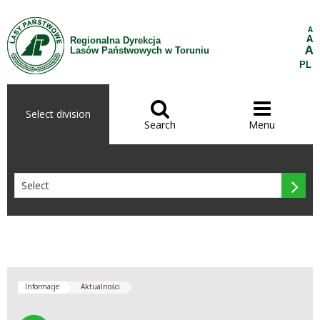
Skip to Content
A
A
Regionalna Dyrekcja
A
Lasów Państwowych w Toruniu
PL


Select division
Search
Menu

Informacje
Aktualności