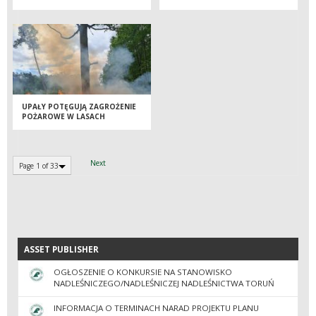
MISTRZOSTW POLSKI W
STRZELANIACH MYŚLIWSKICH
UPAŁY POTĘGUJĄ ZAGROŻENIE
POŻAROWE W LASACH
Next
Page 1 of 33
ASSET PUBLISHER
ASSET PUBLISHER
OGŁOSZENIE O KONKURSIE NA STANOWISKO
NADLEŚNICZEGO/NADLEŚNICZEJ NADLEŚNICTWA TORUŃ
INFORMACJA O TERMINACH NARAD PROJEKTU PLANU