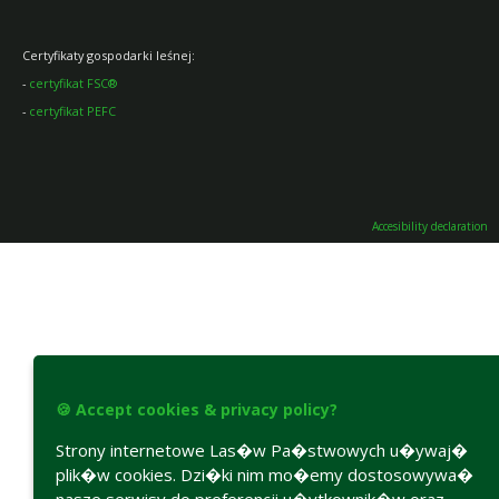
Certyfikaty gospodarki leśnej:
-
certyfikat FSC®
-
certyfikat PEFC
Accesibility declaration
🍪 Accept cookies & privacy policy?
Strony internetowe Las�w Pa�stwowych u�ywaj�
plik�w cookies. Dzi�ki nim mo�emy dostosowywa�