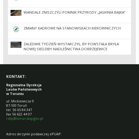
WANDALE ZNISZCZYLI POMNIK PRZYRODY „JASKINIA BAJKA”
ZMIANY KADROWE NA STANOWISKACH KIEROWNICZYCH
ZALEDWIE TYDZIEŃ WYSTARCZYŁ, BY POWSTAŁA BRYŁA
NOWEJ SIEDZIBY NADLEŚNICTWA DOBRZEJEWICE
KONTAKT:
Regionalna Dyrekcja
Lasów Państwowych
w Toruniu
ul. Mickiewicza 9
87-100 Toruń
tel. 56 65 84 347
fax 56 622 44 07
rdlp@torun.lasy.gov.pl
Adres skrzynki podawczej ePUAP: