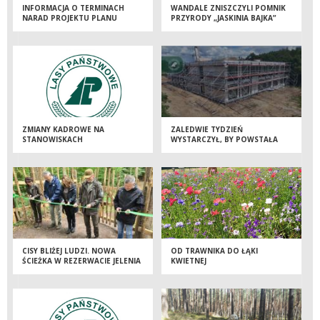
INFORMACJA O TERMINACH
WANDALE ZNISZCZYLI POMNIK
NARAD PROJEKTU PLANU
PRZYRODY „JASKINIA BAJKA”
ZMIANY KADROWE NA
ZALEDWIE TYDZIEŃ
STANOWISKACH
WYSTARCZYŁ, BY POWSTAŁA
KIEROWNICZYCH
BRYŁA NOWEJ SIEDZIBY
NADLEŚNICTWA DOBRZEJEWICE
CISY BLIŻEJ LUDZI. NOWA
OD TRAWNIKA DO ŁĄKI
ŚCIEŻKA W REZERWACIE JELENIA
KWIETNEJ
GÓRA