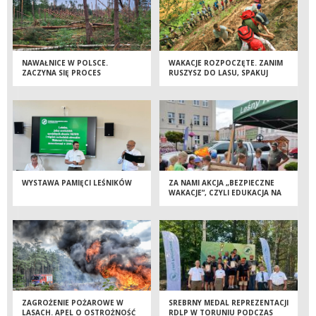
NAWAŁNICE W POLSCE.
WAKACJE ROZPOCZĘTE. ZANIM
ZACZYNA SIĘ PROCES
RUSZYSZ DO LASU, SPAKUJ
USUWANIA SZKÓD
TAKŻE ZDROWY ROZSĄDEK
WYSTAWA PAMIĘCI LEŚNIKÓW
ZA NAMI AKCJA „BEZPIECZNE
WAKACJE”, CZYLI EDUKACJA NA
TUCHOLSKIM RYNKU
ZAGROŻENIE POŻAROWE W
SREBRNY MEDAL REPREZENTACJI
LASACH. APEL O OSTROŻNOŚĆ
RDLP W TORUNIU PODCZAS