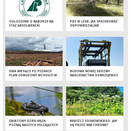
OGŁOSZENIE O NABORZE NA
PIES W LESIE. JAK SPACEROWAĆ
STAŻ ABSOLWENCKI
ODPOWIEDZIALNIE
DWA MIESIĄCE PO POŻARZE.
BUDOWA NOWEJ SIEDZIBY
PLAN ODBUDOWY WCHODZI W
NADLEŚNICTWA DOBRZEJEWICE
KOLEJNY ETAP
WKRACZA W KOLEJNY ETAP!
ŚWIATOWY DZIEŃ WĘŻA.
BARSZCZ SOSNOWSKIEGO. JAK
POZNAJ NASZYCH PEŁZAJĄCYCH
SIĘ PRZED NIM CHRONIĆ?
SĄSIADÓW