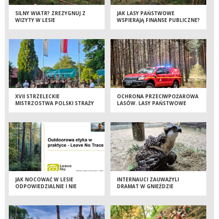
SILNY WIATR? ZREZYGNUJ Z
JAK LASY PAŃSTWOWE
WIZYTY W LESIE
WSPIERAJĄ FINANSE PUBLICZNE?
XVII STRZELECKIE
OCHRONA PRZECIWPOŻAROWA
MISTRZOSTWA POLSKI STRAŻY
LASÓW. LASY PAŃSTWOWE
LEŚNEJ – TRZY DNI WIEDZY,
INWESTUJĄ W NOWOCZESNE
DOŚWIADCZEŃ I SPORTOWEJ
SAMOCHODY PATROLOWO-
RYWALIZACJI
GAŚNICZE
JAK NOCOWAĆ W LESIE
INTERNAUCI ZAUWAŻYLI
ODPOWIEDZIALNIE I NIE
DRAMAT W GNIEŹDZIE
ZOSTAWIAĆ PO SOBIE ŚLADU?
RYBOŁOWÓW. BŁYSKAWICZNA
OBEJRZYJ WEBINAR
REAKCJA LEŚNIKÓW
URATOWAŁA MŁODEGO PTAKA