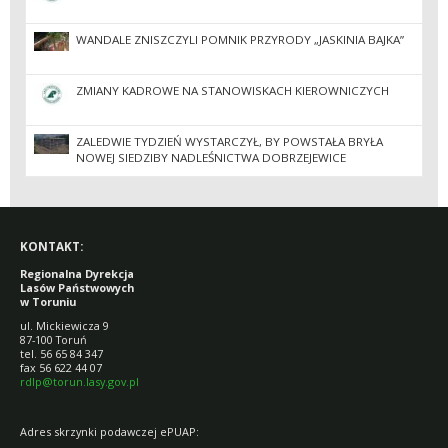
WANDALE ZNISZCZYLI POMNIK PRZYRODY „JASKINIA BAJKA”
ZMIANY KADROWE NA STANOWISKACH KIEROWNICZYCH
ZALEDWIE TYDZIEŃ WYSTARCZYŁ, BY POWSTAŁA BRYŁA
NOWEJ SIEDZIBY NADLEŚNICTWA DOBRZEJEWICE
KONTAKT:
Regionalna Dyrekcja
Lasów Państwowych
w Toruniu
ul. Mickiewicza 9
87-100 Toruń
tel. 56 65 84 347
fax 56 622 44 07
rdlp@torun.lasy.gov.pl
Adres skrzynki podawczej ePUAP: