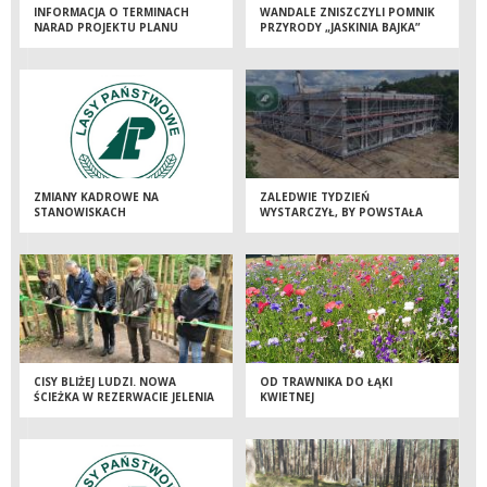
INFORMACJA O TERMINACH
WANDALE ZNISZCZYLI POMNIK
NARAD PROJEKTU PLANU
PRZYRODY „JASKINIA BAJKA”
ZMIANY KADROWE NA
ZALEDWIE TYDZIEŃ
STANOWISKACH
WYSTARCZYŁ, BY POWSTAŁA
KIEROWNICZYCH
BRYŁA NOWEJ SIEDZIBY
NADLEŚNICTWA DOBRZEJEWICE
CISY BLIŻEJ LUDZI. NOWA
OD TRAWNIKA DO ŁĄKI
ŚCIEŻKA W REZERWACIE JELENIA
KWIETNEJ
GÓRA