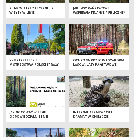
SILNY WIATR? ZREZYGNUJ Z
JAK LASY PAŃSTWOWE
WIZYTY W LESIE
WSPIERAJĄ FINANSE PUBLICZNE?
XVII STRZELECKIE
OCHRONA PRZECIWPOŻAROWA
MISTRZOSTWA POLSKI STRAŻY
LASÓW. LASY PAŃSTWOWE
LEŚNEJ – TRZY DNI WIEDZY,
INWESTUJĄ W NOWOCZESNE
DOŚWIADCZEŃ I SPORTOWEJ
SAMOCHODY PATROLOWO-
RYWALIZACJI
GAŚNICZE
JAK NOCOWAĆ W LESIE
INTERNAUCI ZAUWAŻYLI
ODPOWIEDZIALNIE I NIE
DRAMAT W GNIEŹDZIE
ZOSTAWIAĆ PO SOBIE ŚLADU?
RYBOŁOWÓW. BŁYSKAWICZNA
OBEJRZYJ WEBINAR
REAKCJA LEŚNIKÓW
URATOWAŁA MŁODEGO PTAKA