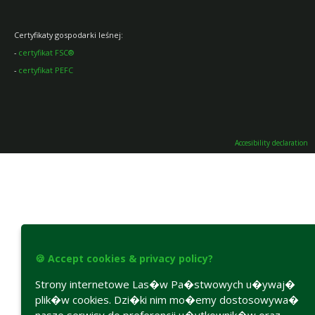
Certyfikaty gospodarki leśnej:
-
certyfikat FSC®
-
certyfikat PEFC
Accesibility declaration
🍪 Accept cookies & privacy policy?
Strony internetowe Las�w Pa�stwowych u�ywaj�
plik�w cookies. Dzi�ki nim mo�emy dostosowywa�