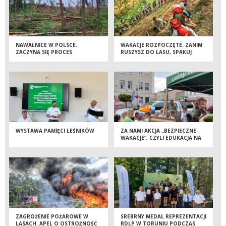
NAWAŁNICE W POLSCE.
WAKACJE ROZPOCZĘTE. ZANIM
ZACZYNA SIĘ PROCES
RUSZYSZ DO LASU, SPAKUJ
USUWANIA SZKÓD
TAKŻE ZDROWY ROZSĄDEK
WYSTAWA PAMIĘCI LEŚNIKÓW
ZA NAMI AKCJA „BEZPIECZNE
WAKACJE”, CZYLI EDUKACJA NA
TUCHOLSKIM RYNKU
ZAGROŻENIE POŻAROWE W
SREBRNY MEDAL REPREZENTACJI
LASACH. APEL O OSTROŻNOŚĆ
RDLP W TORUNIU PODCZAS