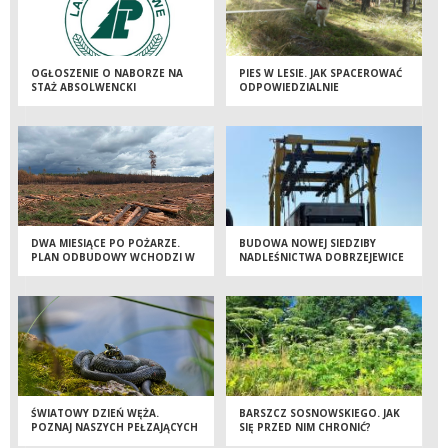
OGŁOSZENIE O NABORZE NA
PIES W LESIE. JAK SPACEROWAĆ
STAŻ ABSOLWENCKI
ODPOWIEDZIALNIE
DWA MIESIĄCE PO POŻARZE.
BUDOWA NOWEJ SIEDZIBY
PLAN ODBUDOWY WCHODZI W
NADLEŚNICTWA DOBRZEJEWICE
KOLEJNY ETAP
WKRACZA W KOLEJNY ETAP!
ŚWIATOWY DZIEŃ WĘŻA.
BARSZCZ SOSNOWSKIEGO. JAK
POZNAJ NASZYCH PEŁZAJĄCYCH
SIĘ PRZED NIM CHRONIĆ?
SĄSIADÓW