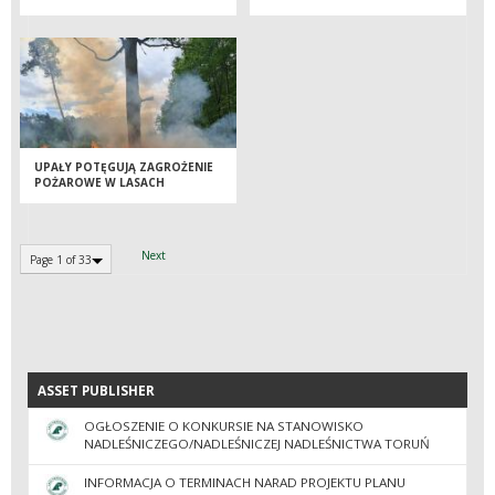
MISTRZOSTW POLSKI W
STRZELANIACH MYŚLIWSKICH
UPAŁY POTĘGUJĄ ZAGROŻENIE
POŻAROWE W LASACH
Next
Page 1 of 33
ASSET PUBLISHER
ASSET PUBLISHER
OGŁOSZENIE O KONKURSIE NA STANOWISKO
NADLEŚNICZEGO/NADLEŚNICZEJ NADLEŚNICTWA TORUŃ
INFORMACJA O TERMINACH NARAD PROJEKTU PLANU