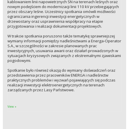
kablowaniem linii napowietrznych SN na terenach leśnych oraz
nowym podejściem do modernizacji linii 110 kV przebiegających
przez obszary leśne. Uczestnicy spotkania omówili możliwości
ograniczania ingerencji inwestycji energetycznych w
drzewostany oraz usprawnienia współpracy na etapie
przygotowania i realizacji dokumentacji projektowych.
W trakcie spotkania poruszono także tematykę sprawniejszej
wymiany informacji pomiędzy nadleśnictwami a Energa-Operator
S.A., w szczególności w zakresie planowanych prac
inwestycyjnych, usuwania awarii oraz działań prowadzonych w
sytuacjach kryzysowych związanych z ekstremalnymi zjawiskami
pogodowymi.
Spotkanie było również okazją do wymiany doświadczeń oraz
przedstawienia przez pracowników ENERGA i nadleśnictw
praktycznych problemów i wyzwań pojawiających się podczas
realizacji inwestycji elektroenergetycznych na terenach
zarządzanych przez Lasy Państwowe.
View »