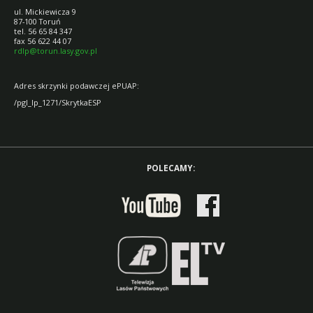
ul. Mickiewicza 9
87-100 Toruń
tel. 56 65 84 347
fax 56 622 44 07
rdlp@torun.lasy.gov.pl
Adres skrzynki podawczej ePUAP:
/pgl_lp_1271/SkrytkaESP
POLECAMY: