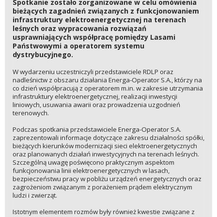
Spotkanie zostało zorganizowane w celu omówienia
bieżących zagadnień związanych z funkcjonowaniem
infrastruktury elektroenergetycznej na terenach
leśnych oraz wypracowania rozwiązań
usprawniających współpracę pomiędzy Lasami
Państwowymi a operatorem systemu
dystrybucyjnego.
W wydarzeniu uczestniczyli przedstawiciele RDLP oraz
nadleśnictw z obszaru działania Energa-Operator S.A., którzy na
co dzień współpracują z operatorem m.in. w zakresie utrzymania
infrastruktury elektroenergetycznej, realizacji inwestycji
liniowych, usuwania awarii oraz prowadzenia uzgodnień
terenowych.
Podczas spotkania przedstawiciele Energa-Operator S.A.
zaprezentowali informacje dotyczące zakresu działalności spółki,
bieżących kierunków modernizacji sieci elektroenergetycznych
oraz planowanych działań inwestycyjnych na terenach leśnych.
Szczególną uwagę poświęcono praktycznym aspektom
funkcjonowania linii elektroenergetycznych w lasach,
bezpieczeństwu pracy w pobliżu urządzeń energetycznych oraz
zagrożeniom związanym z porażeniem prądem elektrycznym
ludzi i zwierząt.
Istotnym elementem rozmów były również kwestie związane z