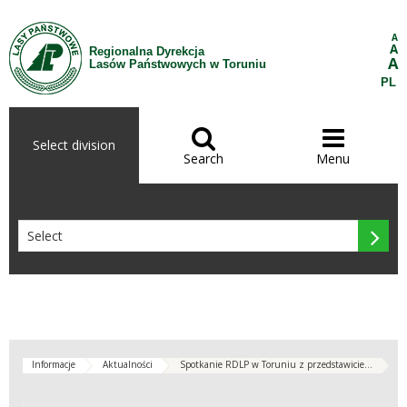
Skip to Content
A
A
Regionalna Dyrekcja
A
Lasów Państwowych w Toruniu
PL


Select division
Search
Menu

Informacje
Aktualności
Spotkanie RDLP w Toruniu z przedstawicie...