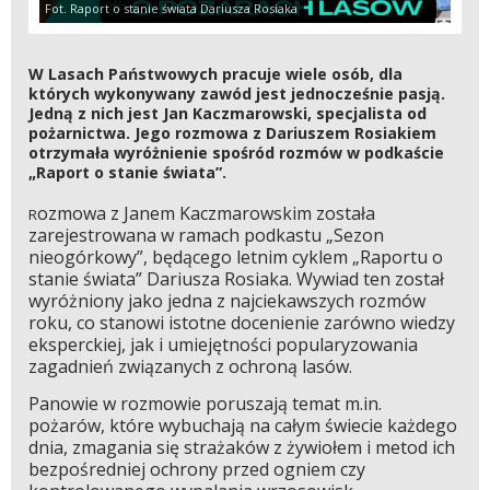
Fot. Raport o stanie świata Dariusza Rosiaka
W Lasach Państwowych pracuje wiele osób, dla
których wykonywany zawód jest jednocześnie pasją.
Jedną z nich jest Jan Kaczmarowski, specjalista od
pożarnictwa. Jego rozmowa z Dariuszem Rosiakiem
otrzymała wyróżnienie spośród rozmów w podkaście
„Raport o stanie świata”.
ozmowa z Janem Kaczmarowskim została
R
zarejestrowana w ramach podkastu „Sezon
nieogórkowy”, będącego letnim cyklem „Raportu o
stanie świata” Dariusza Rosiaka. Wywiad ten został
wyróżniony jako jedna z najciekawszych rozmów
roku, co stanowi istotne docenienie zarówno wiedzy
eksperckiej, jak i umiejętności popularyzowania
zagadnień związanych z ochroną lasów.
Panowie w rozmowie poruszają temat m.in.
pożarów, które wybuchają na całym świecie każdego
dnia, zmagania się strażaków z żywiołem i metod ich
bezpośredniej ochrony przed ogniem czy