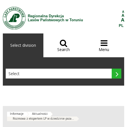
Skip to Content
A
A
Regionalna Dyrekcja
A
Lasów Państwowych w Toruniu
PL


Select division
Search
Menu

Informacje
Aktualności
Rozmowa z ekspertem LP w dziedzinie poża...