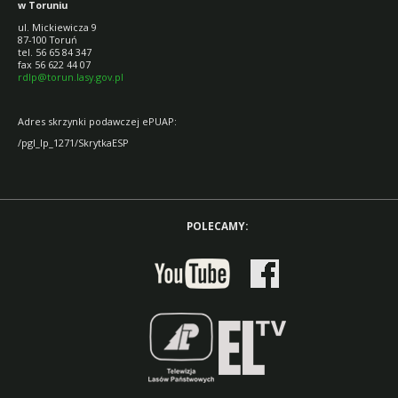
w Toruniu
ul. Mickiewicza 9
87-100 Toruń
tel. 56 65 84 347
fax 56 622 44 07
rdlp@torun.lasy.gov.pl
Adres skrzynki podawczej ePUAP:
/pgl_lp_1271/SkrytkaESP
POLECAMY: