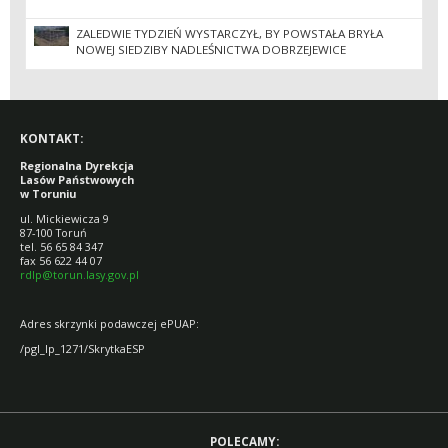
ZALEDWIE TYDZIEŃ WYSTARCZYŁ, BY POWSTAŁA BRYŁA
NOWEJ SIEDZIBY NADLEŚNICTWA DOBRZEJEWICE
KONTAKT:
Regionalna Dyrekcja
Lasów Państwowych
w Toruniu
ul. Mickiewicza 9
87-100 Toruń
tel. 56 65 84 347
fax 56 622 44 07
rdlp@torun.lasy.gov.pl
Adres skrzynki podawczej ePUAP:
/pgl_lp_1271/SkrytkaESP
POLECAMY: