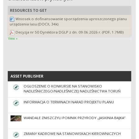
RESOURCES TO GET
Wniosek o dofinansowanie sporządzenia uproszczonego planu
urządzenia lasu (DOCX, 34k)
Decyzja nr 50 Dyrektora DGLP z dn. 09.06.2026 r. (PDF, 1.7MB)
View »
ASSET PUBLISHER
ASSET PUBLISHER
OGŁOSZENIE O KONKURSIE NA STANOWISKO
NADLEŚNICZEGO/NADLEŚNICZEJ NADLEŚNICTWA TORUŃ
INFORMACJA O TERMINACH NARAD PROJEKTU PLANU
WANDALE ZNISZCZYLI POMNIK PRZYRODY „JASKINIA BAJKA”
ZMIANY KADROWE NA STANOWISKACH KIEROWNICZYCH