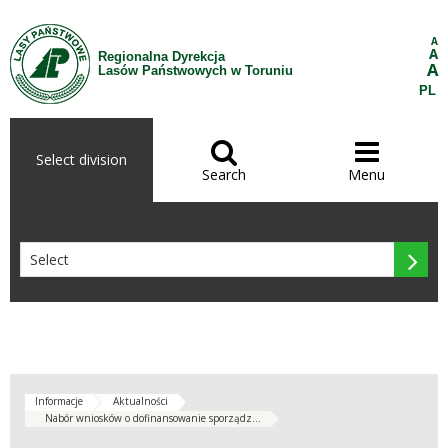
Skip to Content
A
A
Regionalna Dyrekcja
A
Lasów Państwowych w Toruniu
PL


Select division
Search
Menu

Informacje
Aktualności
Nabór wniosków o dofinansowanie sporządz...