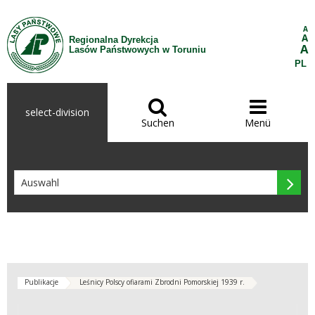
Zum Inhalt wechseln
A
A
Regionalna Dyrekcja
A
Lasów Państwowych w Toruniu
PL


select-division
Suchen
Menü

Publikacje
Leśnicy Polscy ofiarami Zbrodni Pomorskiej 1939 r.