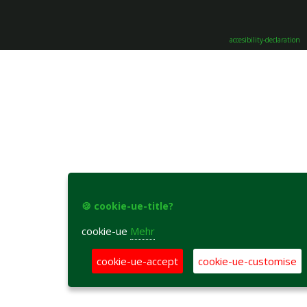
accesibility-declaration
🍪 cookie-ue-title?
cookie-ue
Mehr
cookie-ue-accept
cookie-ue-customise