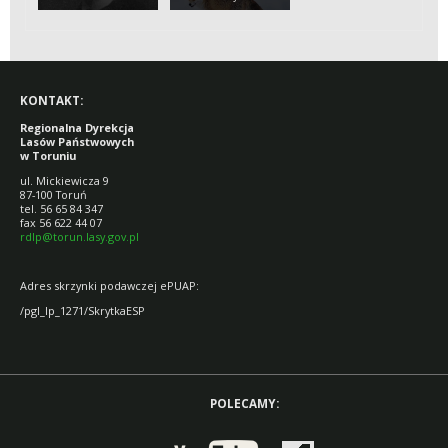
POMORSKICH), NR
4, PAŹDZIERNIK-
GRUDZIEŃ 2014 R.
KONTAKT:
Regionalna Dyrekcja
Lasów Państwowych
w Toruniu
ul. Mickiewicza 9
87-100 Toruń
tel. 56 65 84 347
fax 56 622 44 07
rdlp@torun.lasy.gov.pl
Adres skrzynki podawczej ePUAP:
/pgl_lp_1271/SkrytkaESP
POLECAMY: