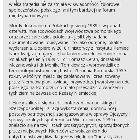
wielka tragedia nie zaistniała w świadomości zbiorowej
społeczeństwa polskiego, ani tym bardziej na forum
międzynarodowym.
Mordy dokonane na Polakach jesienią 1939 r. w ponad
czterystu miejscowościach województwa pomorskiego
oraz przez całe dziesięciolecia - jeśli były badane,
dokumentowane i opisywane - to jako odrębne, lokalne
wydarzenia. Dopiero w 2018 r. historycy z Instytutu Pamieci
Narodwej, zajmujący się badaniem zbrodni niemieckich na
Polakach jesienią 1939 r. - dr Tomasz Ceran, dr Izabela
Mazanowska i dr Monika Tomkiewicz - wprowadzili do
terminologii historycznej hasło "Zbrodnia Pomorska 1939
roku", w którym mieści się zaplanowany i zrealizowany
przez Niemców plan likwidacji przywódczej warstwy narodu
polskiego na Pomorzu, co miało przesądzić o włączeniu
tych ziem na zawsze do Rzeszy Niemieckiej.
Leśnicy zaliczali się do elit społeczeństwa polskiego II
Rzeczypospolitej - z racji wykształcenia, dominującej
postawy patriotycznej, zaangażowania w sprawy Ojczyzny i
sprawy lokalnych społeczności. Wielu z nich w 1939 r.
znalazło się na tzw. listach proskrypcyjnych, sporządzonych
przez miejscowych Niemców ze wskazaniem do
natychmiastowej likwidacji ze względu na "fantastyczną