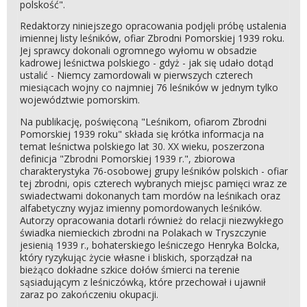
polskość".
Redaktorzy niniejszego opracowania podjęli próbę ustalenia
imiennej listy leśników, ofiar Zbrodni Pomorskiej 1939 roku.
Jej sprawcy dokonali ogromnego wyłomu w obsadzie
kadrowej leśnictwa polskiego - gdyż - jak się udało dotąd
ustalić - Niemcy zamordowali w pierwszych czterech
miesiącach wojny co najmniej 76 leśników w jednym tylko
województwie pomorskim.
Na publikację, poświęconą "Leśnikom, ofiarom Zbrodni
Pomorskiej 1939 roku" składa się krótka informacja na
temat leśnictwa polskiego lat 30. XX wieku, poszerzona
definicja "Zbrodni Pomorskiej 1939 r.", zbiorowa
charakterystyka 76-osobowej grupy leśników polskich - ofiar
tej zbrodni, opis czterech wybranych miejsc pamięci wraz ze
swiadectwami dokonanych tam mordów na leśnikach oraz
alfabetyczny wyjaz imienny pomordowanych leśników.
Autorzy opracowania dotarli również do relacji niezwykłego
świadka niemieckich zbrodni na Polakach w Tryszczynie
jesienią 1939 r., bohaterskiego leśniczego Henryka Bolcka,
który ryzykując życie własne i bliskich, sporządzał na
bieżąco dokładne szkice dołów śmierci na terenie
sąsiadującym z leśniczówką, które przechował i ujawnił
zaraz po zakończeniu okupacji.