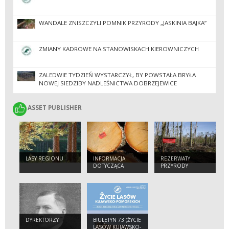
WANDALE ZNISZCZYLI POMNIK PRZYRODY „JASKINIA BAJKA”
ZMIANY KADROWE NA STANOWISKACH KIEROWNICZYCH
ZALEDWIE TYDZIEŃ WYSTARCZYŁ, BY POWSTAŁA BRYŁA
NOWEJ SIEDZIBY NADLEŚNICTWA DOBRZEJEWICE
ASSET PUBLISHER
ASSET PUBLISHER
LASY REGIONU
INFORMACJA
REZERWATY
DOTYCZĄCA
PRZYRODY
POZIOMU
OBSŁUGI
NABYWCÓW
DREWNA W 2024
ROKU W RDLP W
TORUNIU
DYREKTORZY
BIULETYN 73 (ŻYCIE
LASÓW KUJAWSKO-