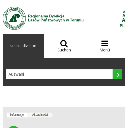
Zum Inhalt wechseln
A
A
Regionalna Dyrekcja
A
Lasów Państwowych w Toruniu
PL


select-division
Suchen
Menü

Informacje
Aktualności