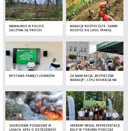
NAWAŁNICE W POLSCE.
WAKACJE ROZPOCZĘTE. ZANIM
ZACZYNA SIĘ PROCES
RUSZYSZ DO LASU, SPAKUJ
USUWANIA SZKÓD
TAKŻE ZDROWY ROZSĄDEK
WYSTAWA PAMIĘCI LEŚNIKÓW
ZA NAMI AKCJA „BEZPIECZNE
WAKACJE”, CZYLI EDUKACJA NA
TUCHOLSKIM RYNKU
ZAGROŻENIE POŻAROWE W
SREBRNY MEDAL REPREZENTACJI
LASACH. APEL O OSTROŻNOŚĆ
RDLP W TORUNIU PODCZAS