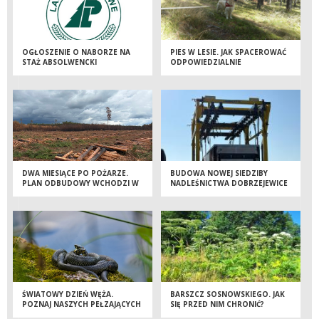
OGŁOSZENIE O NABORZE NA
PIES W LESIE. JAK SPACEROWAĆ
STAŻ ABSOLWENCKI
ODPOWIEDZIALNIE
DWA MIESIĄCE PO POŻARZE.
BUDOWA NOWEJ SIEDZIBY
PLAN ODBUDOWY WCHODZI W
NADLEŚNICTWA DOBRZEJEWICE
KOLEJNY ETAP
WKRACZA W KOLEJNY ETAP!
ŚWIATOWY DZIEŃ WĘŻA.
BARSZCZ SOSNOWSKIEGO. JAK
POZNAJ NASZYCH PEŁZAJĄCYCH
SIĘ PRZED NIM CHRONIĆ?
SĄSIADÓW