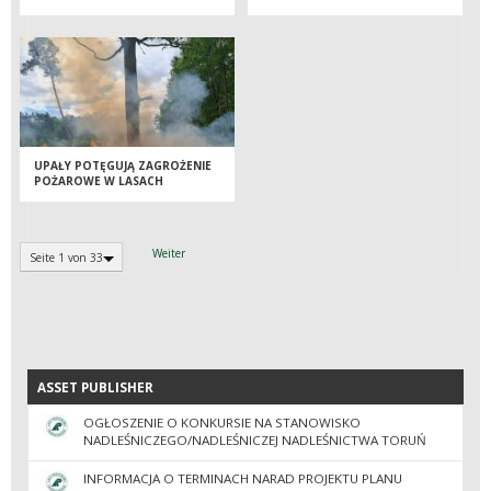
MISTRZOSTW POLSKI W
STRZELANIACH MYŚLIWSKICH
UPAŁY POTĘGUJĄ ZAGROŻENIE
POŻAROWE W LASACH
Weiter
Seite 1 von 33
ASSET PUBLISHER
ASSET PUBLISHER
OGŁOSZENIE O KONKURSIE NA STANOWISKO
NADLEŚNICZEGO/NADLEŚNICZEJ NADLEŚNICTWA TORUŃ
INFORMACJA O TERMINACH NARAD PROJEKTU PLANU