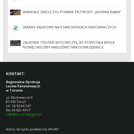
WANDALE ZNISZCZYLI POMNIK PRZYRODY „JASKINIA BAJKA”
ZMIANY KADROWE NA STANOWISKACH KIEROWNICZYCH
ZALEDWIE TYDZIEŃ WYSTARCZYŁ, BY POWSTAŁA BRYŁA
NOWEJ SIEDZIBY NADLEŚNICTWA DOBRZEJEWICE
KONTAKT:
Regionalna Dyrekcja
Lasów Państwowych
w Toruniu
ul. Mickiewicza 9
87-100 Toruń
tel. 56 65 84 347
fax 56 622 44 07
rdlp@torun.lasy.gov.pl
Adres skrzynki podawczej ePUAP: