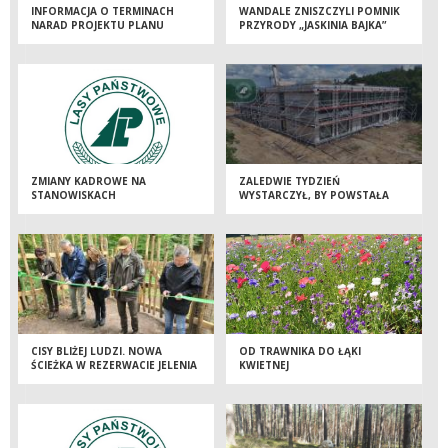
INFORMACJA O TERMINACH
WANDALE ZNISZCZYLI POMNIK
NARAD PROJEKTU PLANU
PRZYRODY „JASKINIA BAJKA”
ZMIANY KADROWE NA
ZALEDWIE TYDZIEŃ
STANOWISKACH
WYSTARCZYŁ, BY POWSTAŁA
KIEROWNICZYCH
BRYŁA NOWEJ SIEDZIBY
NADLEŚNICTWA DOBRZEJEWICE
CISY BLIŻEJ LUDZI. NOWA
OD TRAWNIKA DO ŁĄKI
ŚCIEŻKA W REZERWACIE JELENIA
KWIETNEJ
GÓRA