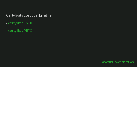
Certyfikaty gospodarki leśnej:
-
certyfikat FSC®
-
certyfikat PEFC
accesibility-declaration