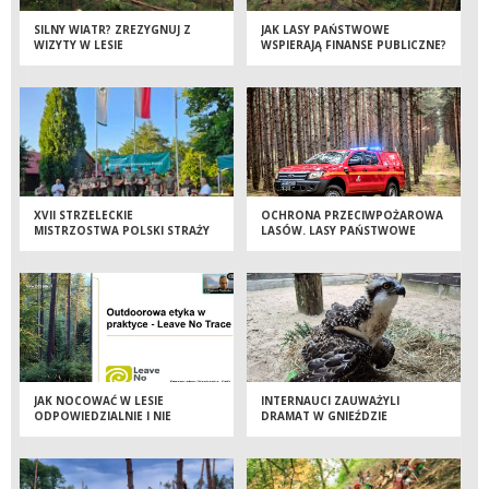
SILNY WIATR? ZREZYGNUJ Z
JAK LASY PAŃSTWOWE
WIZYTY W LESIE
WSPIERAJĄ FINANSE PUBLICZNE?
XVII STRZELECKIE
OCHRONA PRZECIWPOŻAROWA
MISTRZOSTWA POLSKI STRAŻY
LASÓW. LASY PAŃSTWOWE
LEŚNEJ – TRZY DNI WIEDZY,
INWESTUJĄ W NOWOCZESNE
DOŚWIADCZEŃ I SPORTOWEJ
SAMOCHODY PATROLOWO-
RYWALIZACJI
GAŚNICZE
JAK NOCOWAĆ W LESIE
INTERNAUCI ZAUWAŻYLI
ODPOWIEDZIALNIE I NIE
DRAMAT W GNIEŹDZIE
ZOSTAWIAĆ PO SOBIE ŚLADU?
RYBOŁOWÓW. BŁYSKAWICZNA
OBEJRZYJ WEBINAR
REAKCJA LEŚNIKÓW
URATOWAŁA MŁODEGO PTAKA