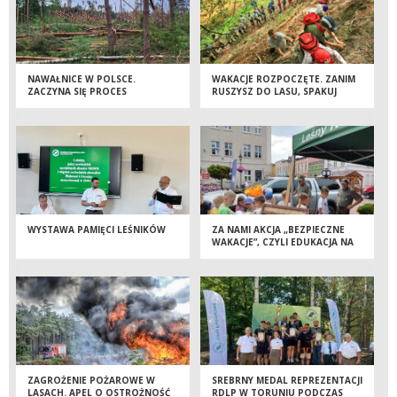
NAWAŁNICE W POLSCE.
WAKACJE ROZPOCZĘTE. ZANIM
ZACZYNA SIĘ PROCES
RUSZYSZ DO LASU, SPAKUJ
USUWANIA SZKÓD
TAKŻE ZDROWY ROZSĄDEK
WYSTAWA PAMIĘCI LEŚNIKÓW
ZA NAMI AKCJA „BEZPIECZNE
WAKACJE”, CZYLI EDUKACJA NA
TUCHOLSKIM RYNKU
ZAGROŻENIE POŻAROWE W
SREBRNY MEDAL REPREZENTACJI
LASACH. APEL O OSTROŻNOŚĆ
RDLP W TORUNIU PODCZAS