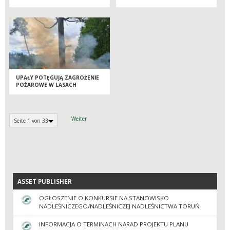
MISTRZOSTW POLSKI W
STRZELANIACH MYŚLIWSKICH
UPAŁY POTĘGUJĄ ZAGROŻENIE
POŻAROWE W LASACH
Weiter
Seite 1 von 33
ASSET PUBLISHER
ASSET PUBLISHER
OGŁOSZENIE O KONKURSIE NA STANOWISKO
NADLEŚNICZEGO/NADLEŚNICZEJ NADLEŚNICTWA TORUŃ
INFORMACJA O TERMINACH NARAD PROJEKTU PLANU