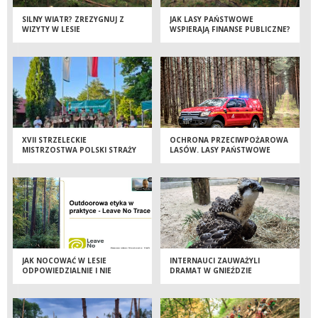
SILNY WIATR? ZREZYGNUJ Z
JAK LASY PAŃSTWOWE
WIZYTY W LESIE
WSPIERAJĄ FINANSE PUBLICZNE?
XVII STRZELECKIE
OCHRONA PRZECIWPOŻAROWA
MISTRZOSTWA POLSKI STRAŻY
LASÓW. LASY PAŃSTWOWE
LEŚNEJ – TRZY DNI WIEDZY,
INWESTUJĄ W NOWOCZESNE
DOŚWIADCZEŃ I SPORTOWEJ
SAMOCHODY PATROLOWO-
RYWALIZACJI
GAŚNICZE
JAK NOCOWAĆ W LESIE
INTERNAUCI ZAUWAŻYLI
ODPOWIEDZIALNIE I NIE
DRAMAT W GNIEŹDZIE
ZOSTAWIAĆ PO SOBIE ŚLADU?
RYBOŁOWÓW. BŁYSKAWICZNA
OBEJRZYJ WEBINAR
REAKCJA LEŚNIKÓW
URATOWAŁA MŁODEGO PTAKA