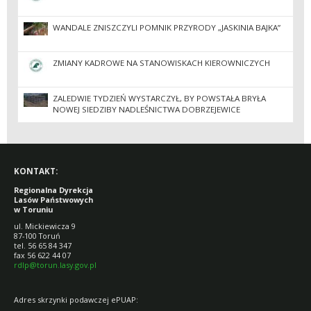
WANDALE ZNISZCZYLI POMNIK PRZYRODY „JASKINIA BAJKA”
ZMIANY KADROWE NA STANOWISKACH KIEROWNICZYCH
ZALEDWIE TYDZIEŃ WYSTARCZYŁ, BY POWSTAŁA BRYŁA
NOWEJ SIEDZIBY NADLEŚNICTWA DOBRZEJEWICE
KONTAKT:
Regionalna Dyrekcja
Lasów Państwowych
w Toruniu
ul. Mickiewicza 9
87-100 Toruń
tel. 56 65 84 347
fax 56 622 44 07
rdlp@torun.lasy.gov.pl
Adres skrzynki podawczej ePUAP: