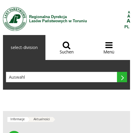
Zum Inhalt wechseln
A
A
Regionalna Dyrekcja
A
Lasów Państwowych w Toruniu
PL


select-division
Suchen
Menü

Informacje
Aktualności