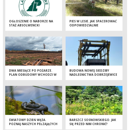
OGŁOSZENIE O NABORZE NA
PIES W LESIE. JAK SPACEROWAĆ
STAŻ ABSOLWENCKI
ODPOWIEDZIALNIE
DWA MIESIĄCE PO POŻARZE.
BUDOWA NOWEJ SIEDZIBY
PLAN ODBUDOWY WCHODZI W
NADLEŚNICTWA DOBRZEJEWICE
KOLEJNY ETAP
WKRACZA W KOLEJNY ETAP!
ŚWIATOWY DZIEŃ WĘŻA.
BARSZCZ SOSNOWSKIEGO. JAK
POZNAJ NASZYCH PEŁZAJĄCYCH
SIĘ PRZED NIM CHRONIĆ?
SĄSIADÓW