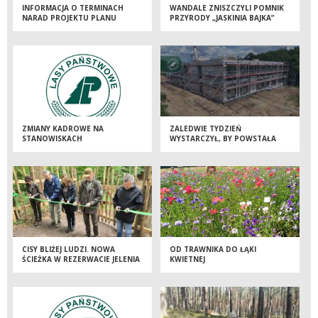
INFORMACJA O TERMINACH
WANDALE ZNISZCZYLI POMNIK
NARAD PROJEKTU PLANU
PRZYRODY „JASKINIA BAJKA”
ZMIANY KADROWE NA
ZALEDWIE TYDZIEŃ
STANOWISKACH
WYSTARCZYŁ, BY POWSTAŁA
KIEROWNICZYCH
BRYŁA NOWEJ SIEDZIBY
NADLEŚNICTWA DOBRZEJEWICE
CISY BLIŻEJ LUDZI. NOWA
OD TRAWNIKA DO ŁĄKI
ŚCIEŻKA W REZERWACIE JELENIA
KWIETNEJ
GÓRA