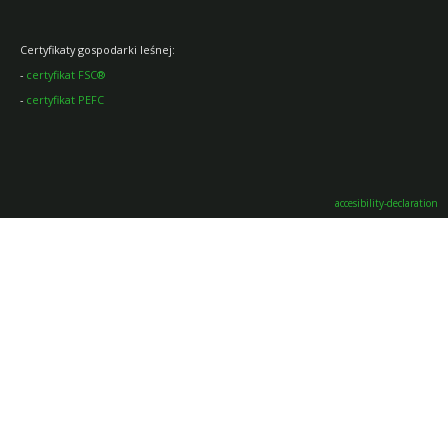
Certyfikaty gospodarki leśnej:
-
certyfikat FSC®
-
certyfikat PEFC
accesibility-declaration