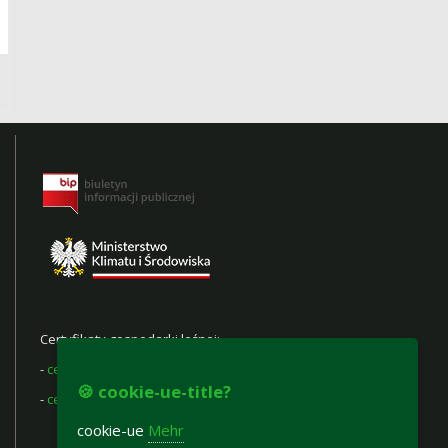
Certyfikaty gospodarki leśnej:
-
certyfikat FSC®
🍪 cookie-ue-title?
-
certyfikat PEFC
cookie-ue
Mehr