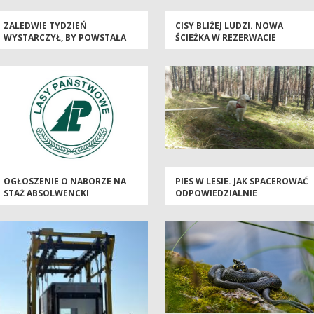
ZALEDWIE TYDZIEŃ
CISY BLIŻEJ LUDZI. NOWA
WYSTARCZYŁ, BY POWSTAŁA
ŚCIEŻKA W REZERWACIE
BRYŁA NOWEJ SIEDZIBY
JELENIA GÓRA
NADLEŚNICTWA
DOBRZEJEWICE
OGŁOSZENIE O NABORZE NA
PIES W LESIE. JAK SPACEROWAĆ
STAŻ ABSOLWENCKI
ODPOWIEDZIALNIE