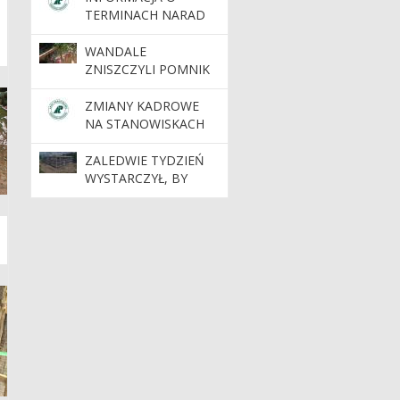
NADLEŚNICTWA
TERMINACH NARAD
TORUŃ
PROJEKTU PLANU
WANDALE
ZNISZCZYLI POMNIK
PRZYRODY „JASKINIA
BAJKA”
ZMIANY KADROWE
NA STANOWISKACH
KIEROWNICZYCH
ZALEDWIE TYDZIEŃ
WYSTARCZYŁ, BY
POWSTAŁA BRYŁA
NOWEJ SIEDZIBY
NADLEŚNICTWA
DOBRZEJEWICE