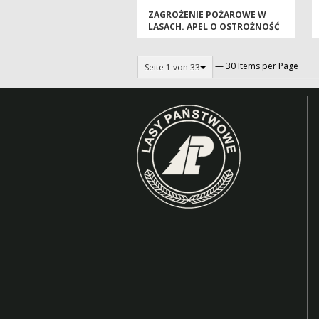
ZAGROŻENIE POŻAROWE W
LASACH. APEL O OSTROŻNOŚĆ
— 30 Items per Page
Seite 1 von 33