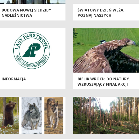
BUDOWA NOWEJ SIEDZIBY
ŚWIATOWY DZIEŃ WĘŻA.
NADLEŚNICTWA
POZNAJ NASZYCH
DOBRZEJEWICE WKRACZA W
PEŁZAJĄCYCH SĄSIADÓW
KOLEJNY ETAP!
INFORMACJA
BIELIK WRÓCIŁ DO NATURY.
WZRUSZAJĄCY FINAŁ AKCJI
RATUNKOWEJ LEŚNIKÓW