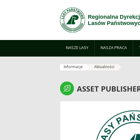
Zum Inhalt wechseln
Regionalna Dyrekc
Lasów Państwowyc
NASZE LASY
NASZA PRACA
Informacje
Aktualności
ASSET PUBLISHE
ASSET PUBLISHE