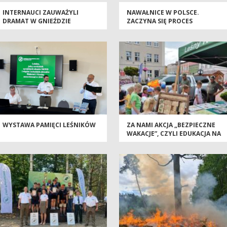
INTERNAUCI ZAUWAŻYLI
NAWAŁNICE W POLSCE.
DRAMAT W GNIEŹDZIE
ZACZYNA SIĘ PROCES
RYBOŁOWÓW. BŁYSKAWICZNA
USUWANIA SZKÓD
REAKCJA LEŚNIKÓW
URATOWAŁA MŁODEGO PTAKA
WYSTAWA PAMIĘCI LEŚNIKÓW
ZA NAMI AKCJA „BEZPIECZNE
WAKACJE”, CZYLI EDUKACJA NA
TUCHOLSKIM RYNKU