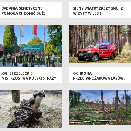
BADANIA GENETYCZNE
SILNY WIATR? ZREZYGNUJ Z
POMOGĄ CHRONIĆ DUŻE
WIZYTY W LESIE
DRAPIEŻNIKI
XVII STRZELECKIE
OCHRONA
MISTRZOSTWA POLSKI STRAŻY
PRZECIWPOŻAROWA LASÓW.
LEŚNEJ – TRZY DNI WIEDZY,
LASY PAŃSTWOWE INWESTUJĄ
DOŚWIADCZEŃ I SPORTOWEJ
W NOWOCZESNE SAMOCHODY
RYWALIZACJI
PATROLOWO-GAŚNICZE