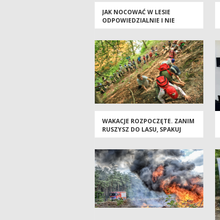
JAK NOCOWAĆ W LESIE
ODPOWIEDZIALNIE I NIE
ZOSTAWIAĆ PO SOBIE ŚLADU?
OBEJRZYJ WEBINAR
WAKACJE ROZPOCZĘTE. ZANIM
RUSZYSZ DO LASU, SPAKUJ
TAKŻE ZDROWY ROZSĄDEK