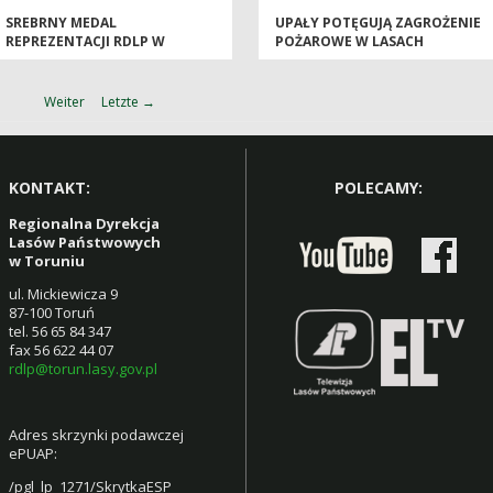
SREBRNY MEDAL
UPAŁY POTĘGUJĄ ZAGROŻENIE
REPREZENTACJI RDLP W
POŻAROWE W LASACH
TORUNIU PODCZAS
MISTRZOSTW POLSKI W
STRZELANIACH MYŚLIWSKICH
Weiter
Letzte →
KONTAKT:
POLECAMY:
Regionalna Dyrekcja
Lasów Państwowych
w Toruniu
ul. Mickiewicza 9
87-100 Toruń
tel. 56 65 84 347
fax 56 622 44 07
rdlp@torun.lasy.gov.pl
Adres skrzynki podawczej
ePUAP:
/pgl_lp_1271/SkrytkaESP