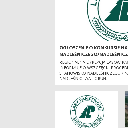
OGŁOSZENIE O KONKURSIE N
NADLEŚNICZEGO/NADLEŚNICZ
TORUŃ
REGIONALNA DYREKCJA LASÓW P
INFORMUJE O WSZCZĘCIU PROCE
STANOWISKO NADLEŚNICZEGO / N
NADLEŚNICTWA TORUŃ.