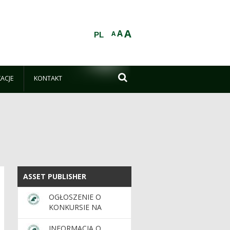
A
A
A
PL

KACJE
KONTAKT
ASSET PUBLISHER
ASSET PUBLISHER
OGŁOSZENIE O
KONKURSIE NA
STANOWISKO
NADLEŚNICZEGO/NADLEŚNICZEJ
INFORMACJA O