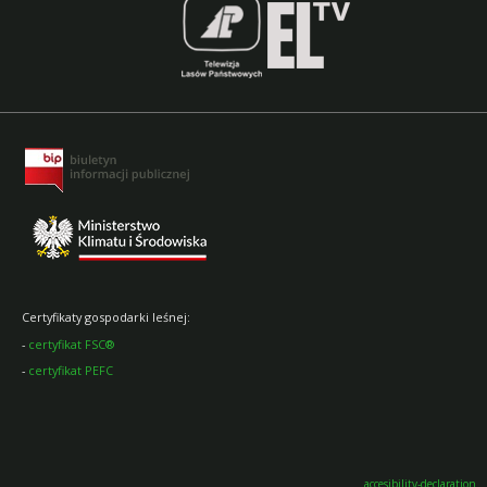
Certyfikaty gospodarki leśnej:
-
certyfikat FSC®
-
certyfikat PEFC
accesibility-declaration