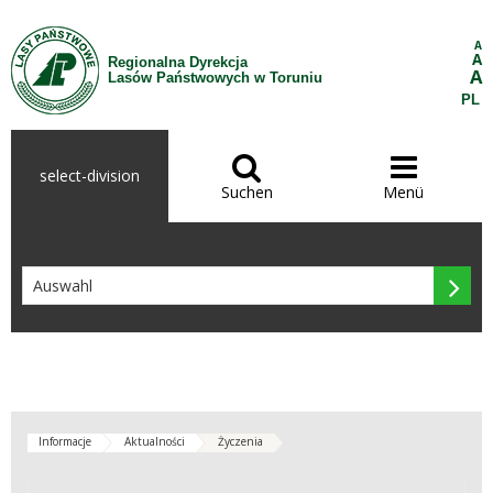
Zum Inhalt wechseln
A
A
Regionalna Dyrekcja
A
Lasów Państwowych w Toruniu
PL


select-division
Suchen
Menü

Informacje
Aktualności
Życzenia