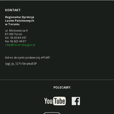
KONTAKT:
Regionalna Dyrekcja
Lasów Państwowych
w Toruniu
ul. Mickiewicza 9
87-100 Toruń
tel. 56 65 84 347
fax 56 622 44 07
rdlp@torun.lasy.gov.pl
Adres skrzynki podawczej ePUAP:
/pgl_lp_1271/SkrytkaESP
POLECAMY: