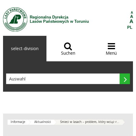
Zum Inhalt wechseln
A
A
Regionalna Dyrekcja
A
Lasów Państwowych w Toruniu
PL


select-division
Suchen
Menü

Informacje
Aktualności
Śmieci w lasach – problem, który wciąż r...