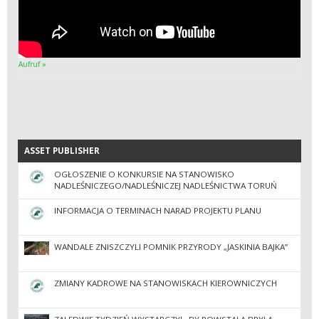
Aufruf »
ASSET PUBLISHER
ASSET PUBLISHER
OGŁOSZENIE O KONKURSIE NA STANOWISKO
NADLEŚNICZEGO/NADLEŚNICZEJ NADLEŚNICTWA TORUŃ
INFORMACJA O TERMINACH NARAD PROJEKTU PLANU
WANDALE ZNISZCZYLI POMNIK PRZYRODY „JASKINIA BAJKA”
ZMIANY KADROWE NA STANOWISKACH KIEROWNICZYCH