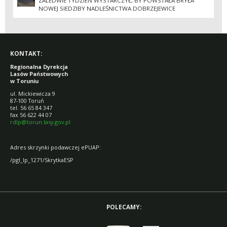
ZALEDWIE TYDZIEŃ WYSTARCZYŁ, BY POWSTAŁA BRYŁA
NOWEJ SIEDZIBY NADLEŚNICTWA DOBRZEJEWICE
KONTAKT:
Regionalna Dyrekcja
Lasów Państwowych
w Toruniu
ul. Mickiewicza 9
87-100 Toruń
tel. 56 65 84 347
fax 56 622 44 07
rdlp@torun.lasy.gov.pl
Adres skrzynki podawczej ePUAP:
/pgl_lp_1271/SkrytkaESP
POLECAMY: