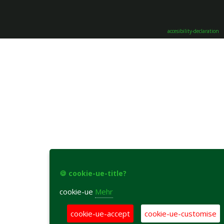
accesibility-declaration
🍪 cookie-ue-title?
cookie-ue
Mehr
cookie-ue-accept
cookie-ue-customise