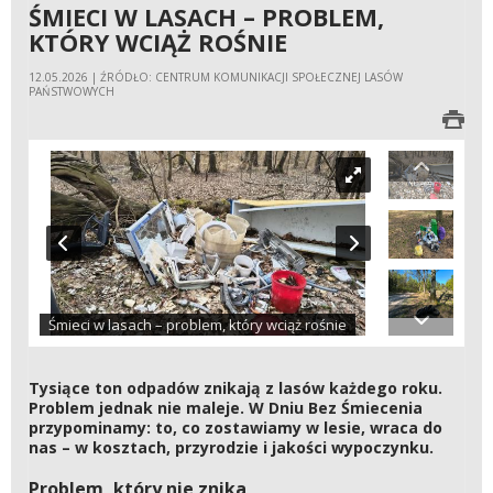
ŚMIECI W LASACH – PROBLEM,
KTÓRY WCIĄŻ ROŚNIE
12.05.2026 | ŹRÓDŁO: CENTRUM KOMUNIKACJI SPOŁECZNEJ LASÓW
PAŃSTWOWYCH
Śmieci w lasach – problem, który wciąż rośnie
Tysiące ton odpadów znikają z lasów każdego roku.
Problem jednak nie maleje. W Dniu Bez Śmiecenia
przypominamy: to, co zostawiamy w lesie, wraca do
nas – w kosztach, przyrodzie i jakości wypoczynku.
Problem, który nie znika