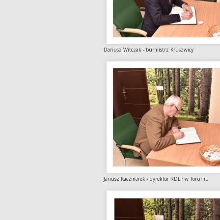
Dariusz Witczak - burmistrz Krus
Janusz Kaczmarek - dyrektor RDLP w