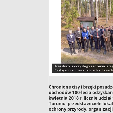
Uczestnicy uroczystego sadzenia jarzęb
Polskę zorganizowanego w Nadleśnictwi
Chronione cisy i brzęki posa
obchodów 100-lecia odzyskania
kwietnia 2018 r. licznie udzia
Toruniu, przedstawiciele lok
ochrony przyrody, organizacj