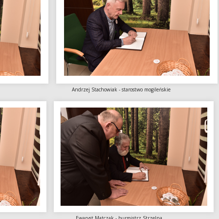
 mogileński Andrzej Stachowiak - starostwo mogileńskie
ogilna Ewaryst Matczak - burmistrz Strzelna