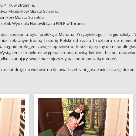
u PTTK w Strzelnie,
twa Miłośników Miasta Strzelna,
ośników Miasta Strzelna,
elnik Wydziału Hodowli Lasu RDLP w Toruniu.
ści spotkania była prelekcja Mariana Przybylskiego – regionalisty. 
niał zebranym trudną historię Polski od czasu I rozbioru do momen
Następnie prelegent zawęził opowieść o drodze ojczyzny do niepodległoś
Wystąpienie to było niewątpliwie cenną dawką lokalnej historii ubarwio
 tylko szanujący swoje małe ojczyzny pasjonaci potrafią dotrzeć.
a temat drogi do wolność na Kujawach zebrani goście mieli okazję dokon
.