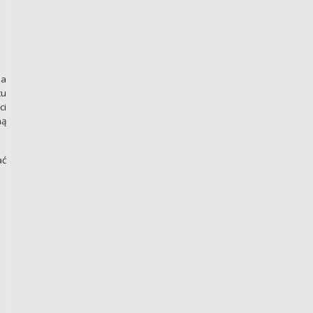
Na
tu
ci
ną
ać