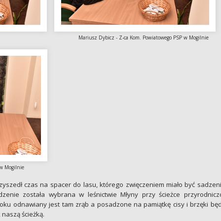
w Kruszwicy Mariusz Dybicz - Z-ca Kom. Powiatowego PSP w Mogilnie
 w Mogilnie
zyszedł czas na spacer do lasu, którego zwięczeniem miało być sadzen
zenie została wybrana w leśnictwie Młyny przy ścieżce przyrodnicz
oku odnawiany jest tam zrąb a posadzone na pamiątkę cisy i brzęki bę
naszą ścieżką.