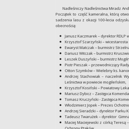
Nadleśniczy Nadleśnictwa Miradz And
Początek to część kameralna, którą otwo
sadzenia lasu z okazji 100-lecia odzysk
obecnością:
Janusz Kaczmarek – dyrektor RDLP w
Krzysztof Szarzyński – wicestarosta 
Ewaryst Matczak – burmistrz Strzeln
Dariusz Witczak – burmistrz Kruszwic
Leszek Duszyński – burmistrz Mogil
Piotr Pieszak – przewodniczący Rady 
Otton Szymków – Wielebny ks. kanonik
Andrzej Stachowiak – naczelnik Wy
Leśnictwa w powiecie mogileńskim,
Krzysztof Kosiński – Powiatowy Leka
Mariusz Dybicz – Zastępca Komenda
Tomasz Kruczyński - Zastępca Kome
Włodzimierz Jopek – Prezes Ochotnicz
Andrzej Sieradzki – dyrektor Parku 
Tadeusz Twarużek – dyrektor Gimnaz
Maciej Maciejewski z córką Teresą
Ochrony Ptaków,