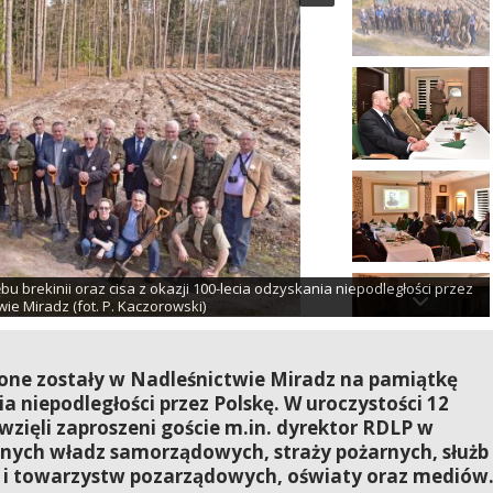
u brekinii oraz cisa z okazji 100-lecia odzyskania niepodległości przez
e Miradz (fot. P. Kaczorowski)
dzone zostały w Nadleśnictwie Miradz na pamiątkę
 niepodległości przez Polskę. W uroczystości 12
ł wzięli zaproszeni goście m.in. dyrektor RDLP w
alnych władz samorządowych, straży pożarnych, służb
i i towarzystw pozarządowych, oświaty oraz mediów