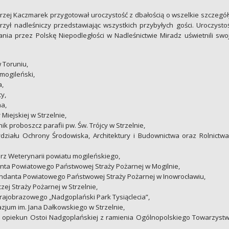
rzej Kaczmarek przygotował uroczystość z dbałością o wszelkie szczegół
rzył nadleśniczy przedstawiając wszystkich przybyłych gości. Uroczysto
ania przez Polskę Niepodległości w Nadleśnictwie Miradz uświetnili swo
 Toruniu,
mogileński,
a,
y,
na,
Miejskiej w Strzelnie,
 proboszcz parafii pw. Św. Trójcy w Strzelnie,
działu Ochrony Środowiska, Architektury i Budownictwa oraz Rolnictwa
rz Weterynarii powiatu mogileńskiego,
nta Powiatowego Państwowej Straży Pożarnej w Mogilnie,
ndanta Powiatowego Państwowej Straży Pożarnej w Inowrocławiu,
ej Straży Pożarnej w Strzelnie,
Krajobrazowego „Nadgoplański Park Tysiąclecia”,
jum im. Jana Dałkowskiego w Strzelnie,
 – opiekun Ostoi Nadgoplańskiej z ramienia Ogólnopolskiego Towarzyst