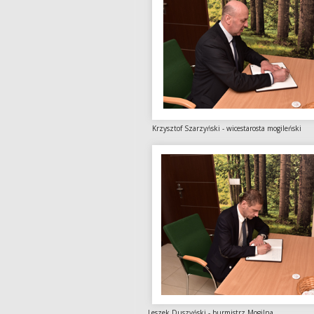
Krzysztof Szarzyński - wicestarosta
Leszek Duszyński - burmistrz M