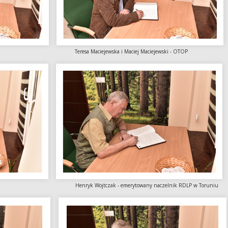
zwicy Teresa Maciejewska i Maciej Maciejewski - OTOP
 Toruniu Henryk Wojtczak - emerytowany naczelnik RDLP w Toruniu