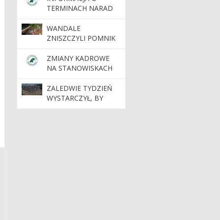
NADLEŚNICTWA
TERMINACH NARAD
TORUŃ
PROJEKTU PLANU
WANDALE
ZNISZCZYLI POMNIK
PRZYRODY „JASKINIA
BAJKA”
ZMIANY KADROWE
NA STANOWISKACH
KIEROWNICZYCH
ZALEDWIE TYDZIEŃ
WYSTARCZYŁ, BY
POWSTAŁA BRYŁA
NOWEJ SIEDZIBY
NADLEŚNICTWA
DOBRZEJEWICE
.