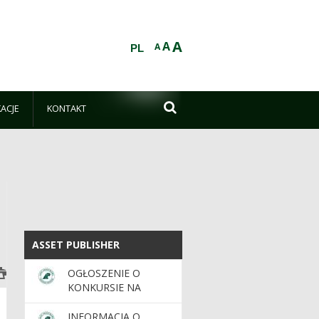
A
A
A
PL

KACJE
KONTAKT
ASSET PUBLISHER
ASSET PUBLISHER
OGŁOSZENIE O
KONKURSIE NA
STANOWISKO
NADLEŚNICZEGO/NADLEŚNICZEJ
INFORMACJA O