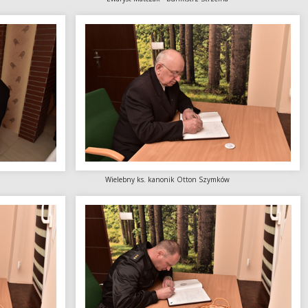
iej w Strzelnie Wielebny ks. kanonik Otton Szymków