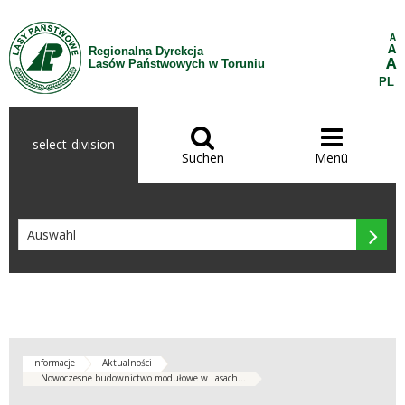
Zum Inhalt wechseln
A
A
Regionalna Dyrekcja
A
Lasów Państwowych w Toruniu
PL


select-division
Suchen
Menü

Informacje
Aktualności
Nowoczesne budownictwo modułowe w Lasach...