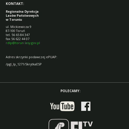
KONTAKT:
Regionalna Dyrekcja
Lasów Państwowych
w Toruniu
ul. Mickiewicza 9
87-100 Toruń
tel. 56 65 84 347
fax 56 622 44 07
rdlp@torun.lasy.gov.pl
Adres skrzynki podawczej ePUAP:
/pgl_lp_1271/SkrytkaESP
POLECAMY: