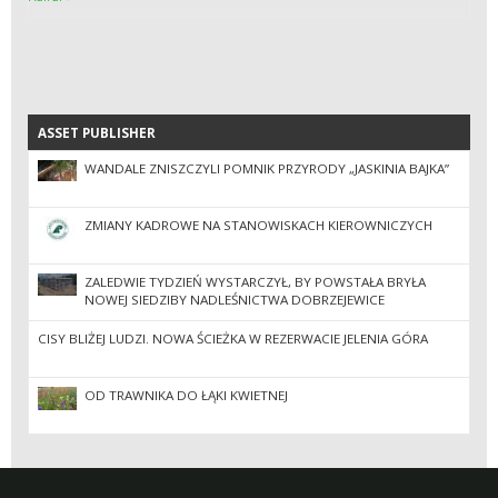
ASSET PUBLISHER
ASSET PUBLISHER
WANDALE ZNISZCZYLI POMNIK PRZYRODY „JASKINIA BAJKA”
ZMIANY KADROWE NA STANOWISKACH KIEROWNICZYCH
ZALEDWIE TYDZIEŃ WYSTARCZYŁ, BY POWSTAŁA BRYŁA
NOWEJ SIEDZIBY NADLEŚNICTWA DOBRZEJEWICE
CISY BLIŻEJ LUDZI. NOWA ŚCIEŻKA W REZERWACIE JELENIA GÓRA
OD TRAWNIKA DO ŁĄKI KWIETNEJ