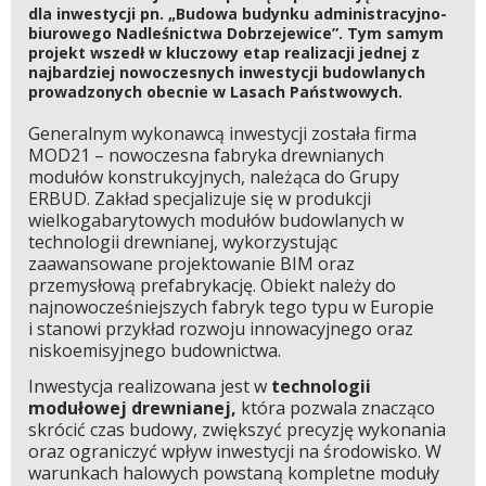
dla inwestycji pn. „Budowa budynku administracyjno-
biurowego Nadleśnictwa Dobrzejewice”. Tym samym
projekt wszedł w kluczowy etap realizacji jednej z
najbardziej nowoczesnych inwestycji budowlanych
prowadzonych obecnie w Lasach Państwowych.
Generalnym wykonawcą inwestycji została firma
MOD21 – nowoczesna fabryka drewnianych
modułów konstrukcyjnych, należąca do Grupy
ERBUD. Zakład specjalizuje się w produkcji
wielkogabarytowych modułów budowlanych w
technologii drewnianej, wykorzystując
zaawansowane projektowanie BIM oraz
przemysłową prefabrykację. Obiekt należy do
najnowocześniejszych fabryk tego typu w Europie
i stanowi przykład rozwoju innowacyjnego oraz
niskoemisyjnego budownictwa.
Inwestycja realizowana jest w
technologii
modułowej drewnianej,
która pozwala znacząco
skrócić czas budowy, zwiększyć precyzję wykonania
oraz ograniczyć wpływ inwestycji na środowisko. W
warunkach halowych powstaną kompletne moduły