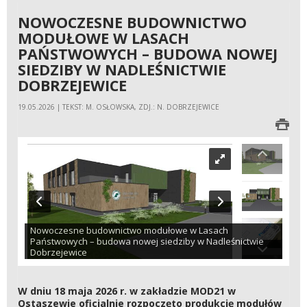
NOWOCZESNE BUDOWNICTWO
MODUŁOWE W LASACH
PAŃSTWOWYCH – BUDOWA NOWEJ
SIEDZIBY W NADLEŚNICTWIE
DOBRZEJEWICE
19.05.2026 | TEKST: M. OSŁOWSKA, ZDJ.: N. DOBRZEJEWICE
Nowoczesne budownictwo modułowe w Lasach
Państwowych – budowa nowej siedziby w Nadleśnictwie
Dobrzejewice
W dniu 18 maja 2026 r. w zakładzie MOD21 w
Ostaszewie oficjalnie rozpoczęto produkcję modułów