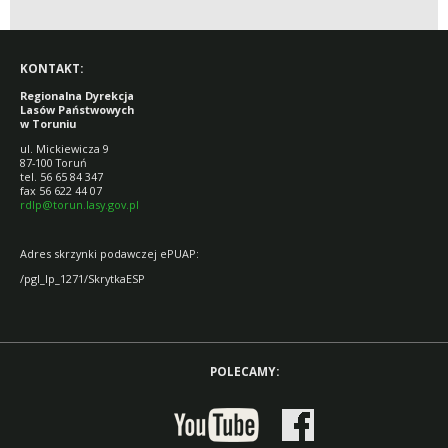
KONTAKT:
Regionalna Dyrekcja
Lasów Państwowych
w Toruniu
ul. Mickiewicza 9
87-100 Toruń
tel. 56 65 84 347
fax 56 622 44 07
rdlp@torun.lasy.gov.pl
Adres skrzynki podawczej ePUAP:
/pgl_lp_1271/SkrytkaESP
POLECAMY: