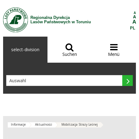
Zum Inhalt wechseln
A
A
Regionalna Dyrekcja
A
Lasów Państwowych w Toruniu
PL


select-division
Suchen
Menü

Informacje
Aktualności
Mobilizacja Straży Leśnej