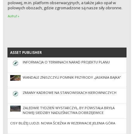
polowej, m.in. platform obserwacyjnych, a także jako opał w
polowych obozach, gdzie zgromadzone są nasze siły obronne.
Aufruf »
ASSET PUBLISHER
ASSET PUBLISHER
INFORMACJA O TERMINACH NARAD PROJEKTU PLANU
WANDALE ZNISZCZYLI POMNIK PRZYRODY „JASKINIA BAJKA”
ZMIANY KADROWE NA STANOWISKACH KIEROWNICZYCH
ZALEDWIE TYDZIEŃ WYSTARCZYŁ, BY POWSTAŁA BRYŁA
NOWEJ SIEDZIBY NADLEŚNICTWA DOBRZEJEWICE
CISY BLIŻEJ LUDZI. NOWA ŚCIEŻKA W REZERWACIE JELENIA GÓRA