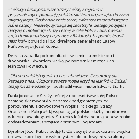
- Leśnicy i funkcjonariusze Straży Leśnej z regionów
przygranicznych pomagają polskim służbom od początku kryzysu
migracyjnego. Doskonale znają teren, zwłaszcza trudnodostępne
leśne ostępy. Niestety, sytuacja się zaostrzyła, dlatego podjąłem
decyzję o mobilizacji Straży Leśnej w całej Polsce i skierowaniu
części funkcjonariuszy na granicę z Białorusią, by pomóc bronić
nasz kraj
– powiedział p.o. dyrektora generalnego Lasów
Państwowych Józef Kubica.
Decyzja zapadła po konsultacji z wiceministrem klimatu i
środowiska Edwardem Siarką, pełnomocnikiem rządu ds.
leśnictwa i łowiectwa.
- Obrona polskich granic to nasz obowiązek. Czas próby dla
każdego z nas. Ojczyzna zawsze mogła liczyć na leśników. Dzisiaj
też jej nie zawiedziemy
– podkreślił wiceminister Edward Siarka.
Funkcjonariusze Straży Leśnej z nadleśnictw w całej Polsce
zostaną skierowani do jednostek nadgranicznych. W
porozumieniu z dowództwem Wojska Polskiego, Straży
Granicznej i Policji będą wspomagać polskie służby mundurowe
w kontrolowaniu granicy. Strażnicy leśni dysponują odpowiednim
doświadczeniem, sprzętem obronnym i pojazdami.
Dyrektor Józef Kubica podjął także decyzję o przekazaniu wojsku
drewna, które będzie wykorzystane do budowy infrastruktury