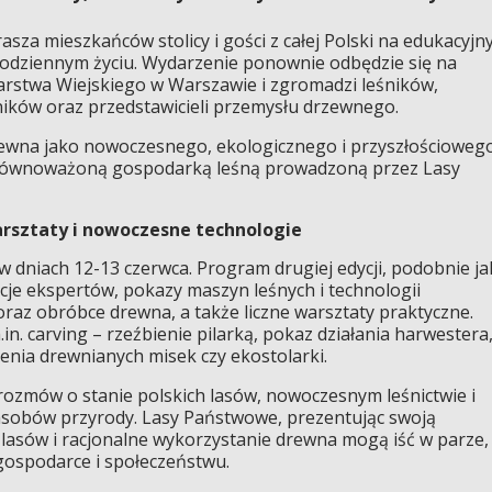
sza mieszkańców stolicy i gości z całej Polski na edukacyjn
codziennym życiu. Wydarzenie ponownie odbędzie się na
rstwa Wiejskiego w Warszawie i zgromadzi leśników,
ików oraz przedstawicieli przemysłu drzewnego.
rewna jako nowoczesnego, ekologicznego i przyszłościoweg
 zrównoważoną gospodarką leśną prowadzoną przez Lasy
arsztaty i nowoczesne technologie
w dniach 12-13 czerwca. Program drugiej edycji, podobnie ja
cje ekspertów, pokazy maszyn leśnych i technologii
az obróbce drewna, a także liczne warsztaty praktyczne.
n. carving – rzeźbienie pilarką, pokaz działania harwestera
zenia drewnianych misek czy ekostolarki.
 rozmów o stanie polskich lasów, nowoczesnym leśnictwie i
asobów przyrody. Lasy Państwowe, prezentując swoją
 lasów i racjonalne wykorzystanie drewna mogą iść w parze,
gospodarce i społeczeństwu.