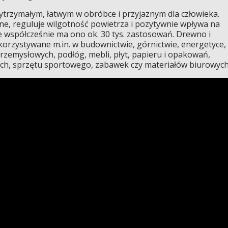
ytrzymałym, łatwym w obróbce i przyjaznym dla człowieka.
ne, reguluje wilgotność powietrza i pozytywnie wpływa na
że współcześnie ma ono ok. 30 tys. zastosowań. Drewno i
rzystywane m.in. w budownictwie, górnictwie, energetyce,
przemysłowych, podłóg, mebli, płyt, papieru i opakowań,
ch, sprzętu sportowego, zabawek czy materiałów biurowych