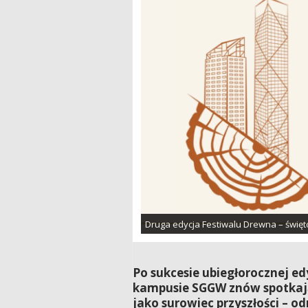
Druga edycja Festiwalu Drewna – święto
Po sukcesie ubiegłorocznej e
kampusie SGGW znów spotkają 
jako surowiec przyszłości – o