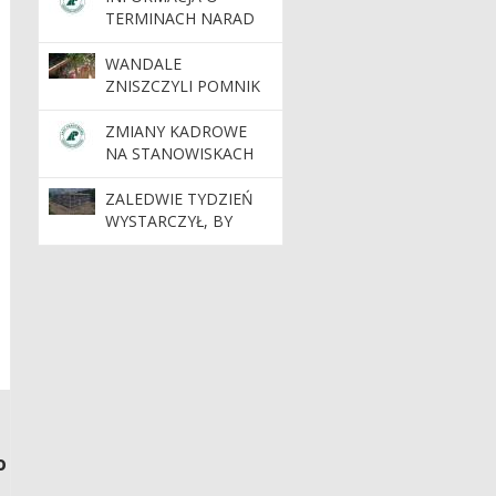
NADLEŚNICTWA
TERMINACH NARAD
TORUŃ
PROJEKTU PLANU
WANDALE
ZNISZCZYLI POMNIK
PRZYRODY „JASKINIA
BAJKA”
ZMIANY KADROWE
NA STANOWISKACH
KIEROWNICZYCH
ZALEDWIE TYDZIEŃ
WYSTARCZYŁ, BY
POWSTAŁA BRYŁA
NOWEJ SIEDZIBY
NADLEŚNICTWA
DOBRZEJEWICE
o