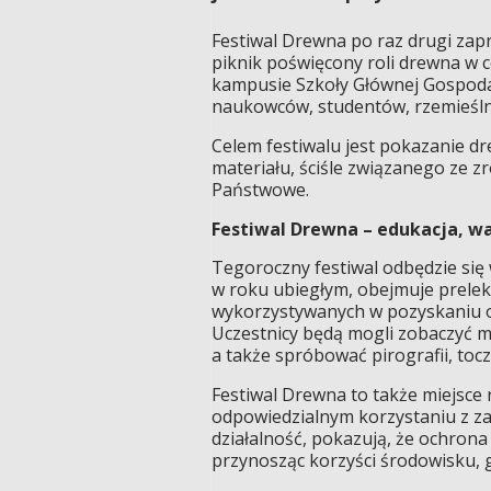
Festiwal Drewna po raz drugi zapra
piknik poświęcony roli drewna w 
kampusie Szkoły Głównej Gospoda
naukowców, studentów, rzemieśln
Celem festiwalu jest pokazanie d
materiału, ściśle związanego ze
Państwowe.
Festiwal Drewna – edukacja, w
Tegoroczny festiwal odbędzie się 
w roku ubiegłym, obejmuje prelek
wykorzystywanych w pozyskaniu or
Uczestnicy będą mogli zobaczyć m.i
a także spróbować pirografii, toc
Festiwal Drewna to także miejsce
odpowiedzialnym korzystaniu z z
działalność, pokazują, że ochrona
przynosząc korzyści środowisku, 