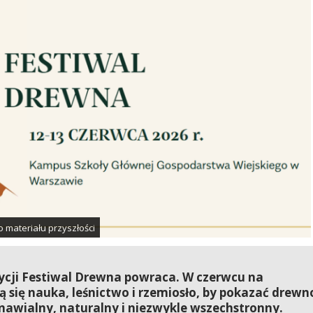
 materiału przyszłości
dycji Festiwal Drewna powraca. W czerwcu na
się nauka, leśnictwo i rzemiosło, by pokazać drewn
dnawialny, naturalny i niezwykle wszechstronny.