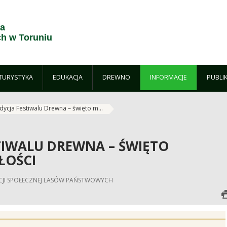
ja
h w Toruniu
TURYSTYKA
EDUKACJA
DREWNO
INFORMACJE
PUBLI
dycja Festiwalu Drewna – święto m...
TIWALU DREWNA – ŚWIĘTO
ŁOŚCI
ACJI SPOŁECZNEJ LASÓW PAŃSTWOWYCH