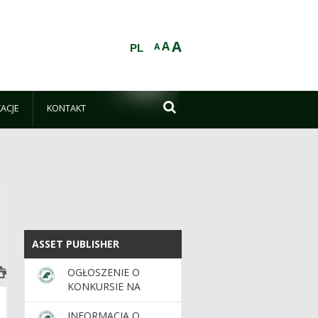
A
A
A
PL

KACJE
KONTAKT
ASSET PUBLISHER
ASSET PUBLISHER
OGŁOSZENIE O
KONKURSIE NA
STANOWISKO
NADLEŚNICZEGO/NADLEŚNICZEJ
INFORMACJA O