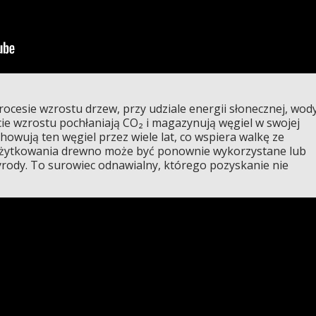
cesie wzrostu drzew, przy udziale energii słonecznej, wod
ie wzrostu pochłaniają CO₂ i magazynują węgiel w swojej
owują ten węgiel przez wiele lat, co wspiera walkę ze
użytkowania drewno może być ponownie wykorzystane lub
yrody. To surowiec odnawialny, którego pozyskanie nie