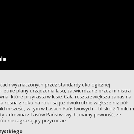
icach wyznaczonych przez standardy ekologicznej
letnie plany urządzenia lasu, zatwierdzane przez ministra
wna, które przyrasta w lesie. Cała reszta zwiększa zapas na
 rosną z roku na rok i są już dwukrotnie większe niż pół
d m sześc., w tym w Lasach Państwowych – blisko 2,1 mld m
kty z drewna z Lasów Państwowych, mamy pewność, że
ób niezagrażający przyrodzie.
zystkiego