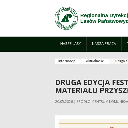
Zum Inhalt wechseln
Regionalna Dyrekc
Lasów Państwowyc
NASZE LASY
NASZA PRACA
Informacje
Aktualności
Druga e
DRUGA EDYCJA FES
MATERIAŁU PRZYSZ
20.05.2026 | ŹRÓDŁO: CENTRUM KOMUNIK