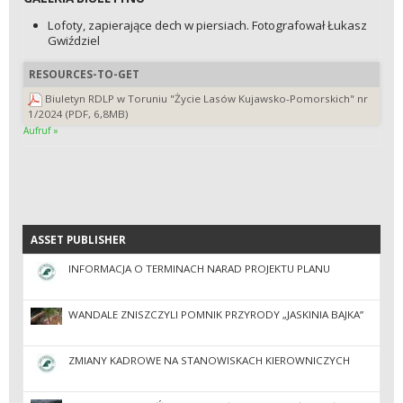
Lofoty, zapierające dech w piersiach. Fotografował Łukasz
Gwiździel
RESOURCES-TO-GET
Biuletyn RDLP w Toruniu "Życie Lasów Kujawsko-Pomorskich" nr
1/2024 (PDF, 6,8MB)
Aufruf »
ASSET PUBLISHER
ASSET PUBLISHER
INFORMACJA O TERMINACH NARAD PROJEKTU PLANU
WANDALE ZNISZCZYLI POMNIK PRZYRODY „JASKINIA BAJKA”
ZMIANY KADROWE NA STANOWISKACH KIEROWNICZYCH