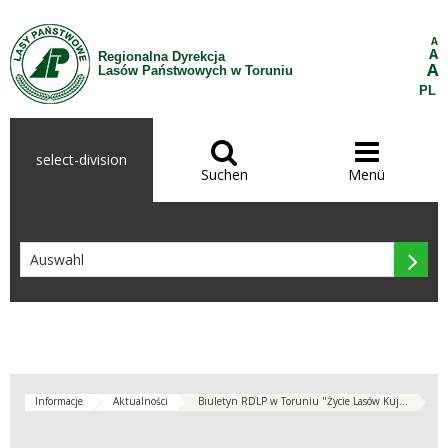
Zum Inhalt wechseln
A
A
Regionalna Dyrekcja
A
Lasów Państwowych w Toruniu
PL


select-division
Suchen
Menü

Informacje
Aktualności
Biuletyn RDLP w Toruniu "Życie Lasów Kuj...