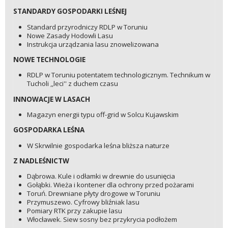
STANDARDY GOSPODARKI LEŚNEJ
Standard przyrodniczy RDLP w Toruniu
Nowe Zasady Hodowli Lasu
Instrukcja urządzania lasu znowelizowana
NOWE TECHNOLOGIE
RDLP w Toruniu potentatem technologicznym. Technikum w
Tucholi ,,leci'' z duchem czasu
INNOWACJE W LASACH
Magazyn energii typu off-grid w Solcu Kujawskim
GOSPODARKA LEŚNA
W Skrwilnie gospodarka leśna bliższa naturze
Z NADLEŚNICTW
Dąbrowa. Kule i odłamki w drewnie do usunięcia
Gołąbki. Wieża i kontener dla ochrony przed pożarami
Toruń. Drewniane płyty drogowe w Toruniu
Przymuszewo. Cyfrowy bliźniak lasu
Pomiary RTK przy zakupie lasu
Włocławek. Siew sosny bez przykrycia podłożem