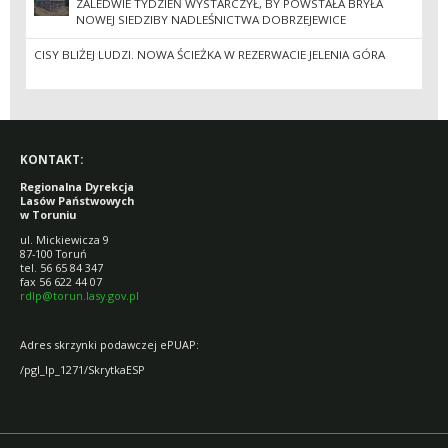
ZALEDWIE TYDZIEŃ WYSTARCZYŁ, BY POWSTAŁA BRYŁA
NOWEJ SIEDZIBY NADLEŚNICTWA DOBRZEJEWICE
CISY BLIŻEJ LUDZI. NOWA ŚCIEŻKA W REZERWACIE JELENIA GÓRA
KONTAKT:
Regionalna Dyrekcja
Lasów Państwowych
w Toruniu
ul. Mickiewicza 9
87-100 Toruń
tel. 56 65 84 347
fax 56 622 44 07
rdlp@torun.lasy.gov.pl
Adres skrzynki podawczej ePUAP:
/pgl_lp_1271/SkrytkaESP