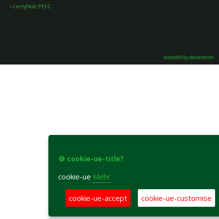
-
certyfikat PEFC
accesibility-declaration
🍪 cookie-ue-title?
cookie-ue
Mehr
cookie-ue-accept
cookie-ue-customise