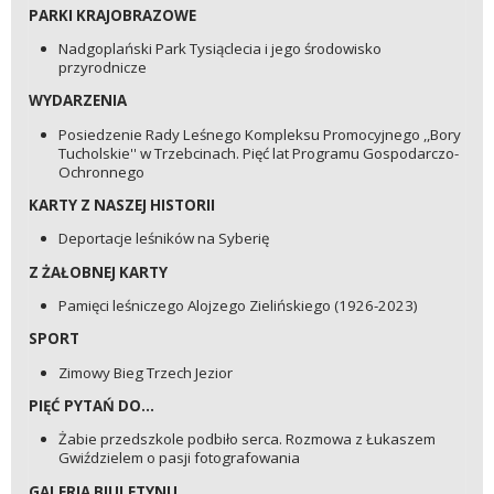
PARKI KRAJOBRAZOWE
Nadgoplański Park Tysiąclecia i jego środowisko
przyrodnicze
WYDARZENIA
Posiedzenie Rady Leśnego Kompleksu Promocyjnego ,,Bory
Tucholskie'' w Trzebcinach. Pięć lat Programu Gospodarczo-
Ochronnego
KARTY Z NASZEJ HISTORII
Deportacje leśników na Syberię
Z ŻAŁOBNEJ KARTY
Pamięci leśniczego Alojzego Zielińskiego (1926-2023)
SPORT
Zimowy Bieg Trzech Jezior
PIĘĆ PYTAŃ DO...
Żabie przedszkole podbiło serca. Rozmowa z Łukaszem
Gwiździelem o pasji fotografowania
GALERIA BIULETYNU