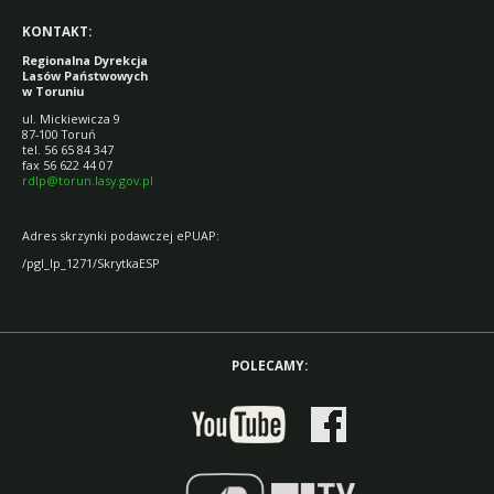
KONTAKT:
Regionalna Dyrekcja
Lasów Państwowych
w Toruniu
ul. Mickiewicza 9
87-100 Toruń
tel. 56 65 84 347
fax 56 622 44 07
rdlp@torun.lasy.gov.pl
Adres skrzynki podawczej ePUAP:
/pgl_lp_1271/SkrytkaESP
POLECAMY: