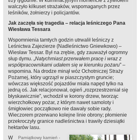
trzy tygodnie. W kulminacyjnym momencie z żywiołem
walczyło kilkuset strażaków, wspomaganych przez
leśników, żołnierzy i policjantów.
Jak zaczęła się tragedia – relacja leśniczego Pana
Wiesława Tessara
Wspomnienia tamtych godzin utrwalił leśniczy z
Leśnictwa Zajezierze (Nadleśnictwo Gniewkowo) –
Wiesław Tessar. Był na zrębie, gdy zauważył ogromny
słup dymu. „
Natychmiast przerwałem pracę i wraz z
współpracownikami udałem się w kierunku pożaru
” –
wspomina. Na drodze minął wóz Ochotniczej Straży
Pożarnej, który ugrzązł w piaszczystym gruncie;
wówczas większość pojazdów miała napęd tylko na
jedną oś. Jak relacjonował, ogień „rozprzestrzeniał się
błyskawicznie”, wchodził w korony drzew, tworząc
wierzchołkowy pożar, z którym nawet samoloty i
śmigłowiec początkowo nie dawały sobie rady.
Wieczorem przerwano kolejne linie obrony; płomienie
przekroczyły granice nadleśnictwa i trawiły dziesiątki
hektarów lasu.
W
Pamiątkowy kamień -