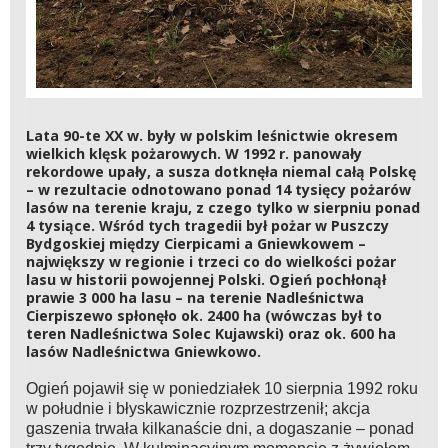
Lata 90-te XX w. były w polskim leśnictwie okresem
wielkich klęsk pożarowych. W 1992 r. panowały
rekordowe upały, a susza dotknęła niemal całą Polskę
– w rezultacie odnotowano ponad 14 tysięcy pożarów
lasów na terenie kraju, z czego tylko w sierpniu ponad
4 tysiące. Wśród tych tragedii był pożar w Puszczy
Bydgoskiej między Cierpicami a Gniewkowem –
największy w regionie i trzeci co do wielkości pożar
lasu w historii powojennej Polski. Ogień pochłonął
prawie 3 000 ha lasu – na terenie Nadleśnictwa
Cierpiszewo spłonęło ok. 2400 ha (wówczas był to
teren Nadleśnictwa Solec Kujawski) oraz ok. 600 ha
lasów Nadleśnictwa Gniewkowo.
Ogień pojawił się w poniedziałek 10 sierpnia 1992 roku
w południe i błyskawicznie rozprzestrzenił; akcja
gaszenia trwała kilkanaście dni, a dogaszanie – ponad