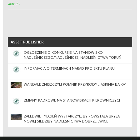
Aufruf »
ASSET PUBLISHER
ASSET PUBLISHER
OGŁOSZENIE O KONKURSIE NA STANOWISKO
NADLEŚNICZEGO/NADLEŚNICZEJ NADLEŚNICTWA TORUŃ
INFORMACJA O TERMINACH NARAD PROJEKTU PLANU
WANDALE ZNISZCZYLI POMNIK PRZYRODY „JASKINIA BAJKA”
ZMIANY KADROWE NA STANOWISKACH KIEROWNICZYCH
ZALEDWIE TYDZIEŃ WYSTARCZYŁ, BY POWSTAŁA BRYŁA
NOWEJ SIEDZIBY NADLEŚNICTWA DOBRZEJEWICE