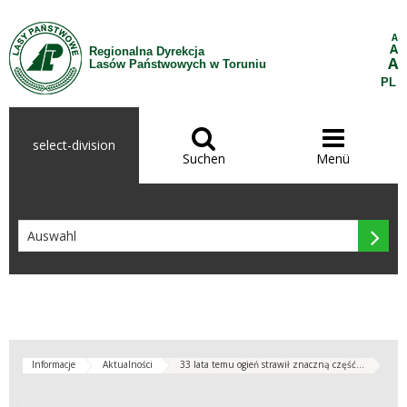
Zum Inhalt wechseln
A
A
Regionalna Dyrekcja
A
Lasów Państwowych w Toruniu
PL


select-division
Suchen
Menü

Informacje
Aktualności
33 lata temu ogień strawił znaczną część...