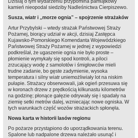
Dzisiaj o tym wydarzeniu przypomina pamiątkowy
kamień nieopodal siedziby Nadleśnictwa Cierpiszewo.
Susza, wiatr i „morze ognia” – spojrzenie strażaków
Artur Przybylski – wtedy strażak Państwowej Straży
Pożarnej, biorący udział w akcji, dzisiaj Zastępca
Kujawsko-Pomorskiego Komendanta Wojewódzkiego
Państwowej Straży Pożarnej w jednej z wypowiedzi
podkreślał, że ugaszenie ognia nie było proste –
płomienie wymykały się spod kontroli, a piloci
zrzucający wodę z samolotów i śmigłowców mieli
trudne zadanie, bo gęste zadymienie, wysoka
temperatura i silny wiatr uniemożliwiały lot na niskim
pułapie. Strażacy obserwowali, jak ogień przesuwa się
w koronach drzew z prędkością kilkunastu kilometrów
na godzinę; płonące gałęzie odrywały się i spadały na
ziemię setki metrów dalej, wzniecając nowe ogniska. W
tych warunkach część wozów strażackich spłonęła.
Nowa karta w historii lasów regionu
Po pożarze przystąpiono do uporządkowania terenu.
Spalone lub nadpalone drzewa należało usunąć i