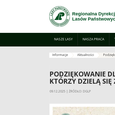
Przejdź do treści
Regionalna Dyrekc
Lasów Państwowyc
NASZE LASY
NASZA PRACA
Informacje
Aktualności
Podzięk
PODZIĘKOWANIE D
KTÓRZY DZIELĄ SIĘ 
09.12.2025 | ŹRÓDŁO: DGLP