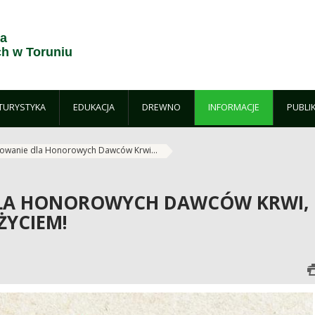
ja
h w Toruniu
TURYSTYKA
EDUKACJA
DREWNO
INFORMACJE
PUBLI
owanie dla Honorowych Dawców Krwi...
LA HONOROWYCH DAWCÓW KRWI,
ŻYCIEM!