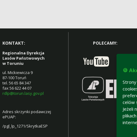
KONTAKT:
POLECAMY:
Regionalna Dyrekcja
Lasów Państwowych
w Toruniu
🍪 Ak
ul. Mickiewicza 9
87-100 Toruń
Strony
tel. 56 65 84 347
fax 56 622 44 07
cookie
rdlp@torun.lasy.gov.pl
prefer
celów 
Jeżeli
Adres skrzynki podawczej
plikac
ePUAP:
intern
/pgl_lp_1271/SkrytkaESP