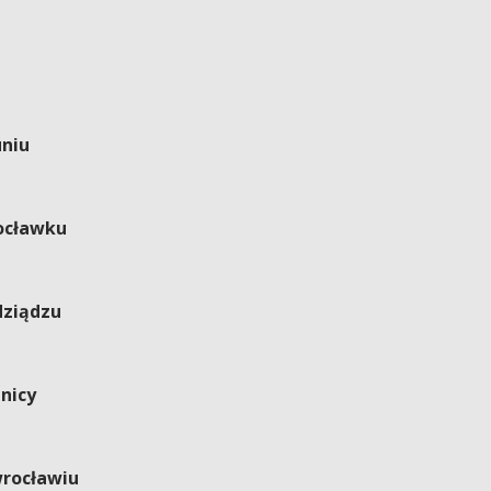
uniu
ocławku
dziądzu
nicy
wrocławiu