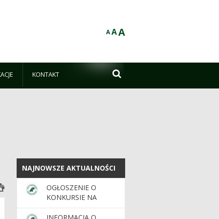
A
A
A

KACJE
KONTAKT
NAJNOWSZE AKTUALNOŚCI
NAJNOWSZE AKTUALNOŚCI
OGŁOSZENIE O
KONKURSIE NA
STANOWISKO
NADLEŚNICZEGO/NADLEŚNICZEJ
INFORMACJA O