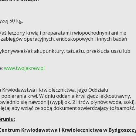
yżej 50 kg,
ś/aś leczony krwią i preparatami rwiopochodnymi ani nie
zabiegów operacyjnych, endoskopowych i innych badań
wykonywałeś/aś akupunktury, tatuażu, przekłucia uszu lub
e:
www.twojakrew.pl
m Krwiodawstwa i Krwiolecznictwa, jego Oddziału
pobierania krwi. W dniu oddania krwi zjedz lekkostrawny,
iednio się nawodnij (wypij ok. 2 litrów płynów: woda, soki),
iętaj aby wziąć ze sobą dokument stwierdzający tożsamość.
oruniu:
entrum Krwiodawstwa i Krwiolecznictwa w Bydgoszcz