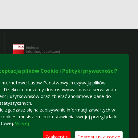
ceptacja plików Cookie i Polityki prywatności?
 internetowe Lasów Państwowych używają plików
s. Dzięki nim możemy dostosowywać nasze serwisy do
Certyfikaty gospodarki leśnej:
encji użytkowników oraz zbierać anonimowe dane do
statystycznych.
-
certyfikat FSC®
 nie zgadzasz się na zapisywanie informacji zawartych w
-
certyfikat PEFC
h cookies, musisz zmienić ustawienia swojej przeglądarki
etowej.
Więcej
Zaakceptuj
Dostosuj pliki cookie