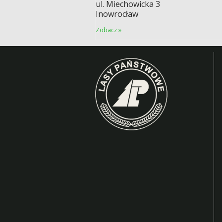
ul. Miechowicka 3
Inowrocław
Zobacz »