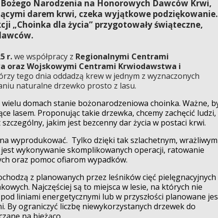
iąt Bożego Narodzenia na Honorowych Dawców Krwi,
bującymi darem krwi, czeka wyjątkowe podziękowanie.
i „Choinka dla życia” przygotowały świąteczne,
odawców.
5 r.
we współpracy z
Regionalnymi Centrami
wa oraz Wojskowymi Centrami Krwiodawstwa i
órzy tego dnia oddadzą krew w jednym z wyznaczonych
niu naturalne drzewko prosto z lasu.
 W wielu domach stanie bożonarodzeniowa choinka. Ważne, b
ce lasem. Proponując takie drzewka, chcemy zachęcić ludzi,
szczególny, jakim jest bezcenny dar życia w postaci krwi.
żna wyprodukować. Tylko dzięki tak szlachetnym, wrażliwym
 jest wykonywanie skomplikowanych operacji, ratowanie
orych oraz pomoc ofiarom wypadków.
hodzą z planowanych przez leśników cięć pielęgnacyjnych
nkowych. Najczęściej są to miejsca w lesie, na których nie
pod liniami energetycznymi lub w przyszłości planowane jes
ni. By ograniczyć liczbę niewykorzystanych drzewek do
rczane na bieżąco.