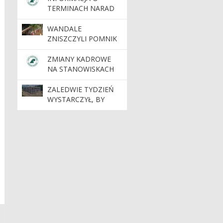
NADLEŚNICTWA
TERMINACH NARAD
TORUŃ
PROJEKTU PLANU
WANDALE
ZNISZCZYLI POMNIK
PRZYRODY „JASKINIA
BAJKA”
ZMIANY KADROWE
NA STANOWISKACH
KIEROWNICZYCH
ZALEDWIE TYDZIEŃ
WYSTARCZYŁ, BY
POWSTAŁA BRYŁA
NOWEJ SIEDZIBY
NADLEŚNICTWA
DOBRZEJEWICE