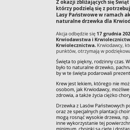
Z okazji zbliżających się Św
którzy podzielą się z potrze
Lasy Państwowe w ramach akcj
naturalne drzewka dla Krwi
Akcja odbędzie się
17 grudnia 202
Krwiodawstwa i Krwiolecznict
Krwiolecznictwa.
Krwiodawcy, kt
punktów, otrzymają w podziękowa
Święta to piękny, rodzinny czas.
było to naturalne drzewko, pachną
by w te święta podarowali prezent 
Krew jest lekiem, którego nie mo
osobom, jak Krwiodawcy, możliwe
zdrowia, a także życia ciężko ch
Drzewka z Lasów Państwowych poc
oraz ze specjalnych plantacji choi
mogą rosnąć wysokie drzewa, np. 
inne wykorzystanie tej powierzch
minimum, choinki są cięte i dosta