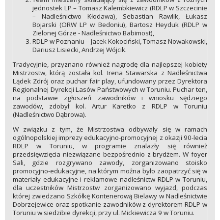
jednostek LP – Tomasz Kalembkiewicz (RDLP w Szczecinie
– Nadleśnictwo Kłodawa), Sebastian Rawlik, Łukasz
Bojarski (ORW LP w Bedoniu), Bartosz Heyduk (RDLP w
Zielonej Górze - Nadleśnictwo Babimost),
RDLP w Poznaniu – Jacek Kokociński, Tomasz Nowakowski,
Dariusz Lisiecki, Andrzej Wójcik.
Tradycyjnie, przyznano również nagrodę dla najlepszej kobiety
Mistrzostw, którą została kol. Irena Stawarska z Nadleśnictwa
Lądek Zdrój oraz puchar fair play, ufundowany przez Dyrektora
Regionalnej Dyrekcji Lasów Państwowych w Toruniu. Puchar ten,
na podstawie zgłoszeń zawodników i wniosku sędziego
zawodów, zdobył kol. Artur Karetko z RDLP w Toruniu
(Nadleśnictwo Dąbrowa).
W związku z tym, że Mistrzostwa odbywały się w ramach
ogólnopolskiej imprezy edukacyjno-promocyjnej z okazji 90-lecia
RDLP w Toruniu, w programie znalazły się również
przedsięwzięcia niezwiązane bezpośrednio z brydżem. W foyer
Sali, gdzie rozgrywano zawody, zorganizowano stoisko
promocyjno-edukacyjne, na którym można było zaopatrzyć się w
materiały edukacyjne i reklamowe nadleśnictw RDLP w Toruniu,
dla uczestników Mistrzostw zorganizowano wyjazd, podczas
której zwiedzano Szkółkę Kontenerową Bielawy w Nadleśnictwie
Dobrzejewice oraz spotkanie zawodników z dyrektorem RDLP w
Toruniu w siedzibie dyrekcji, przy ul. Mickiewicza 9 w Toruniu.