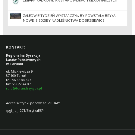
ZMIANY KADROWE NA STANOWISKACH KIEROWNICZYCH
ZALEDWIE TYDZIEŃ WYSTARCZYŁ, BY POWSTAŁA BRYŁA
NOWEJ SIEDZIBY NADLEŚNICTWA DOBRZEJEWICE
KONTAKT:
Regionalna Dyrekcja
Lasów Państwowych
w Toruniu
ul. Mickiewicza 9
87-100 Toruń
tel. 56 65 84 347
fax 56 622 44 07
rdlp@torun.lasy.gov.pl
Adres skrzynki podawczej ePUAP:
/pgl_lp_1271/SkrytkaESP