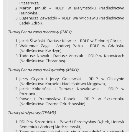
Przasnysz),
Marcin Janiuk – RDLP w Białymstoku (Nadleśnictwo
Hajnówka),
Eugeniusz Zawadzki – RDLP we Wrocławiu (Nadleśnictwo
Lądek Zdrój).
Turniej Par na zapis meczowy (IMPY)
Jacek Śliwiński i Dariusz Kiewlicz – RDLP w Zielonej Górze,
Waldemar Zając i Andrzej Pałka – RDLP w Gdańsku
(Nadleśnictwo Kwidzyn),
Tadeusz Nowak i Dariusz Antczak – RDLP w Katowicach
(Nadleśnictwo Chrzanów).
Turniej Par na zapis maksymalny (MAXY)
Jerzy Gryzio i Jerzy Gosiewski – RDLP w Olsztynie
(Nadleśnictwo Korpele i Nadleśnictwo Mrągowo),
Jacek Kokociński i Tomasz Nowakowski – RDLP w
Poznaniu,
Paweł i Przemysław Dąbek – RDLP w Szczecinku
(Nadleśnictwo Czarne Człuchowskie).
Turniej drużynowy (TEAMY)
RDLP w Szczecinku – Paweł i Przemysław Dąbek, Henryk
Semeniuk i Andrzej Modrzejewski,
Team mieszany składający się z zawodników z różnych