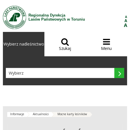
Przejdź do treści
Regionalna Dyrekcja
A
Lasów Państwowych w Toruniu
A
A


Wybierz nadleśnictwo
Szukaj
Menu

Informacje
Aktualności
Mocne karty leśników