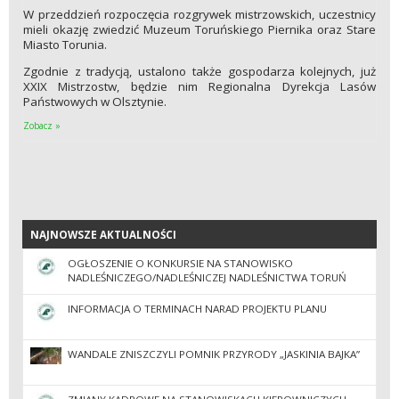
W przeddzień rozpoczęcia rozgrywek mistrzowskich, uczestnicy
mieli okazję zwiedzić Muzeum Toruńskiego Piernika oraz Stare
Miasto Torunia.
Zgodnie z tradycją, ustalono także gospodarza kolejnych, już
XXIX Mistrzostw, będzie nim Regionalna Dyrekcja Lasów
Państwowych w Olsztynie.
Zobacz »
NAJNOWSZE AKTUALNOŚCI
NAJNOWSZE AKTUALNOŚCI
OGŁOSZENIE O KONKURSIE NA STANOWISKO
NADLEŚNICZEGO/NADLEŚNICZEJ NADLEŚNICTWA TORUŃ
INFORMACJA O TERMINACH NARAD PROJEKTU PLANU
WANDALE ZNISZCZYLI POMNIK PRZYRODY „JASKINIA BAJKA”