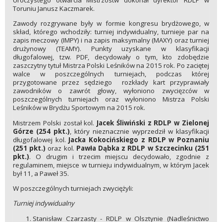
Uroczystego otwarcia Mistrzostw dokonał dyrektor RDLP w
Toruniu Janusz Kaczmarek.
Zawody rozgrywane były w formie kongresu brydżowego, w
skład, którego wchodziły: turniej indywidualny, turnieje par na
zapis meczowy (IMPY) i na zapis maksymalny (MAXY) oraz turniej
drużynowy (TEAMY). Punkty uzyskane w klasyfikacji
długofalowej, tzw. PDF, decydowały o tym, kto zdobędzie
zaszczytny tytuł Mistrza Polski Leśników na 2015 rok. Po zaciętej
walce w poszczególnych turniejach, podczas której
przygotowane przez sędziego rozkłady kart przyprawiały
zawodników o zawrót głowy, wyłoniono zwycięzców w
poszczególnych turniejach oraz wyłoniono Mistrza Polski
Leśników w Brydżu Sportowym na 2015 rok.
Mistrzem Polski został kol.
Jacek Śliwiński z RDLP w Zielonej
Górze (254 pkt.)
, który nieznacznie wyprzedził w klasyfikacji
długofalowej kol.
Jacka Kokocińskiego z RDLP w Poznaniu
(251 pkt.)
oraz kol.
Pawła Dąbka z RDLP w Szczecinku (251
pkt.)
. O drugim i trzecim miejscu decydowało, zgodnie z
regulaminem, miejsce w turnieju indywidualnym, w którym Jacek
był 11, a Paweł 35.
W poszczególnych turniejach zwyciężyli:
Turniej indywidualny
Stanisław Czarzasty - RDLP w Olsztynie (Nadleśnictwo