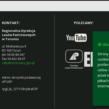
KONTAKT:
POLECAMY:
Regionalna Dyrekcja
Lasów Państwowych
w Toruniu
🍪 Ak
ul. Mickiewicza 9
87-100 Toruń
Strony
tel. 56 65 84 347
fax 56 622 44 07
cookie
rdlp@torun.lasy.gov.pl
prefer
celów 
Jeżeli
Adres skrzynki podawczej
plikac
ePUAP:
intern
/pgl_lp_1271/SkrytkaESP