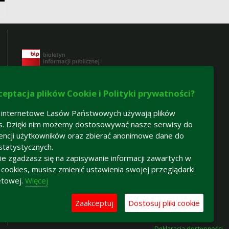
ceptacja plików Cookie i Polityki prywatności?
 internetowe Lasów Państwowych używają plików
s. Dzięki nim możemy dostosowywać nasze serwisy do
Certyfikaty gospodarki leśnej:
encji użytkowników oraz zbierać anonimowe dane do
statystycznych.
-
certyfikat FSC®
 nie zgadzasz się na zapisywanie informacji zawartych w
-
certyfikat PEFC
h cookies, musisz zmienić ustawienia swojej przeglądarki
etowej.
Więcej
Zaakceptuj
Dostosuj pliki cookie
Deklaracja dostępności