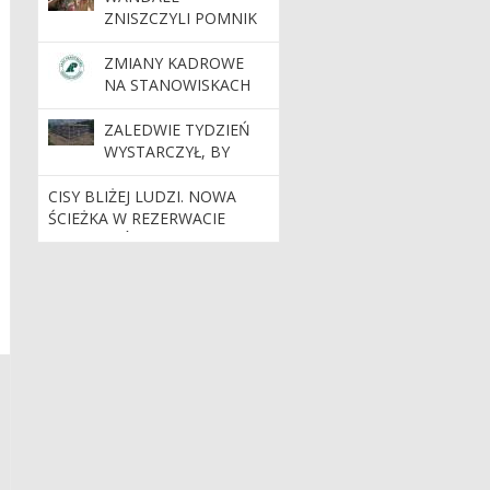
ZNISZCZYLI POMNIK
PRZYRODY „JASKINIA
BAJKA”
ZMIANY KADROWE
NA STANOWISKACH
KIEROWNICZYCH
ZALEDWIE TYDZIEŃ
WYSTARCZYŁ, BY
POWSTAŁA BRYŁA
NOWEJ SIEDZIBY
CISY BLIŻEJ LUDZI. NOWA
NADLEŚNICTWA
ŚCIEŻKA W REZERWACIE
DOBRZEJEWICE
JELENIA GÓRA