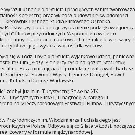
 wyrazili uznanie dla Studia i pracujących w nim twórców za
dzialność społeczną oraz wkład w budowanie świadomości
k – kierownik Leśnego Studia Filmowego Ośrodka
Państwowych odbierając wyróżnienie podziękował jury za
eśnych” filmów przyrodniczych. Wspomniał również o
kcjach innych autorach, naukowcach i leśnikach, wnoszącyc
o z tytułów i jego wysoką wartość dla widzów.
yła się w Łodzi i była dla Studia wyjątkowo udana, ponieważ
tał też film „Płazy. Pionierzy życia na lądzie”. Statuetkę
r filmu. Poza nim zdjęcia do produkcji zrealizowali: Bartosz
b Stacherski, Sławomir Wąsik, Ireneusz Dziugieł, Paweł
nna Kubicka i Dariusz Wacławski.
zie” zdobył już m.in. Turystyczną Sowę na XIX
 Turystycznych FilmAT, II nagrodę w kategorii
chrona na Międzynarodowym Festiwalu Filmów Turystycznyc
w Przyrodniczych im. Włodzimierza Puchalskiego jest
odniczych w Polsce. Odbywa się co 2 lata w Łodzi, począws
t realizowany w formule międzynarodowej.