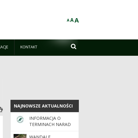
A
A
A

KACJE
KONTAKT
NAJNOWSZE AKTUALNOŚCI
NAJNOWSZE AKTUALNOŚCI
INFORMACJA O
TERMINACH NARAD
PROJEKTU PLANU
WANDALE