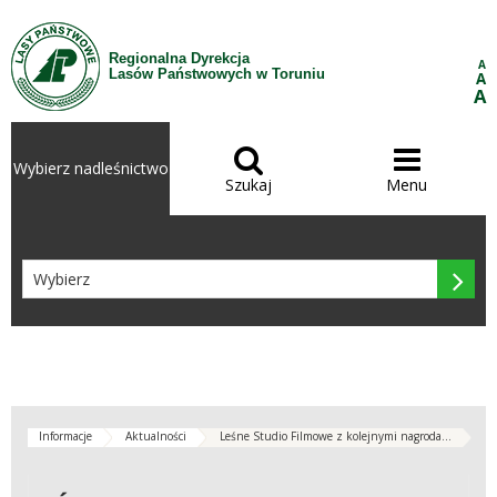
Przejdź do treści
Regionalna Dyrekcja
A
Lasów Państwowych w Toruniu
A
A


Wybierz nadleśnictwo
Szukaj
Menu

Informacje
Aktualności
Leśne Studio Filmowe z kolejnymi nagroda...