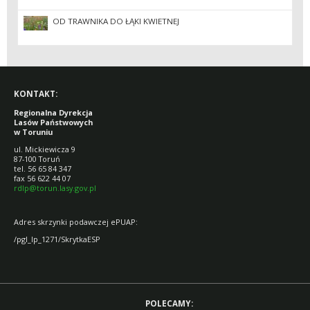
OD TRAWNIKA DO ŁĄKI KWIETNEJ
KONTAKT:
Regionalna Dyrekcja
Lasów Państwowych
w Toruniu
ul. Mickiewicza 9
87-100 Toruń
tel. 56 65 84 347
fax 56 622 44 07
rdlp@torun.lasy.gov.pl
Adres skrzynki podawczej ePUAP:
/pgl_lp_1271/SkrytkaESP
POLECAMY: