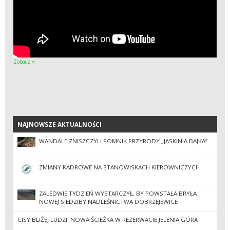
Zobacz »
NAJNOWSZE AKTUALNOŚCI
NAJNOWSZE AKTUALNOŚCI
WANDALE ZNISZCZYLI POMNIK PRZYRODY „JASKINIA BAJKA”
ZMIANY KADROWE NA STANOWISKACH KIEROWNICZYCH
ZALEDWIE TYDZIEŃ WYSTARCZYŁ, BY POWSTAŁA BRYŁA
NOWEJ SIEDZIBY NADLEŚNICTWA DOBRZEJEWICE
CISY BLIŻEJ LUDZI. NOWA ŚCIEŻKA W REZERWACIE JELENIA GÓRA