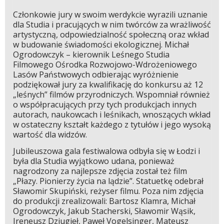
Członkowie jury w swoim werdykcie wyrazili uznanie
dla Studia i pracujących w nim twórców za wrażliwość
artystyczną, odpowiedzialność społeczną oraz wkład
w budowanie świadomości ekologicznej. Michał
Ogrodowczyk – kierownik Leśnego Studia
Filmowego Ośrodka Rozwojowo-Wdrożeniowego
Lasów Państwowych odbierając wyróżnienie
podziękował jury za kwalifikację do konkursu aż 12
„leśnych” filmów przyrodniczych. Wspomniał również
o współpracujących przy tych produkcjach innych
autorach, naukowcach i leśnikach, wnoszących wkład
w ostateczny kształt każdego z tytułów i jego wysoką
wartość dla widzów.
Jubileuszowa gala festiwalowa odbyła się w Łodzi i
była dla Studia wyjątkowo udana, ponieważ
nagrodzony za najlepsze zdjęcia został też film
„Płazy. Pionierzy życia na lądzie”. Statuetkę odebrał
Sławomir Skupiński, reżyser filmu. Poza nim zdjęcia
do produkcji zrealizowali: Bartosz Klamra, Michał
Ogrodowczyk, Jakub Stacherski, Sławomir Wąsik,
Ireneusz Dziugieł, Paweł Vogelsinger, Mateusz