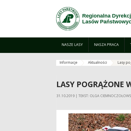
Przejdź do treści
Regionalna Dyrekc
Lasów Państwowyc
NASZE LASY
NASZA PRACA
Informacje
Aktualności
Lasy po
LASY POGRĄŻONE W
31.10.2019 | TEKST: OLGA CIEMNOCZOŁOW