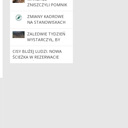
ZNISZCZYLI POMNIK
PRZYRODY „JASKINIA
BAJKA”
ZMIANY KADROWE
NA STANOWISKACH
KIEROWNICZYCH
ZALEDWIE TYDZIEŃ
WYSTARCZYŁ, BY
POWSTAŁA BRYŁA
NOWEJ SIEDZIBY
CISY BLIŻEJ LUDZI. NOWA
NADLEŚNICTWA
ŚCIEŻKA W REZERWACIE
DOBRZEJEWICE
JELENIA GÓRA