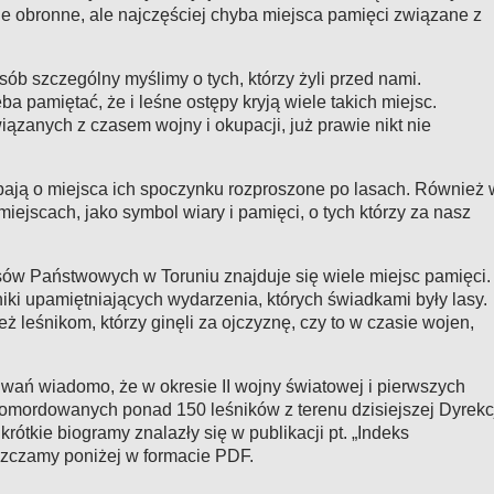
wle obronne, ale najczęściej chyba miejsca pamięci związane z
sób szczególny myślimy o tych, którzy żyli przed nami.
a pamiętać, że i l
eśne ostępy kryją wiele takich miejsc.
iązanych z czasem wojny i okupacji, już prawie nikt nie
bają o miejsca ich spoczynku rozproszone po lasach
. Również 
miejscach, jako symbol wiary i pamięci, o tych którzy za nasz
asów Państwowych w Toruniu znajduje się wiele
miejsc pamięci
.
niki upamiętniających wydarzenia, których świadkami były lasy.
ż leśnikom, którzy ginęli za ojczyznę, czy to w czasie wojen,
wań wiadomo, że w okresie II wojny światowej i pierwszych
pomordowanych ponad 150 leśników z terenu dzisiejszej Dyrekc
ótkie biogramy znalazły się w publikacji pt. „Indeks
zczamy poniżej w formacie PDF.