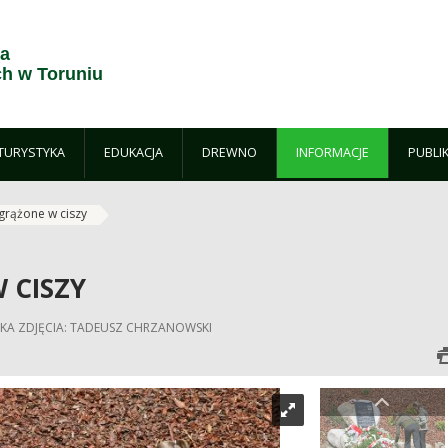
ja
h w Toruniu
TURYSTYKA
EDUKACJA
DREWNO
INFORMACJE
PUBLI
grążone w ciszy
 CISZY
SKA ZDJĘCIA: TADEUSZ CHRZANOWSKI