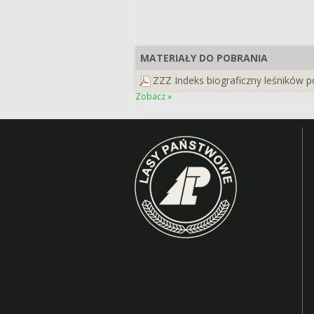
MATERIAŁY DO POBRANIA
ZZZ Indeks biograficzny leśników 
Zobacz »