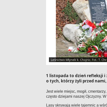
Leśnictwo Młynek k. Chojnic. Fot.: T. C
1 listopada to dzień refleksj
o tych, którzy żyli przed nami,
Jest wiele miejsc, mogił, cmentarz
często dziejami naszej Ojczyzny. 
Lasy skrywają wiele tajemnic a wśród 