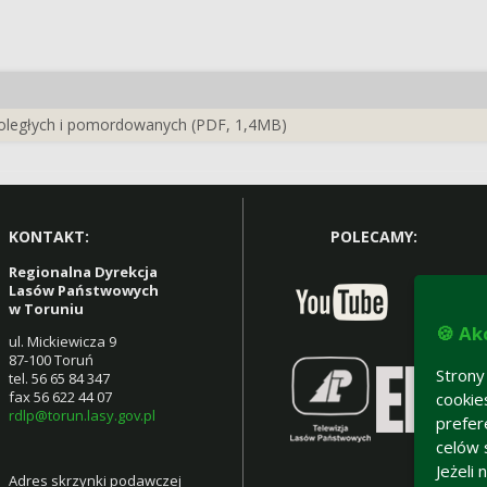
poległych i pomordowanych (PDF, 1,4MB)
KONTAKT:
POLECAMY:
Regionalna Dyrekcja
Lasów Państwowych
w Toruniu
🍪 Ak
ul. Mickiewicza 9
87-100 Toruń
Strony
tel. 56 65 84 347
fax 56 622 44 07
cookie
rdlp@torun.lasy.gov.pl
prefer
celów 
Jeżeli
Adres skrzynki podawczej