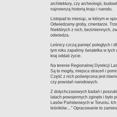
architektury, czy archeologii, budo
najnowszą historią kraju i narodu.
Listopad to miesiąc, w którym w spo
Odwiedzamy groby, cmentarze. Trzeb
Niektórych z nich, bezimiennych, zw
odwiedza
.
Leśnicy czczą pamięć poległych i d
tym roku zapalimy światełka w tych 
kraj oddali życie.
Na terenie Regionalnej Dyrekcji L
Są to mogiły, miejsca straceń i pom
Część z nich poświęcona jest równie
czy powstań narodowych.
Z dotychczasowych badań i poszuki
latach powojennych zginęło i było 
Lasów Państwowych w Toruniu. Ich kr
leśników…” Opracowanie to zamies