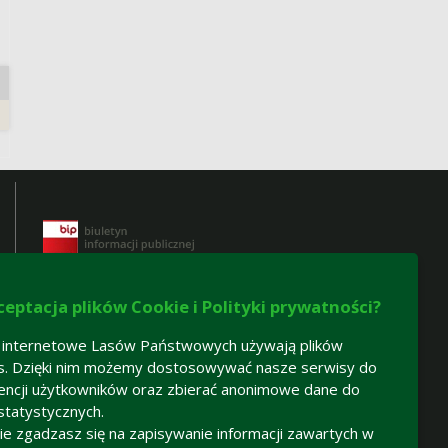
ceptacja plików Cookie i Polityki prywatności?
 internetowe Lasów Państwowych używają plików
s. Dzięki nim możemy dostosowywać nasze serwisy do
Certyfikaty gospodarki leśnej:
encji użytkowników oraz zbierać anonimowe dane do
statystycznych.
-
certyfikat FSC®
 nie zgadzasz się na zapisywanie informacji zawartych w
-
certyfikat PEFC