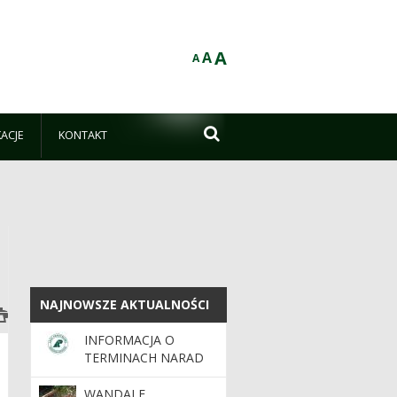
A
A
A

KACJE
KONTAKT
NAJNOWSZE AKTUALNOŚCI
NAJNOWSZE AKTUALNOŚCI
INFORMACJA O
TERMINACH NARAD
PROJEKTU PLANU
WANDALE