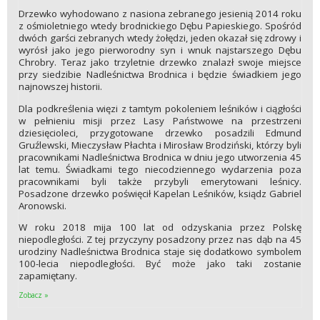
Drzewko wyhodowano z nasiona zebranego jesienią 2014 roku
z ośmioletniego wtedy brodnickiego Dębu Papieskiego. Spośród
dwóch garści zebranych wtedy żołędzi, jeden okazał się zdrowy i
wyrósł jako jego pierworodny syn i wnuk najstarszego Dębu
Chrobry. Teraz jako trzyletnie drzewko znalazł swoje miejsce
przy siedzibie Nadleśnictwa Brodnica i będzie świadkiem jego
najnowszej historii.
Dla podkreślenia więzi z tamtym pokoleniem leśników i ciągłości
w pełnieniu misji przez Lasy Państwowe na przestrzeni
dziesięcioleci, przygotowane drzewko posadzili Edmund
Gruźlewski, Mieczysław Płachta i Mirosław Brodziński, którzy byli
pracownikami Nadleśnictwa Brodnica w dniu jego utworzenia 45
lat temu. Świadkami tego niecodziennego wydarzenia poza
pracownikami byli także przybyli emerytowani leśnicy.
Posadzone drzewko poświęcił Kapelan Leśników, ksiądz Gabriel
Aronowski.
W roku 2018 mija 100 lat od odzyskania przez Polskę
niepodległości. Z tej przyczyny posadzony przez nas dąb na 45
urodziny Nadleśnictwa Brodnica staje się dodatkowo symbolem
100-lecia niepodległości. Być może jako taki zostanie
zapamiętany.
Zobacz »