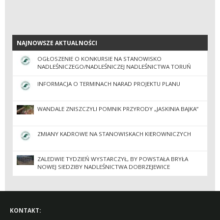
NAJNOWSZE AKTUALNOŚCI
NAJNOWSZE AKTUALNOŚCI
OGŁOSZENIE O KONKURSIE NA STANOWISKO
NADLEŚNICZEGO/NADLEŚNICZEJ NADLEŚNICTWA TORUŃ
INFORMACJA O TERMINACH NARAD PROJEKTU PLANU
WANDALE ZNISZCZYLI POMNIK PRZYRODY „JASKINIA BAJKA”
ZMIANY KADROWE NA STANOWISKACH KIEROWNICZYCH
ZALEDWIE TYDZIEŃ WYSTARCZYŁ, BY POWSTAŁA BRYŁA
NOWEJ SIEDZIBY NADLEŚNICTWA DOBRZEJEWICE
KONTAKT: