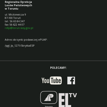
Regionalna Dyrekcja
Lasów Państwowych
w Toruniu
ul. Mickiewicza 9
87-100 Toruń
tel. 56 65 84 347
fax 56 622 44 07
rdlp@torun.lasy.gov.pl
Adres skrzynki podawczej ePUAP:
/pgl_lp_1271/SkrytkaESP
POLECAMY: