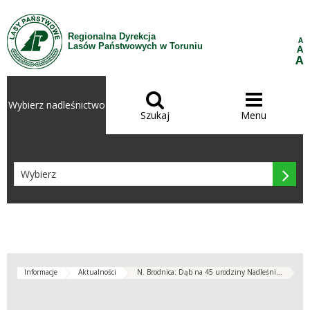
Przejdź do treści
Regionalna Dyrekcja
A
Lasów Państwowych w Toruniu
A
A


Wybierz nadleśnictwo
Szukaj
Menu

Informacje
Aktualności
N. Brodnica: Dąb na 45 urodziny Nadleśni...